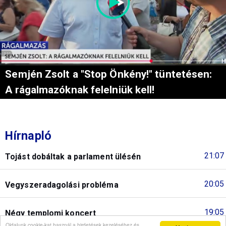
Semjén Zsolt a "Stop Önkény!" tüntetésen:
A rágalmazóknak felelniük kell!
Hírnapló
21:07
Tojást dobáltak a parlament ülésén
20:05
Vegyszeradagolási probléma
19:05
Négy templomi koncert
Oldalunk cookie-kat használ a hirdetések kezeléséhez és