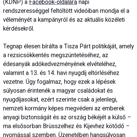
(KDNP) a
Facebook-oldalára
napi
rendszerességgel feltöltött videóiban mondja el a
véleményét a kampányról és az aktuális közéleti
kérdésekről.
Tegnap élesen bírálta a Tisza Párt politikáját, amely
a rezsicsökkentés megszüntetéséhez, az
édesanyák adókedvezményének elvételéhez,
valamint a 13. és 14. havi nyugdíj eltörléséhez
vezetne. Úgy fogalmaz, hogy ezek a lépések
súlyosan érintenék a magyar családokat és
nyugdíjasokat, ezért szerinte csak a jelenlegi,
nemzeti kormány képes megvédeni az emberek
anyagi biztonságát és az ország békéjét a külső –
ma elsősorban Brüsszelhez és Kijevhez kötődő –
nyomással szemben. Üzenetében hangsúlyosan