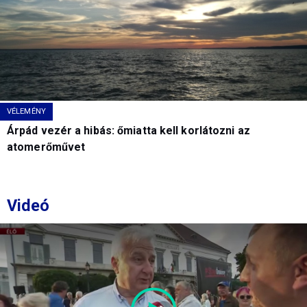
VÉLEMÉNY
Árpád vezér a hibás: őmiatta kell korlátozni az
atomerőművet
Videó