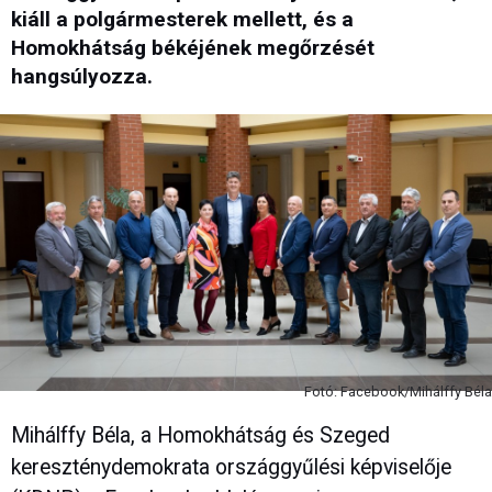
kiáll a polgármesterek mellett, és a
Homokhátság békéjének megőrzését
hangsúlyozza.
Fotó: Facebook/Mihálffy Béla
Mihálffy Béla, a Homokhátság és Szeged
kereszténydemokrata országgyűlési képviselője