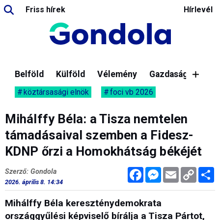
Friss hírek
Hírlevél
Belföld
Külföld
Vélemény
Gazdaság
köztársasági elnök
foci vb 2026
Mihálffy Béla: a Tisza nemtelen
támadásaival szemben a Fidesz-
KDNP őrzi a Homokhátság békéjét
Facebook
Messenger
Email
Copy
M
Szerző: Gondola
Link
2026. április 8. 14:34
Mihálffy Béla kereszténydemokrata
országgyűlési képviselő bírálja a Tisza Pártot,