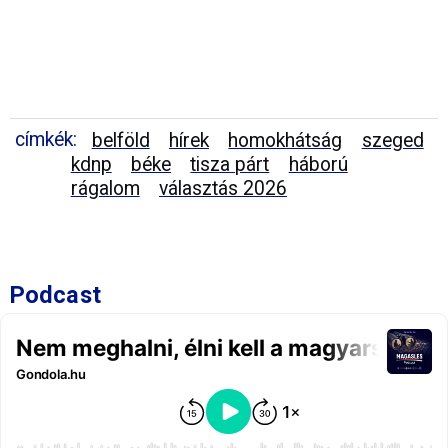
címkék:
belföld
hírek
homokhátság
szeged
kdnp
béke
tisza párt
háború
rágalom
választás 2026
Podcast