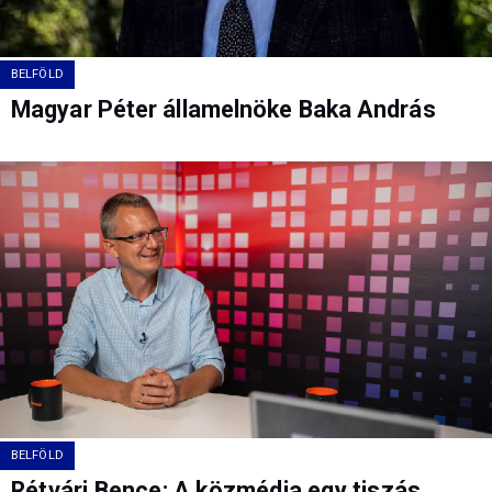
BELFÖLD
Magyar Péter államelnöke Baka András
BELFÖLD
Rétvári Bence: A közmédia egy tiszás