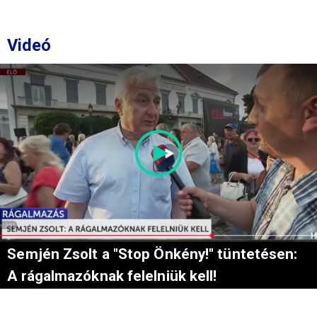
Videó
Semjén Zsolt a "Stop Önkény!" tüntetésen:
A rágalmazóknak felelniük kell!