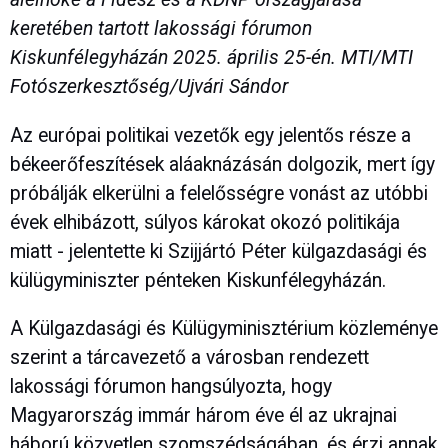
keretében tartott lakossági fórumon
Kiskunfélegyházán 2025. április 25-én. MTI/MTI
Fotószerkesztőség/Ujvári Sándor
Az európai politikai vezetők egy jelentős része a
békeerőfeszítések aláaknázásán dolgozik, mert így
próbálják elkerülni a felelősségre vonást az utóbbi
évek elhibázott, súlyos károkat okozó politikája
miatt - jelentette ki Szijjártó Péter külgazdasági és
külügyminiszter pénteken Kiskunfélegyházán.
A Külgazdasági és Külügyminisztérium közleménye
szerint a tárcavezető a városban rendezett
lakossági fórumon hangsúlyozta, hogy
Magyarország immár három éve él az ukrajnai
háború közvetlen szomszédságában, és érzi annak