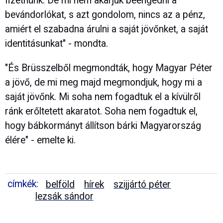
fizetnünk. De mi nem akarjuk beengedni a
bevándorlókat, s azt gondolom, nincs az a pénz,
amiért el szabadna árulni a saját jövőnket, a saját
identitásunkat" - mondta.
"És Brüsszelből megmondták, hogy Magyar Péter
a jövő, de mi meg majd megmondjuk, hogy mi a
saját jövőnk. Mi soha nem fogadtuk el a kívülről
ránk erőltetett akaratot. Soha nem fogadtuk el,
hogy bábkormányt állítson bárki Magyarország
élére" - emelte ki.
címkék:
belföld
hírek
szijjártó péter
lezsák sándor