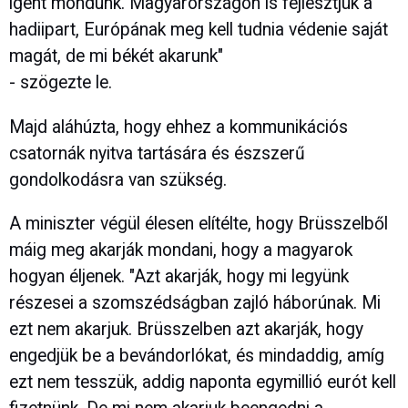
igent mondunk. Magyarországon is fejlesztjük a
hadiipart, Európának meg kell tudnia védenie saját
magát, de mi békét akarunk"
- szögezte le.
Majd aláhúzta, hogy ehhez a kommunikációs
csatornák nyitva tartására és észszerű
gondolkodásra van szükség.
A miniszter végül élesen elítélte, hogy Brüsszelből
máig meg akarják mondani, hogy a magyarok
hogyan éljenek. "Azt akarják, hogy mi legyünk
részesei a szomszédságban zajló háborúnak. Mi
ezt nem akarjuk. Brüsszelben azt akarják, hogy
engedjük be a bevándorlókat, és mindaddig, amíg
ezt nem tesszük, addig naponta egymillió eurót kell