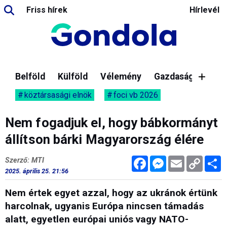
Friss hírek
Hírlevél
Belföld
Külföld
Vélemény
Gazdaság
köztársasági elnök
foci vb 2026
Nem fogadjuk el, hogy bábkormányt
állítson bárki Magyarország élére
Facebook
Messenger
Email
Copy
M
Szerző: MTI
Link
2025. április 25. 21:56
Nem értek egyet azzal, hogy az ukránok értünk
harcolnak, ugyanis Európa nincsen támadás
alatt, egyetlen európai uniós vagy NATO-