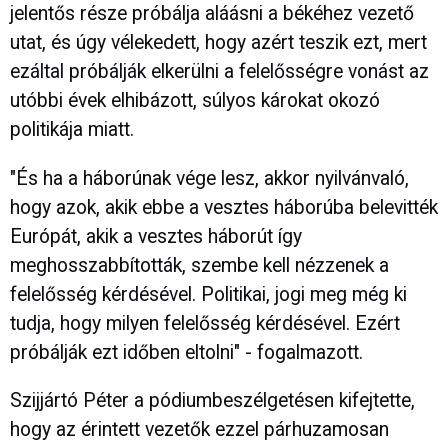
jelentős része próbálja aláásni a békéhez vezető
utat, és úgy vélekedett, hogy azért teszik ezt, mert
ezáltal próbálják elkerülni a felelősségre vonást az
utóbbi évek elhibázott, súlyos károkat okozó
politikája miatt.
"És ha a háborúnak vége lesz, akkor nyilvánvaló,
hogy azok, akik ebbe a vesztes háborúba belevitték
Európát, akik a vesztes háborút így
meghosszabbították, szembe kell nézzenek a
felelősség kérdésével. Politikai, jogi meg még ki
tudja, hogy milyen felelősség kérdésével. Ezért
próbálják ezt időben eltolni" - fogalmazott.
Szijjártó Péter a pódiumbeszélgetésen kifejtette,
hogy az érintett vezetők ezzel párhuzamosan