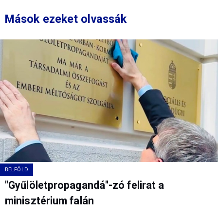
Mások ezeket olvassák
BELFÖLD
"Gyűlöletpropagandá"-zó felirat a
minisztérium falán