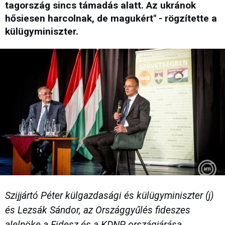
tagország sincs támadás alatt. Az ukránok
hősiesen harcolnak, de magukért" - rögzítette a
külügyminiszter.
Szijjártó Péter külgazdasági és külügyminiszter (j)
és Lezsák Sándor, az Országgyűlés fideszes
alelnöke a Fidesz és a KDNP országjárása