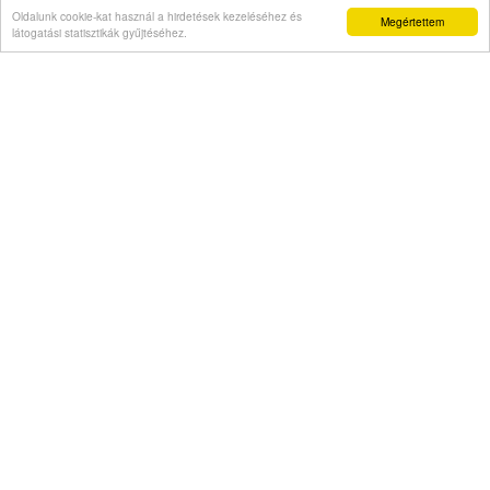
Oldalunk cookie-kat használ a hirdetések kezeléséhez és
Megértettem
látogatási statisztikák gyűjtéséhez.
16:04
XIV. Leó pápa a hagyományok elárulásáról
15:02
Szerbiából Magyarországra csempészett
embereket egy Belgrádban elfogott bűnöző
Korábbiak...
Interjú