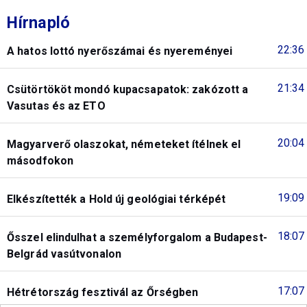
Hírnapló
22:36
A hatos lottó nyerőszámai és nyereményei
21:34
Csütörtököt mondó kupacsapatok: zakózott a
Vasutas és az ETO
20:04
Magyarverő olaszokat, németeket ítélnek el
másodfokon
19:09
Elkészítették a Hold új geológiai térképét
18:07
Ősszel elindulhat a személyforgalom a Budapest-
Belgrád vasútvonalon
17:07
Hétrétország fesztivál az Őrségben