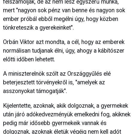
felszámolják, de az nem lesz egyszerű munka,
mert "nagyon sok pénz van benne és nagyon sok
ember próbál ebből megélni úgy, hogy közben
tönkreteszik a gyerekeinket".
Orbán Viktor azt mondta, a cél, hogy az emberek
normálisan tudjanak élni, úgy, ahogy a kábítószer
előtti időben lehetett.
A miniszterelnök szólt az Országgyűlés elé
beterjesztett törvényekről is, "amelyek az
asszonyokat támogatják".
Kijelentette, azoknak, akik dolgoznak, a gyermekek
után járó adókedvezményük emelkedni fog, akiknek
pedig már idősebb gyermekeik vannak és
dolgoznak, azoknak életük végéig nem kell adót