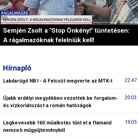
Semjén Zsolt a "Stop Önkény!" tüntetésen:
A rágalmazóknak felelniük kell!
Hírnapló
22:47
Labdarúgó NB I - A Felcsút megverte az MTK-t
20:03
Újabb erdélyi megyékben vezettek be forgalom-
és vízkorlátozást a román hatóságok
19:05
Legkevesebb 160 műalkotás tűnt el a flamand
nemzeti műgyűjteményből