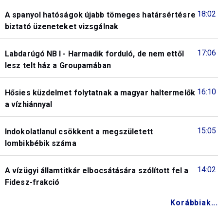
18:02
A spanyol hatóságok újabb tömeges határsértésre
biztató üzeneteket vizsgálnak
17:06
Labdarúgó NB I - Harmadik forduló, de nem ettől
lesz telt ház a Groupamában
16:10
Hősies küzdelmet folytatnak a magyar haltermelők
a vízhiánnyal
15:05
Indokolatlanul csökkent a megszületett
lombikbébik száma
14:02
A vízügyi államtitkár elbocsátására szólított fel a
Fidesz-frakció
Korábbiak...