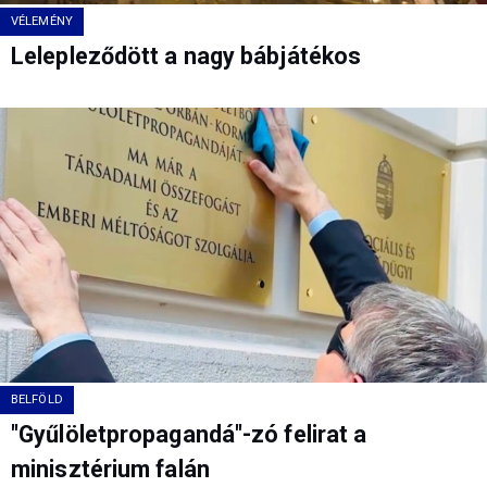
VÉLEMÉNY
Lelepleződött a nagy bábjátékos
BELFÖLD
"Gyűlöletpropagandá"-zó felirat a
minisztérium falán