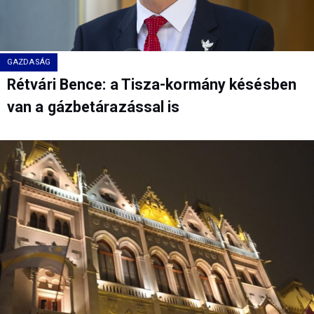
GAZDASÁG
Rétvári Bence: a Tisza-kormány késésben
van a gázbetárazással is