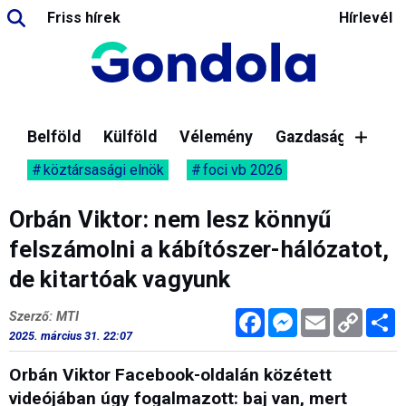
Friss hírek
Hírlevél
Belföld
Külföld
Vélemény
Gazdaság
köztársasági elnök
foci vb 2026
Orbán Viktor: nem lesz könnyű
felszámolni a kábítószer-hálózatot,
de kitartóak vagyunk
Facebook
Messenger
Email
Copy
M
Szerző: MTI
Link
2025. március 31. 22:07
Orbán Viktor Facebook-oldalán közétett
videójában úgy fogalmazott: baj van, mert