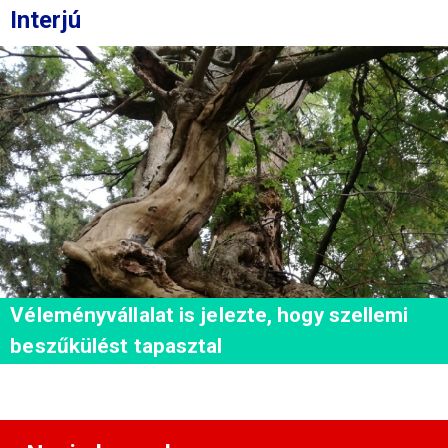
Interjú
Véleményvállalat is jelezte, hogy szellemi
beszűkülést tapasztal