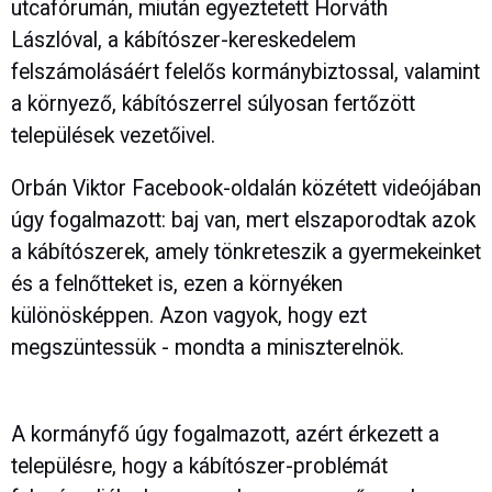
utcafórumán, miután egyeztetett Horváth
Lászlóval, a kábítószer-kereskedelem
felszámolásáért felelős kormánybiztossal, valamint
a környező, kábítószerrel súlyosan fertőzött
települések vezetőivel.
Orbán Viktor Facebook-oldalán közétett videójában
úgy fogalmazott: baj van, mert elszaporodtak azok
a kábítószerek, amely tönkreteszik a gyermekeinket
és a felnőtteket is, ezen a környéken
különösképpen. Azon vagyok, hogy ezt
megszüntessük - mondta a miniszterelnök.
A kormányfő úgy fogalmazott, azért érkezett a
településre, hogy a kábítószer-problémát