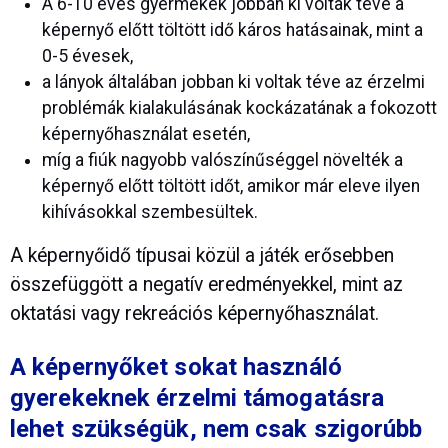
A 6-10 éves gyermekek jobban ki voltak téve a
képernyő előtt töltött idő káros hatásainak, mint a
0-5 évesek,
a lányok általában jobban ki voltak téve az érzelmi
problémák kialakulásának kockázatának a fokozott
képernyőhasználat esetén,
míg a fiúk nagyobb valószínűséggel növelték a
képernyő előtt töltött időt, amikor már eleve ilyen
kihívásokkal szembesültek.
A képernyőidő típusai közül a játék erősebben
összefüggött a negatív eredményekkel, mint az
oktatási vagy rekreációs képernyőhasználat.
A képernyőket sokat használó
gyerekeknek érzelmi támogatásra
lehet szükségük, nem csak szigorúbb