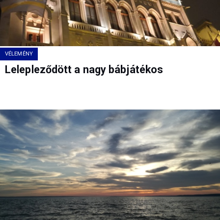
VÉLEMÉNY
Lelepleződött a nagy bábjátékos