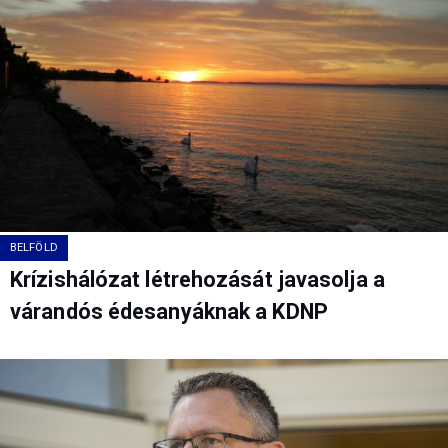
BELFÖLD
Krízishálózat létrehozását javasolja a
várandós édesanyáknak a KDNP