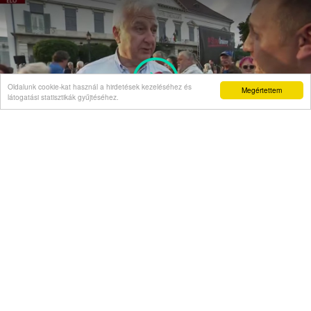
Oldalunk cookie-kat használ a hirdetések kezeléséhez és
Megértettem
látogatási statisztikák gyűjtéséhez.
Semjén Zsolt a "Stop Önkény!" tüntetésen:
A rágalmazóknak felelniük kell!
Hírnapló
08:08
Ittasan autózott az ittas vezetése miatt elrendelt
kihallgatására