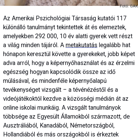
Fotó: GAK
Az Amerikai Pszichológiai Társaság kutatói 117
különálló tanulmányt tekintettek át és elemeztek,
amelyekben 292 000, 10 év alatti gyerek vett részt
a világ minden tájáról. A
metakutatás
legalább hat
hónapon keresztül követte a gyerekeket, jobb képet
adva arról, hogy a képernyőhasználat és az érzelmi
egészség hogyan kapcsolódik össze az idő
múlásával, és mindenféle képernyőalapú
tevékenységet vizsgált – a tévénézéstől és a
videójátékoktól kezdve a közösségi médián át az
online iskolai munkáig. A vizsgált tanulmányok
többsége az Egyesült Államokból származott, de
Ausztráliából, Kanadából, Németországból,
Hollandiából és más országokból is érkeztek