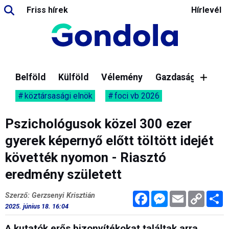
Friss hírek
Hírlevél
Belföld
Külföld
Vélemény
Gazdaság
köztársasági elnök
foci vb 2026
Pszichológusok közel 300 ezer
gyerek képernyő előtt töltött idejét
követték nyomon - Riasztó
eredmény született
Facebook
Messenger
Email
Copy
M
Szerző: Gerzsenyi Krisztián
Link
2025. június 18. 16:04
A kutatók erős bizonyítékokat találtak arra