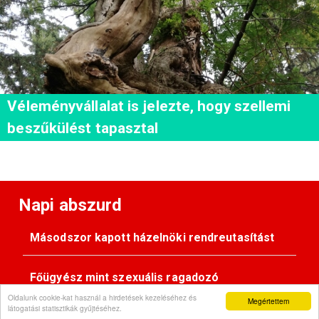
Véleményvállalat is jelezte, hogy szellemi
beszűkülést tapasztal
Napi abszurd
Másodszor kapott házelnöki rendreutasítást
Főügyész mint szexuális ragadozó
Oldalunk cookie-kat használ a hirdetések kezeléséhez és
Megértettem
látogatási statisztikák gyűjtéséhez.
Pimasz önkényúr