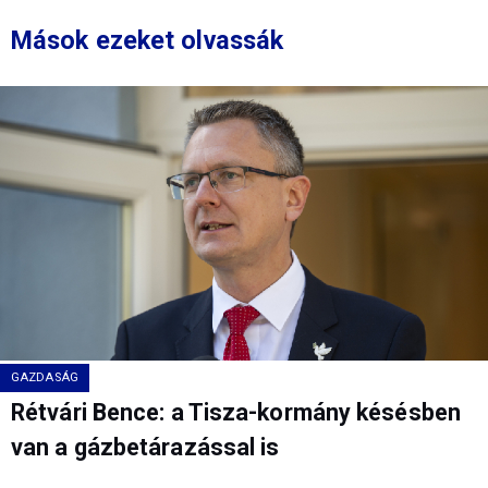
Mások ezeket olvassák
GAZDASÁG
Rétvári Bence: a Tisza-kormány késésben
van a gázbetárazással is