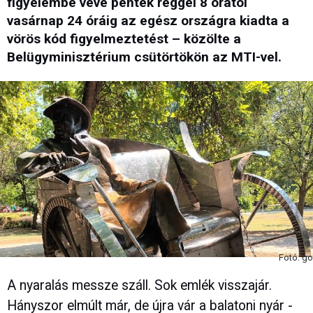
figyelembe véve péntek reggel 8 órától
vasárnap 24 óráig az egész országra kiadta a
vörös kód figyelmeztetést – közölte a
Belügyminisztérium csütörtökön az MTI-vel.
Fotó: go
A nyaralás messze száll. Sok emlék visszajár.
Hányszor elmúlt már, de újra vár a balatoni nyár -