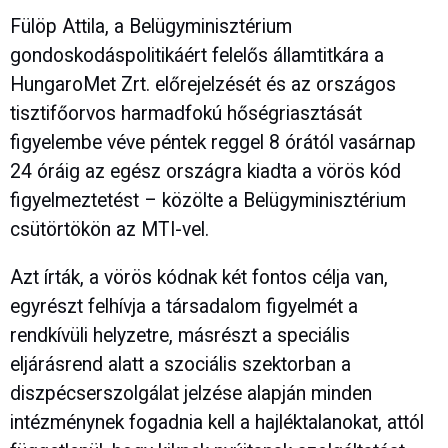
Fülöp Attila, a Belügyminisztérium
gondoskodáspolitikáért felelős államtitkára a
HungaroMet Zrt. előrejelzését és az országos
tisztifőorvos harmadfokú hőségriasztását
figyelembe véve péntek reggel 8 órától vasárnap
24 óráig az egész országra kiadta a vörös kód
figyelmeztetést – közölte a Belügyminisztérium
csütörtökön az MTI-vel.
Azt írták, a vörös kódnak két fontos célja van,
egyrészt felhívja a társadalom figyelmét a
rendkívüli helyzetre, másrészt a speciális
eljárásrend alatt a szociális szektorban a
diszpécserszolgálat jelzése alapján minden
intézménynek fogadnia kell a hajléktalanokat, attól