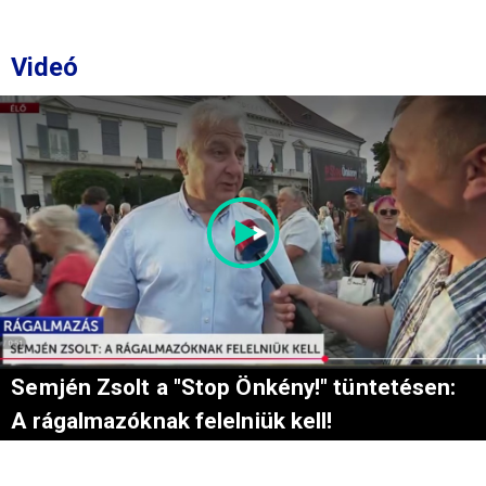
Videó
Semjén Zsolt a "Stop Önkény!" tüntetésen:
A rágalmazóknak felelniük kell!