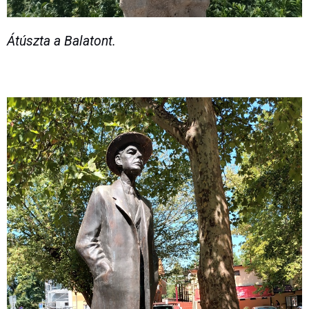
Átúszta a Balatont.