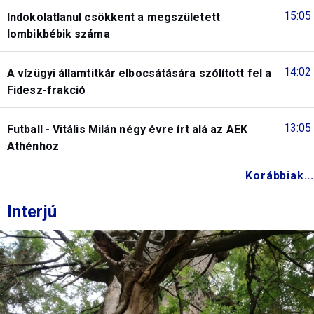
15:05
Indokolatlanul csökkent a megszületett
lombikbébik száma
14:02
A vízügyi államtitkár elbocsátására szólított fel a
Fidesz-frakció
13:05
Futball - Vitális Milán négy évre írt alá az AEK
Athénhoz
Korábbiak...
Interjú