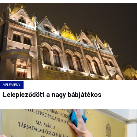
VÉLEMÉNY
Lelepleződött a nagy bábjátékos