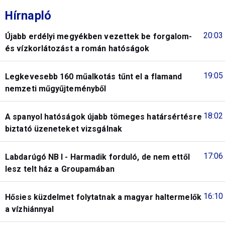
Hírnapló
20:03
Újabb erdélyi megyékben vezettek be forgalom-
és vízkorlátozást a román hatóságok
19:05
Legkevesebb 160 műalkotás tűnt el a flamand
nemzeti műgyűjteményből
18:02
A spanyol hatóságok újabb tömeges határsértésre
biztató üzeneteket vizsgálnak
17:06
Labdarúgó NB I - Harmadik forduló, de nem ettől
lesz telt ház a Groupamában
16:10
Hősies küzdelmet folytatnak a magyar haltermelők
a vízhiánnyal