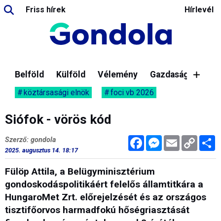
Friss hírek
Hírlevél
Belföld
Külföld
Vélemény
Gazdaság
köztársasági elnök
foci vb 2026
Siófok - vörös kód
Facebook
Messenger
Email
Copy
M
Szerző: gondola
Link
2025. augusztus 14. 18:17
Fülöp Attila, a Belügyminisztérium
gondoskodáspolitikáért felelős államtitkára a
HungaroMet Zrt. előrejelzését és az országos
tisztifőorvos harmadfokú hőségriasztását