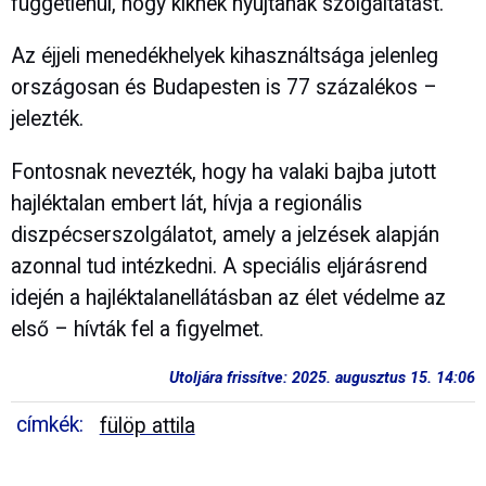
függetlenül, hogy kiknek nyújtanak szolgáltatást.
Az éjjeli menedékhelyek kihasználtsága jelenleg
országosan és Budapesten is 77 százalékos –
jelezték.
Fontosnak nevezték, hogy ha valaki bajba jutott
hajléktalan embert lát, hívja a regionális
diszpécserszolgálatot, amely a jelzések alapján
azonnal tud intézkedni. A speciális eljárásrend
idején a hajléktalanellátásban az élet védelme az
első – hívták fel a figyelmet.
Utoljára frissítve: 2025. augusztus 15. 14:06
címkék:
fülöp attila