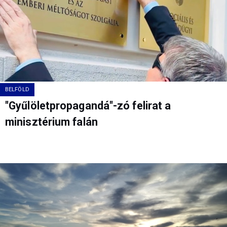
BELFÖLD
"Gyűlöletpropagandá"-zó felirat a
minisztérium falán