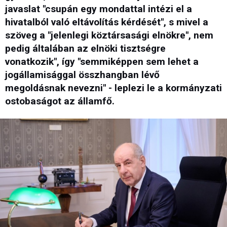
javaslat "csupán egy mondattal intézi el a
hivatalból való eltávolítás kérdését", s mivel a
szöveg a "jelenlegi köztársasági elnökre", nem
pedig általában az elnöki tisztségre
vonatkozik", így "semmiképpen sem lehet a
jogállamisággal összhangban lévő
megoldásnak nevezni" - leplezi le a kormányzati
ostobaságot az államfő.