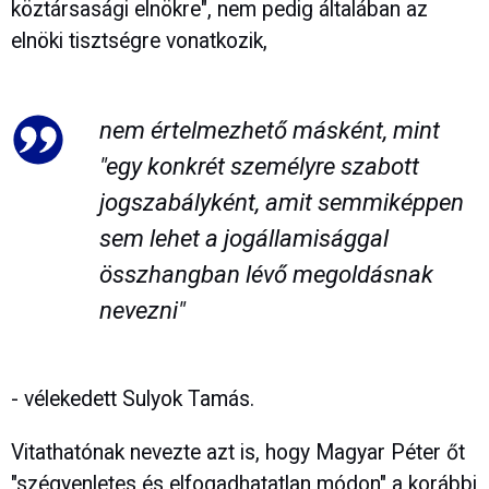
köztársasági elnökre", nem pedig általában az
elnöki tisztségre vonatkozik,
nem értelmezhető másként, mint
"egy konkrét személyre szabott
jogszabályként, amit semmiképpen
sem lehet a jogállamisággal
összhangban lévő megoldásnak
nevezni"
- vélekedett Sulyok Tamás.
Vitathatónak nevezte azt is, hogy Magyar Péter őt
"szégyenletes és elfogadhatatlan módon" a korábbi