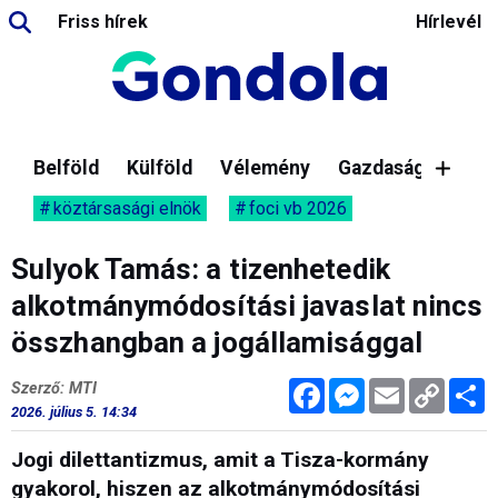
Friss hírek
Hírlevél
Belföld
Külföld
Vélemény
Gazdaság
köztársasági elnök
foci vb 2026
Sulyok Tamás: a tizenhetedik
alkotmánymódosítási javaslat nincs
összhangban a jogállamisággal
Facebook
Messenger
Email
Copy
M
Szerző: MTI
Link
2026. július 5. 14:34
Jogi dilettantizmus, amit a Tisza-kormány
gyakorol, hiszen az alkotmánymódosítási