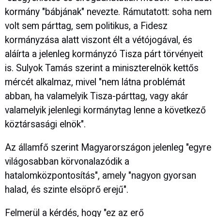
kormány "bábjának" nevezte. Rámutatott: soha nem
volt sem párttag, sem politikus, a Fidesz
kormányzása alatt viszont élt a vétójogával, és
aláírta a jelenleg kormányzó Tisza párt törvényeit
is. Sulyok Tamás szerint a miniszterelnök kettős
mércét alkalmaz, mivel "nem látna problémát
abban, ha valamelyik Tisza-párttag, vagy akár
valamelyik jelenlegi kormánytag lenne a következő
köztársasági elnök".
Az államfő szerint Magyarországon jelenleg "egyre
világosabban körvonalazódik a
hatalomközpontosítás", amely "nagyon gyorsan
halad, és szinte elsöprő erejű".
Felmerül a kérdés, hogy "ez az erő