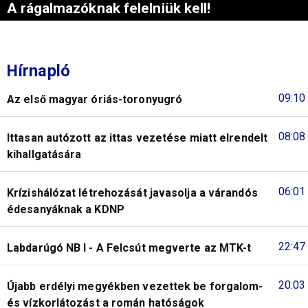
A rágalmazóknak felelniük kell!
Hírnapló
09:10
Az első magyar óriás-toronyugró
08:08
Ittasan autózott az ittas vezetése miatt elrendelt
kihallgatására
06:01
Krízishálózat létrehozását javasolja a várandós
édesanyáknak a KDNP
22:47
Labdarúgó NB I - A Felcsút megverte az MTK-t
20:03
Újabb erdélyi megyékben vezettek be forgalom-
és vízkorlátozást a román hatóságok