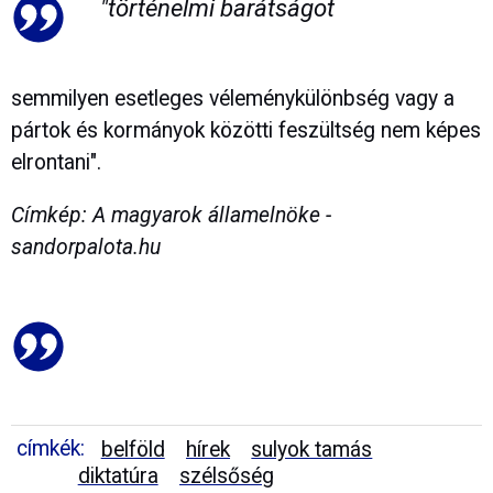
"történelmi barátságot
semmilyen esetleges véleménykülönbség vagy a
pártok és kormányok közötti feszültség nem képes
elrontani".
Címkép: A magyarok államelnöke -
sandorpalota.hu
címkék:
belföld
hírek
sulyok tamás
diktatúra
szélsőség