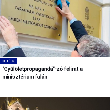
BELFÖLD
"Gyűlöletpropagandá"-zó felirat a
minisztérium falán