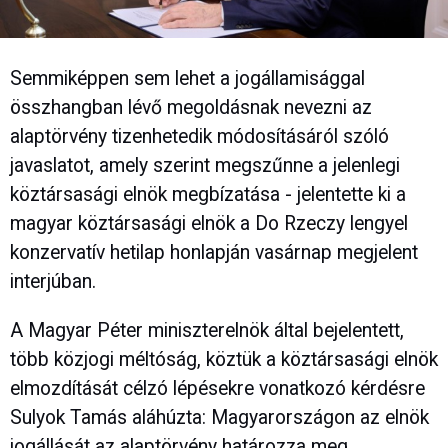
Semmiképpen sem lehet a jogállamisággal
összhangban lévő megoldásnak nevezni az
alaptörvény tizenhetedik módosításáról szóló
javaslatot, amely szerint megszűnne a jelenlegi
köztársasági elnök megbízatása - jelentette ki a
magyar köztársasági elnök a Do Rzeczy lengyel
konzervatív hetilap honlapján vasárnap megjelent
interjúban.
A Magyar Péter miniszterelnök által bejelentett,
több közjogi méltóság, köztük a köztársasági elnök
elmozdítását célzó lépésekre vonatkozó kérdésre
Sulyok Tamás aláhúzta: Magyarországon az elnök
jogállását az alaptörvény határozza meg.