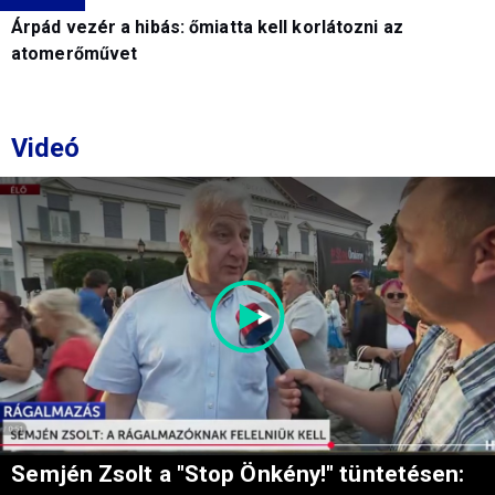
Árpád vezér a hibás: őmiatta kell korlátozni az
atomerőművet
Videó
Semjén Zsolt a "Stop Önkény!" tüntetésen: