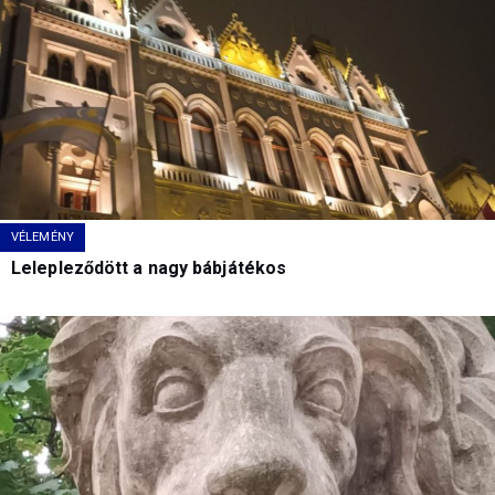
VÉLEMÉNY
Lelepleződött a nagy bábjátékos