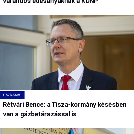
várandós édesanyáknak a KDNP
GAZDASÁG
Rétvári Bence: a Tisza-kormány késésben
van a gázbetárazással is