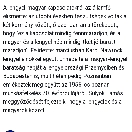
A lengyel-magyar kapcsolatokról az államfő
elismerte: az utóbbi években feszültségek voltak a
két kormány között, ő azonban arra törekedett,
hogy "ez a kapcsolat mindig fennmaradjon, és a
magyar és a lengyel nép mindig +két jó barát+
maradjon". Felidézte: márciusban Karol Nawrocki
lengyel elnökkel együtt ünnepelte a magyar-lengyel
barátság napját a lengyelországi Przemyslben és
Budapesten is, múlt héten pedig Poznanban
emlékeztek meg együtt az 1956-os poznani
munkásfelkelés 70. évfordulójáról. Sulyok Tamás
meggyőződését fejezte ki, hogy a lengyelek és a
magyarok közötti