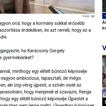
Fotó: GK
Ár
agyon örül, hogy a kormány sokkal erősebb
k
aszorítása érdekében, és azt reméli, hogy ez a
dni.
V
gjegyezte, ha Karácsony Gergely
i a gyermekeinket?
nnál, minthogy egy elítélt bűnöző képviselje
 nagyon ambiciózus, tapasztalt, de mégis
, aki ízig-vérig újpesti, a szívén viseli az
 javasolnám, hogy menjenek el szavazni, Renge
hogy egy elítélt bűnöző képviselje Újpestet a
osrészhez nem lenne méltó, Újpesthez különösen