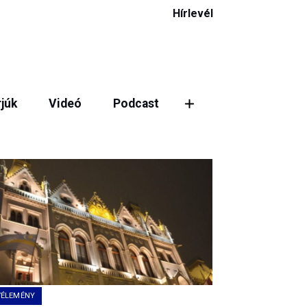
Hírlevél
rjúk
Videó
Podcast
ztás
VÉLEMÉNY