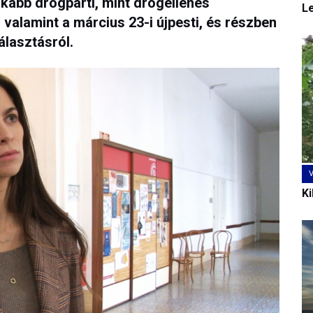
nkább drogpárti, mint drogellenes
L
, valamint a március 23-i újpesti, és részben
álasztásról.
Ki