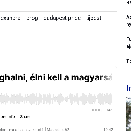
R
alexandra
drog
budapest pride
újpest
A
n
Fu
a
To
I