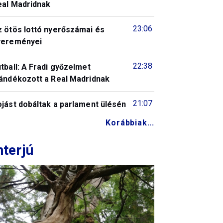
eal Madridnak
23:06
z ötös lottó nyerőszámai és
yereményei
22:38
tball: A Fradi győzelmet
jándékozott a Real Madridnak
21:07
jást dobáltak a parlament ülésén
Korábbiak...
nterjú