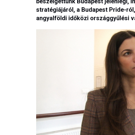
beszélgettünk Budapest jelenlegi, i
stratégiájáról, a Budapest Pride-ról
angyalföldi időközi országgyűlési v