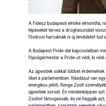
A Fidesz budapesti elnöke elmondta, n
lépéseket tervez a droghasználat vissz
fővárosi harcuknak is új lendületet tud a
A Budapest Pride-dal kapcsolatban me
főpolgármester a Pride-ot védi, ki véd
Az újpestiek sokkal többet érdemelnek a
őket a parlamentben. Ráadásul van egy
energikus jelölt, Renge Zsolt személyében
újpestiek sorsát. Én mindenképpen azt
Zsoltot támogassák, és ne hagyják azt, 
parlamentben, szerintem semelyik vár