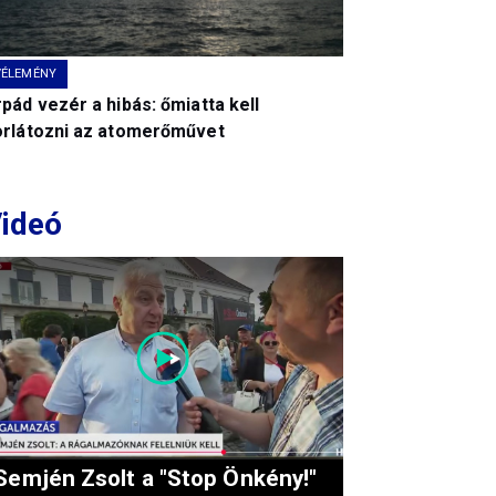
VÉLEMÉNY
pád vezér a hibás: őmiatta kell
orlátozni az atomerőművet
ideó
Semjén Zsolt a "Stop Önkény!"