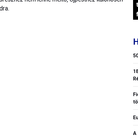
dra.
H
50
18
R
Fi
t
E
A