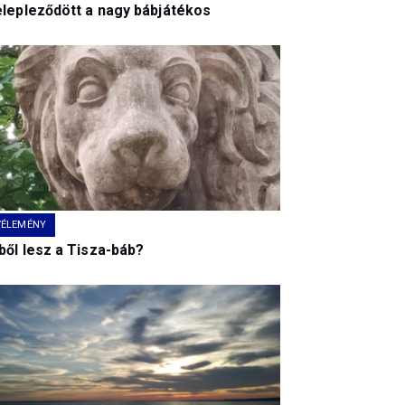
elepleződött a nagy bábjátékos
VÉLEMÉNY
ből lesz a Tisza-báb?