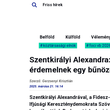
Friss hírek
Belföld
Külföld
Vélemén
köztársasági elnök
foci vb 202
Szentkirályi Alexandra
érdemelnek egy bűnöz
Szerző: Gerzsenyi Krisztián
2025. március 21. 16:14
Szentkirályi Alexandrával, a Fidesz
Ifjúsági Kereszténydemokrata Szöve