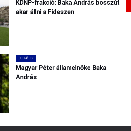
KDNP-frakció: Baka András bosszút
akar állni a Fideszen
BELFÖLD
Magyar Péter államelnöke Baka
András