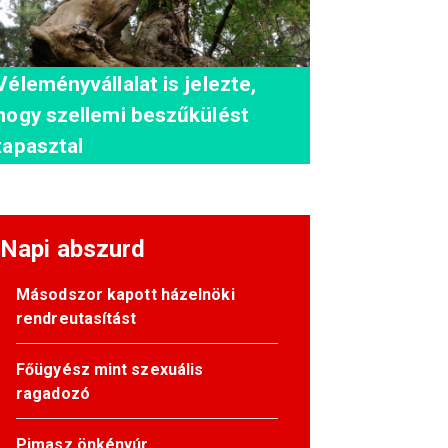
Véleményvállalat is jelezte,
hogy szellemi beszűkülést
tapasztal
Napi abszurd
Másodszor kapott házelnöki
rendreutasítást
Főügyész mint szexuális
ragadozó
Pimasz önkényúr