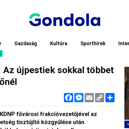
y
Gazdaság
Kultúra
Sporthírek
Inte
6
: Az újpestiek sokkal többet
őnél
Facebook
Messenger
Email
Copy
Megos
Link
-KDNP fővárosi frakcióvezetőjével az
tség tisztújító közgyűlése után