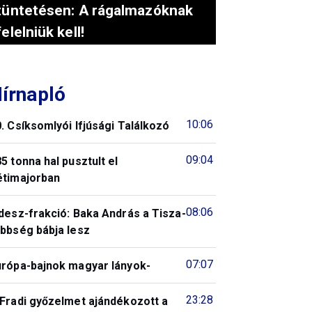
tüntetésen: A rágalmazóknak
felelniük kell!
írnapló
10:06
. Csíksomlyói Ifjúsági Találkozó
09:04
5 tonna hal pusztult el
étimajorban
08:06
desz-frakció: Baka András a Tisza-
öbbség bábja lesz
07:07
urópa-bajnok magyar lányok-
23:28
 Fradi győzelmet ajándékozott a