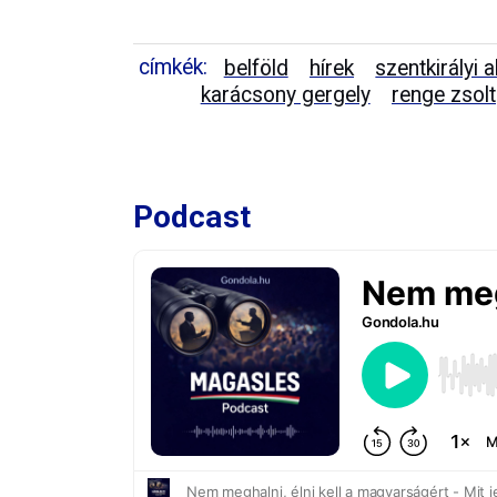
címkék:
belföld
hírek
szentkirályi 
karácsony gergely
renge zsolt
Podcast