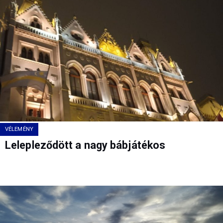
VÉLEMÉNY
Lelepleződött a nagy bábjátékos