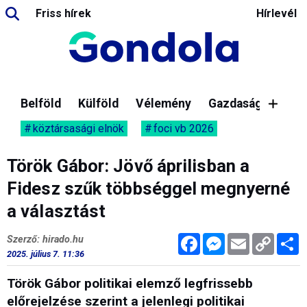
Friss hírek
Hírlevél
Belföld
Külföld
Vélemény
Gazdaság
köztársasági elnök
foci vb 2026
Török Gábor: Jövő áprilisban a
Fidesz szűk többséggel megnyerné
a választást
Facebook
Messenger
Email
Copy
M
Szerző: hirado.hu
Link
2025. július 7. 11:36
Török Gábor politikai elemző legfrissebb
előrejelzése szerint a jelenlegi politikai