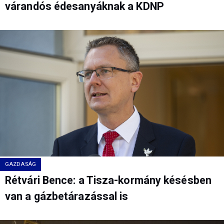
várandós édesanyáknak a KDNP
GAZDASÁG
Rétvári Bence: a Tisza-kormány késésben
van a gázbetárazással is