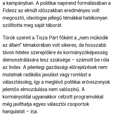
a kampányban. A politikai napirend formálásában a
Fidesz az elmúlt időszakban eredményes volt:
megosztó, ideológiai jellegű témákkal hatékonyan
szólította meg saját táborát.
Török szerint a Tisza Párt főként a „nem működik
az állam” témakörében volt sikeres, de hosszabb
távon hiteles szereplőkre és kormányzóképesség
demonstrálására lesz szüksége – számolt be róla
az Index. A jelenlegi gazdasági előrejelzések nem
mutatnak radikális javulást vagy romlást a
választásokig, így a meglévő politikai erőviszonyok
jelentős elmozdulása nem valószínű. A
kormányoldal ugyanakkor célzott programokkal
még javíthatja egyes választói csoportok
hangulatát – írja.