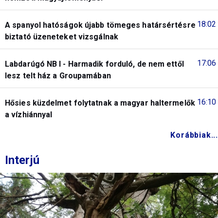
18:02
A spanyol hatóságok újabb tömeges határsértésre
biztató üzeneteket vizsgálnak
17:06
Labdarúgó NB I - Harmadik forduló, de nem ettől
lesz telt ház a Groupamában
16:10
Hősies küzdelmet folytatnak a magyar haltermelők
a vízhiánnyal
Korábbiak...
Interjú