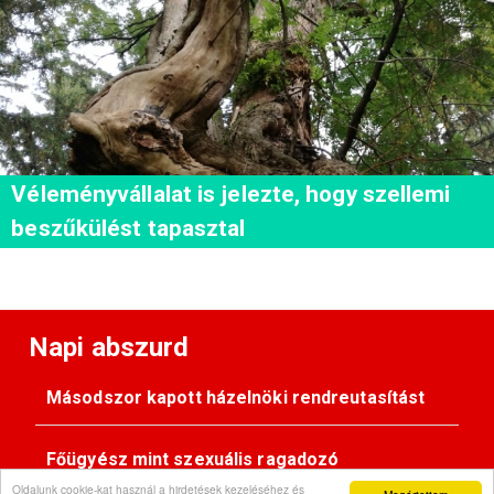
Véleményvállalat is jelezte, hogy szellemi
beszűkülést tapasztal
Napi abszurd
Másodszor kapott házelnöki rendreutasítást
Főügyész mint szexuális ragadozó
Oldalunk cookie-kat használ a hirdetések kezeléséhez és