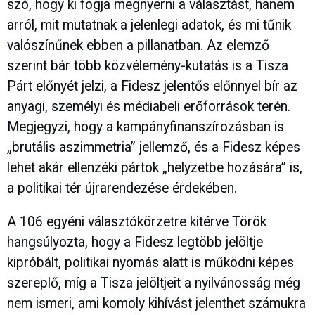
szó, hogy ki fogja megnyerni a választást, hanem
arról, mit mutatnak a jelenlegi adatok, és mi tűnik
valószínűnek ebben a pillanatban. Az elemző
szerint bár több közvélemény-kutatás is a Tisza
Párt előnyét jelzi, a Fidesz jelentős előnnyel bír az
anyagi, személyi és médiabeli erőforrások terén.
Megjegyzi, hogy a kampányfinanszírozásban is
„brutális aszimmetria” jellemző, és a Fidesz képes
lehet akár ellenzéki pártok „helyzetbe hozására” is,
a politikai tér újrarendezése érdekében.
A 106 egyéni választókörzetre kitérve Török
hangsúlyozta, hogy a Fidesz legtöbb jelöltje
kipróbált, politikai nyomás alatt is működni képes
szereplő, míg a Tisza jelöltjeit a nyilvánosság még
nem ismeri, ami komoly kihívást jelenthet számukra