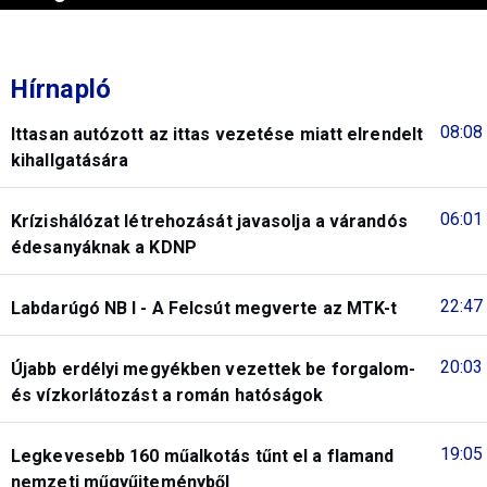
Hírnapló
08:08
Ittasan autózott az ittas vezetése miatt elrendelt
kihallgatására
06:01
Krízishálózat létrehozását javasolja a várandós
édesanyáknak a KDNP
22:47
Labdarúgó NB I - A Felcsút megverte az MTK-t
20:03
Újabb erdélyi megyékben vezettek be forgalom-
és vízkorlátozást a román hatóságok
19:05
Legkevesebb 160 műalkotás tűnt el a flamand
nemzeti műgyűjteményből