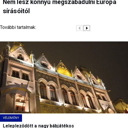
Nem lesz könnyű megszabadulni Európa
sírásóitól
További tartalmak:
VÉLEMÉNY
Lelepleződött a nagy bábjátékos