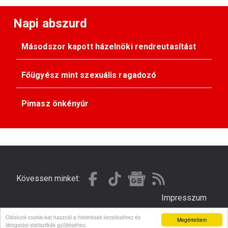
Napi abszurd
Másodszor kapott házelnöki rendreutasítást
Főügyész mint szexuális ragadozó
Pimasz önkényúr
Kövessen minket:
Impresszum
Oldalunk cookie-kat használ a hirdetések kezeléséhez és
Megértettem
© Gondola 2026 - Minden jog fenntartva
látogatási statisztikák gyűjtéséhez.