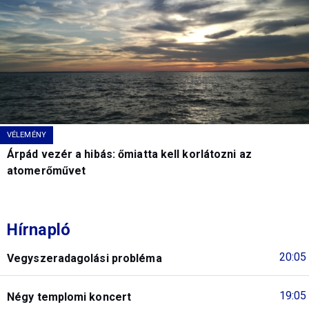
VÉLEMÉNY
Árpád vezér a hibás: őmiatta kell korlátozni az
atomerőművet
Hírnapló
20:05
Vegyszeradagolási probléma
19:05
Négy templomi koncert