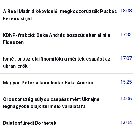
18:08
A Real Madrid képviselői megkoszorúzták Puskás
Ferenc sírját
17:33
KDNP-frakció: Baka András bosszút akar állni a
Fideszen
17:07
Ismét orosz olajfinomítókra mértek csapást az
ukrán erők
15:25
Magyar Péter államelnöke Baka András
14:06
Oroszország súlyos csapást mért Ukrajna
legnagyobb olajkitermelő vállalatára
13:04
Balatonfüredi Borhetek