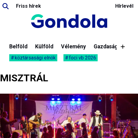
Friss hírek
Hírlevél
Belföld
Külföld
Vélemény
Gazdaság
köztársasági elnök
foci vb 2026
MISZTRÁL