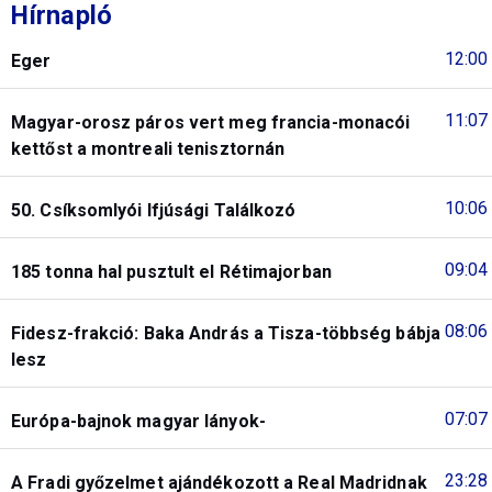
Hírnapló
12:00
Eger
11:07
Magyar-orosz páros vert meg francia-monacói
kettőst a montreali tenisztornán
10:06
50. Csíksomlyói Ifjúsági Találkozó
09:04
185 tonna hal pusztult el Rétimajorban
08:06
Fidesz-frakció: Baka András a Tisza-többség bábja
lesz
07:07
Európa-bajnok magyar lányok-
23:28
A Fradi győzelmet ajándékozott a Real Madridnak