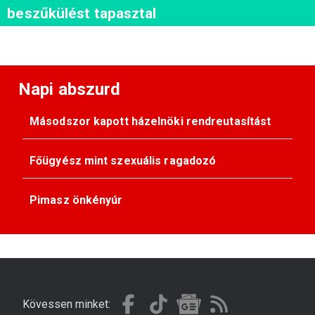
beszűkülést tapasztal
Napi abszurd
Másodszor kapott házelnöki rendreutasítást
Főügyész mint szexuális ragadozó
Pimasz önkényúr
Kövessen minket: