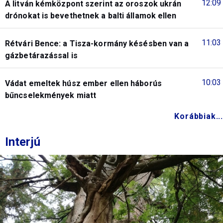
12:09
A litván kémközpont szerint az oroszok ukrán
drónokat is bevethetnek a balti államok ellen
11:03
Rétvári Bence: a Tisza-kormány késésben van a
gázbetárazással is
10:03
Vádat emeltek húsz ember ellen háborús
bűncselekmények miatt
Korábbiak...
Interjú