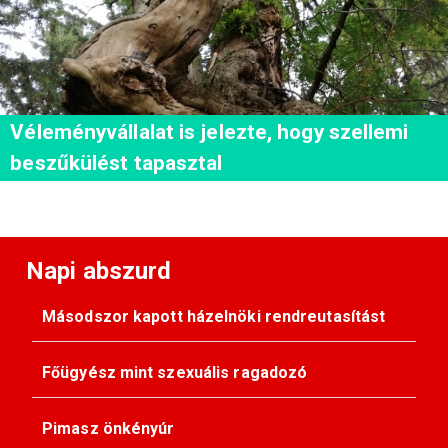
Véleményvállalat is jelezte, hogy szellemi
beszűkülést tapasztal
Napi abszurd
Másodszor kapott házelnöki rendreutasítást
Főügyész mint szexuális ragadozó
Pimasz önkényúr