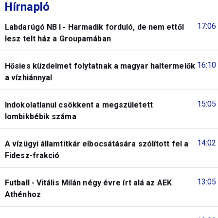
Hírnapló
17:06
Labdarúgó NB I - Harmadik forduló, de nem ettől
lesz telt ház a Groupamában
16:10
Hősies küzdelmet folytatnak a magyar haltermelők
a vízhiánnyal
15:05
Indokolatlanul csökkent a megszületett
lombikbébik száma
14:02
A vízügyi államtitkár elbocsátására szólított fel a
Fidesz-frakció
13:05
Futball - Vitális Milán négy évre írt alá az AEK
Athénhoz