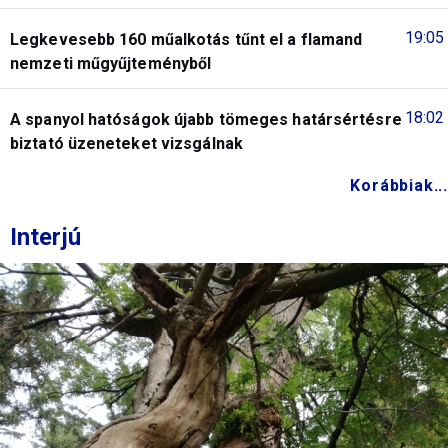
19:05
Legkevesebb 160 műalkotás tűnt el a flamand
nemzeti műgyűjteményből
18:02
A spanyol hatóságok újabb tömeges határsértésre
biztató üzeneteket vizsgálnak
Korábbiak...
Interjú