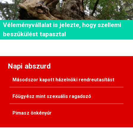
Véleményvállalat is jelezte, hogy szellemi
beszűkülést tapasztal
Napi abszurd
Másodszor kapott házelnöki rendreutasítást
Főügyész mint szexuális ragadozó
Pimasz önkényúr