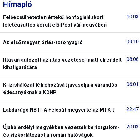
Hírnapló
10:03
Felbecsülhetetlen értékű honfoglaláskori
leletegyüttes került elő Pest vármegyében
09:10
Az első magyar óriás-toronyugró
08:08
Ittasan autózott az ittas vezetése miatt elrendelt
kihallgatására
06:01
Krízishálózat létrehozását javasolja a várandós
édesanyáknak a KDNP
22:47
Labdarúgó NB I - A Felcsút megverte az MTK-t
20:03
Újabb erdélyi megyékben vezettek be forgalom-
és vízkorlátozást a román hatóságok