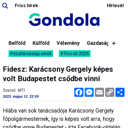
Friss hírek
Hírlevél
Belföld
Külföld
Vélemény
Gazdaság
köztársasági elnök
foci vb 2026
Fidesz: Karácsony Gergely képes
volt Budapestet csődbe vinni
Facebook
Messenger
Email
Copy
M
Szerző: MTI
Link
2023. május 12. 22:59
Hiába van sok tanácsadója Karácsony Gergely
főpolgármesternek, így is képes volt arra, hogy
csődbe vigye Budapestet - írta Facebook-oldalán