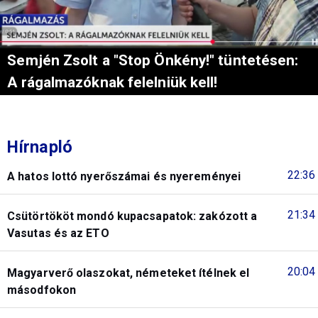
Semjén Zsolt a "Stop Önkény!" tüntetésen:
A rágalmazóknak felelniük kell!
Hírnapló
22:36
A hatos lottó nyerőszámai és nyereményei
21:34
Csütörtököt mondó kupacsapatok: zakózott a
Vasutas és az ETO
20:04
Magyarverő olaszokat, németeket ítélnek el
másodfokon