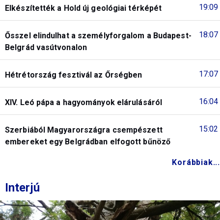
19:09
Elkészítették a Hold új geológiai térképét
18:07
Ősszel elindulhat a személyforgalom a Budapest-
Belgrád vasútvonalon
17:07
Hétrétország fesztivál az Őrségben
16:04
XIV. Leó pápa a hagyományok elárulásáról
15:02
Szerbiából Magyarországra csempészett
embereket egy Belgrádban elfogott bűnöző
Korábbiak...
Interjú