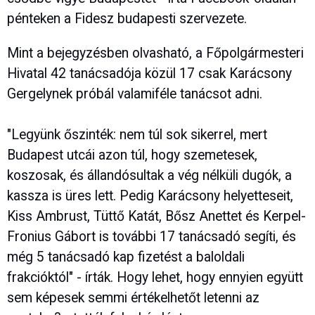
pénteken a Fidesz budapesti szervezete.
Mint a bejegyzésben olvasható, a Főpolgármesteri
Hivatal 42 tanácsadója közül 17 csak Karácsony
Gergelynek próbál valamiféle tanácsot adni.
"Legyünk őszinték: nem túl sok sikerrel, mert
Budapest utcái azon túl, hogy szemetesek,
koszosak, és állandósultak a vég nélküli dugók, a
kassza is üres lett. Pedig Karácsony helyetteseit,
Kiss Ambrust, Tüttő Katát, Bősz Anettet és Kerpel-
Fronius Gábort is további 17 tanácsadó segíti, és
még 5 tanácsadó kap fizetést a baloldali
frakcióktól" - írták. Hogy lehet, hogy ennyien együtt
sem képesek semmi értékelhetőt letenni az