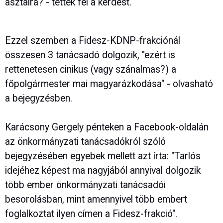
asztalra? - tették fel a kérdést.
Ezzel szemben a Fidesz-KDNP-frakciónál
összesen 3 tanácsadó dolgozik, "ezért is
rettenetesen cinikus (vagy szánalmas?) a
főpolgármester mai magyarázkodása" - olvasható
a bejegyzésben.
Karácsony Gergely pénteken a Facebook-oldalán
az önkormányzati tanácsadókról szóló
bejegyzésében egyebek mellett azt írta: "Tarlós
idejéhez képest ma nagyjából annyival dolgozik
több ember önkormányzati tanácsadói
besorolásban, mint amennyivel több embert
foglalkoztat ilyen címen a Fidesz-frakció".