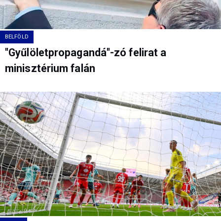
BELFÖLD
"Gyűlöletpropagandá"-zó felirat a
minisztérium falán