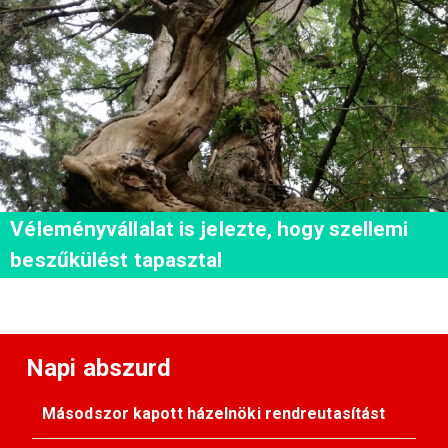
Véleményvállalat is jelezte, hogy szellemi
beszűkülést tapasztal
Napi abszurd
Másodszor kapott házelnöki rendreutasítást