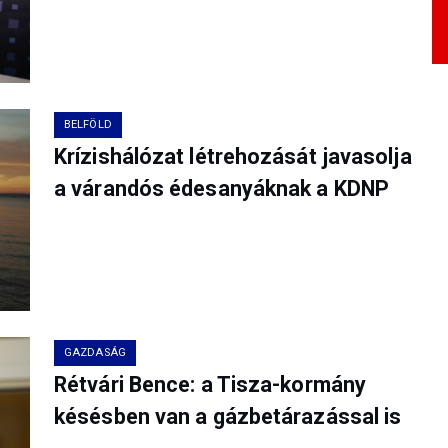
BELFÖLD
Krízishálózat létrehozását javasolja
a várandós édesanyáknak a KDNP
GAZDASÁG
Rétvári Bence: a Tisza-kormány
késésben van a gázbetárazással is