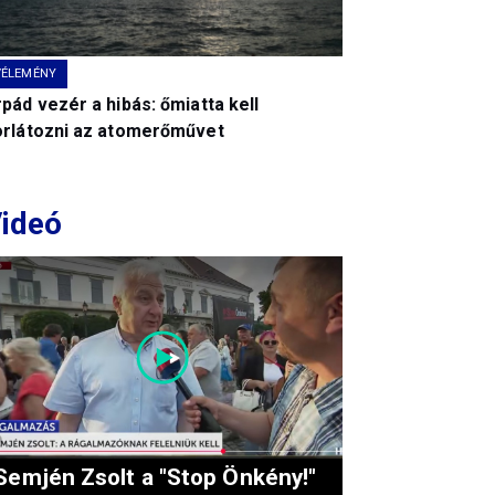
VÉLEMÉNY
pád vezér a hibás: őmiatta kell
orlátozni az atomerőművet
ideó
Semjén Zsolt a "Stop Önkény!"