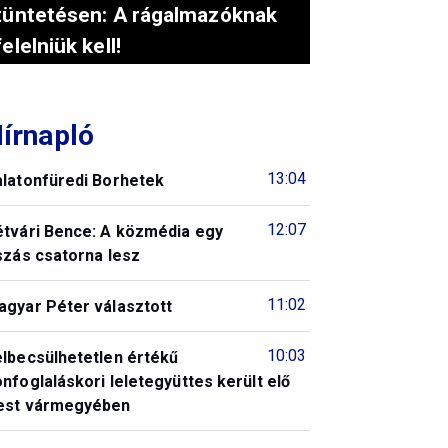
tüntetésen: A rágalmazóknak
felelniük kell!
írnapló
13:04
alatonfüredi Borhetek
12:07
étvári Bence: A közmédia egy
szás csatorna lesz
11:02
agyar Péter választott
10:03
elbecsülhetetlen értékű
nfoglaláskori leletegyüttes került elő
est vármegyében