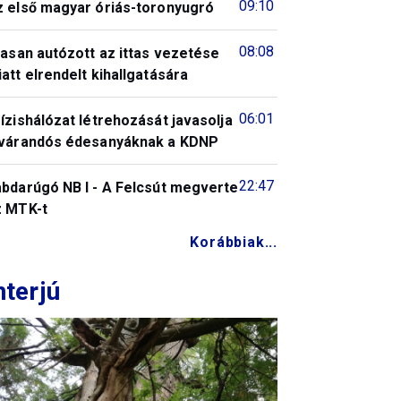
09:10
z első magyar óriás-toronyugró
08:08
tasan autózott az ittas vezetése
att elrendelt kihallgatására
06:01
ízishálózat létrehozását javasolja
 várandós édesanyáknak a KDNP
22:47
abdarúgó NB I - A Felcsút megverte
z MTK-t
Korábbiak...
nterjú