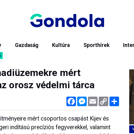
y
Gazdaság
Kultúra
Sporthírek
Inte
6
i hadiüzemekre mért
az orosz védelmi tárca
Facebook
Messenger
Email
Copy
Megos
Link
sítményeire mért csoportos csapást Kijev és
geri indítású precíziós fegyverekkel, valamint