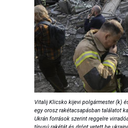
Vitalij Klicsko kijevi polgármester (k)
egy orosz rakétacsapásban találatot ka
Ukrán források szerint reggelre virra
típusú rakétát és drónt vetett be ukraj