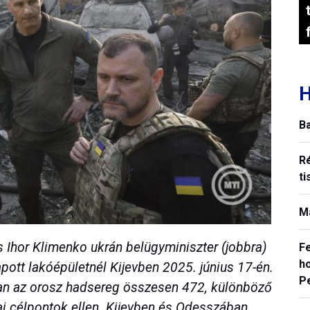
H
B
R
ti
M
 és Ihor Klimenko ukrán belügyminiszter (jobbra)
F
ho
pott lakóépületnél Kijevben 2025. június 17-én.
P
dóan az orosz hadsereg összesen 472, különböző
nai célpontok ellen. Kijevben és Odesszában