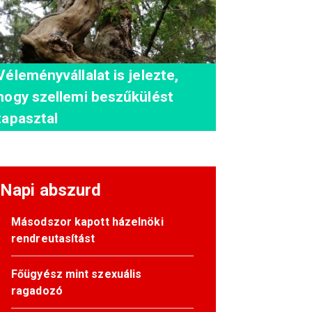
Véleményvállalat is jelezte,
hogy szellemi beszűkülést
tapasztal
Napi abszurd
Másodszor kapott házelnöki
rendreutasítást
Főügyész mint szexuális
ragadozó