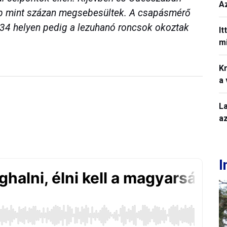
A
b mint százan megsebesültek. A csapásmérő
, 34 helyen pedig a lezuhanó roncsok okoztak
It
mi
Kr
a
L
a
I