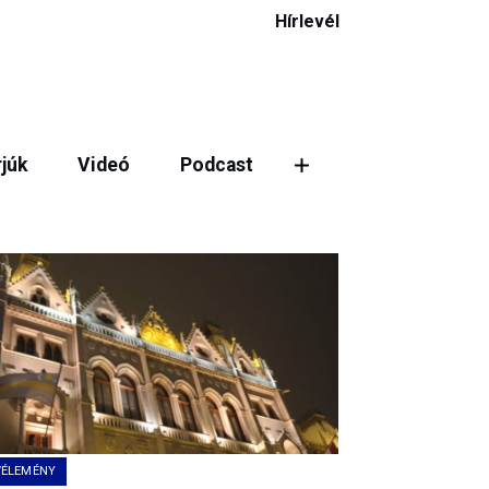
Hírlevél
rjúk
Videó
Podcast
ztás
VÉLEMÉNY