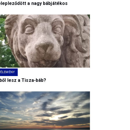
elepleződött a nagy bábjátékos
VÉLEMÉNY
ből lesz a Tisza-báb?