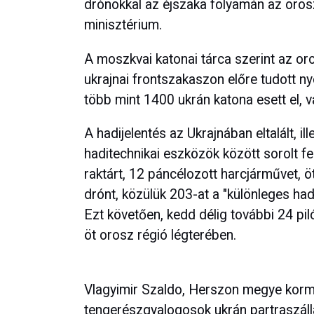
drónokkal az éjszaka folyamán az oros
minisztérium.
A moszkvai katonai tárca szerint az or
ukrajnai frontszakaszon előre tudott n
több mint 1400 ukrán katona esett el, 
A hadijelentés az Ukrajnában eltalált, i
haditechnikai eszközök között sorolt f
raktárt, 12 páncélozott harcjárművet, 
drónt, közülük 203-at a "különleges had
Ezt követően, kedd délig további 24 piló
öt orosz régió légterében.
Vlagyimir Szaldo, Herszon megye korm
tengerészgyalogosok ukrán partraszállás