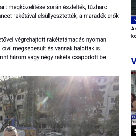
art megközelítése során észlelték, tűzharc
cet rakétával elsüllyesztették, a maradék erők
Ár
k
tővel végrehajtott rakétatámadás nyomán
 civil megsebesült és vannak halottak is.
rint három vagy négy rakéta csapódott be
V