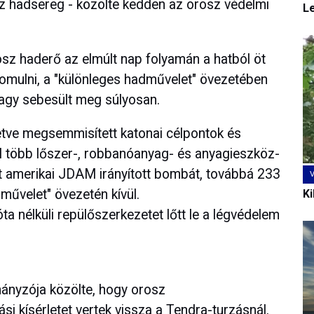
z hadsereg - közölte kedden az orosz védelmi
L
osz haderő az elmúlt nap folyamán a hatból öt
yomulni, a "különleges hadművelet" övezetében
vagy sebesült meg súlyosan.
lletve megsemmisített katonai célpontok és
el több lőszer-, robbanóanyag- és anyagieszköz-
öt amerikai JDAM irányított bombát, továbbá 233
művelet" övezetén kívül.
Ki
ta nélküli repülőszerkezetet lőtt le a légvédelem
ányzója közölte, hogy orosz
i kísérletet vertek vissza a Tendra-turzásnál.