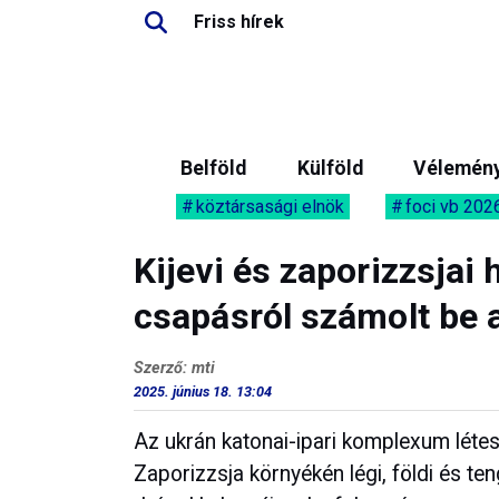
Friss hírek
Belföld
Külföld
Vélemén
köztársasági elnök
foci vb 202
Kijevi és zaporizzsja
csapásról számolt be 
Szerző: mti
2025. június 18. 13:04
Az ukrán katonai-ipari komplexum léte
Zaporizzsja környékén légi, földi és ten