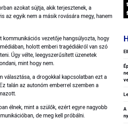
rban azokat sújtja, akik terjesztenek, a
yis az egyik nem a másik rovására megy, hanem
H
at kommunikációs vezetője hangsúlyozta, hogy
 médiában, holott emberi tragédiákról van szó
E
eni. Úgy vélte, leegyszerűsített üzenetek
mondani, mint hogy nem.
Ép
n
 választása, a drogokkal kapcsolatban ezt a
v
. "Ez talán az autonóm emberrel szemben a
mazott.
L
ban élnek, mint a szülők, ezért egyre nagyobb
A
ommunikációban, de meg kell próbálni.
n