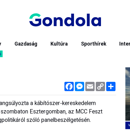
y
Gazdaság
Kultúra
Sporthírek
Inte
6
Facebook
Messenger
Email
Copy
Megos
Link
hangsúlyozta a kábítószer-kereskedelem
os szombaton Esztergomban, az MCC Feszt
gpolitikáról szóló panelbeszélgetésén.