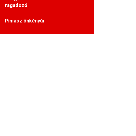
ragadozó
Pimasz önkényúr