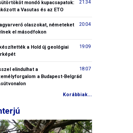
21:34
sütörtököt mondó kupacsapatok:
akózott a Vasutas és az ETO
20:04
agyarverő olaszokat, németeket
télnek el másodfokon
19:09
készítették a Hold új geológiai
érképét
18:07
szel elindulhat a
zemélyforgalom a Budapest-Belgrád
asútvonalon
Korábbiak...
nterjú