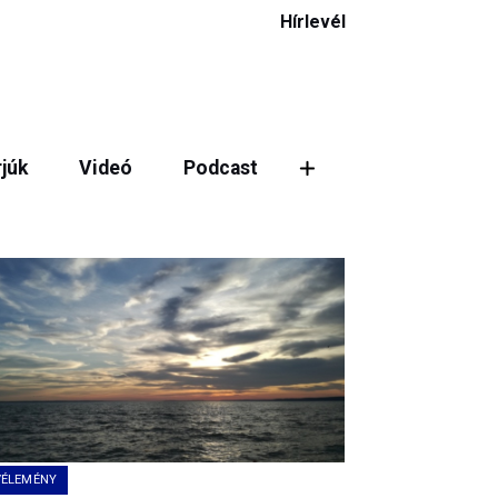
Hírlevél
rjúk
Videó
Podcast
ztás
VÉLEMÉNY