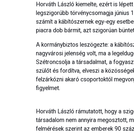
Horváth László kiemelte, ezért is lépe
legszigorúbb törvénycsomagja június 1
számít a kábítószernek egy-egy esetben
piacra dob bármit, azt szigorúan büntet
A kormánybiztos leszögezte: a kábítós
nagyvárosi jelenség volt, ma a legeldug
Szétroncsolja a társadalmat, a fogyasztó
szülőt és fordítva, elveszi a közössége
felzárkózni akaró csoportoktól megvonja
figyelmet.
Horváth László rámutatott, hogy a szi
társadalom nem annyira megosztott, mint
felmérések szerint az emberek 90 száz