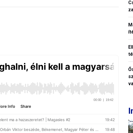
C
z
M
í
El
t
Ős
s
v
I