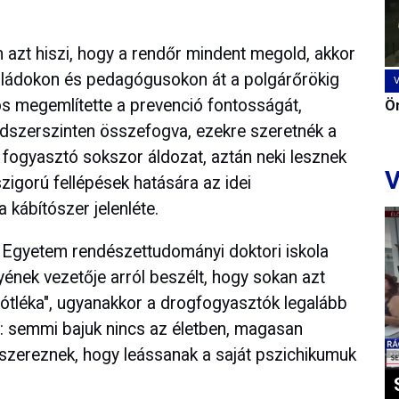
azt hiszi, hogy a rendőr mindent megold, akkor
aládokon és pedagógusokon át a polgárőrökig
s megemlítette a prevenció fontosságát,
Ön
dszerszinten összefogva, ezekre szeretnék a
A fogyasztó sokszor áldozat, aztán neki lesznek
V
szigorú fellépések hatására az idei
 kábítószer jelenléte.
i Egyetem rendészettudományi doktori iskola
ének vezetője arról beszélt, hogy sokan azt
pótléka", ugyanakkor a drogfogyasztók legalább
: semmi bajuk nincs az életben, magasan
ítószereznek, hogy leássanak a saját pszichikumuk