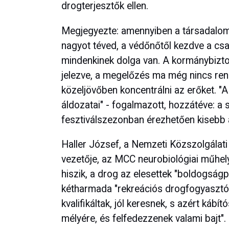
drogterjesztők ellen.
Megjegyezte: amennyiben a társadalom 
nagyot téved, a védőnőtől kezdve a cs
mindenkinek dolga van. A kormánybizto
jelezve, a megelőzés ma még nincs ren
közeljövőben koncentrálni az erőket. "
áldozatai" - fogalmazott, hozzátéve: a 
fesztiválszezonban érezhetően kisebb a
Haller József, a Nemzeti Közszolgálat
vezetője, az MCC neurobiológiai műhely
hiszik, a drog az elesettek "boldogság
kétharmada "rekreációs drogfogyasztó
kvalifikáltak, jól keresnek, s azért káb
mélyére, és felfedezzenek valami bajt".