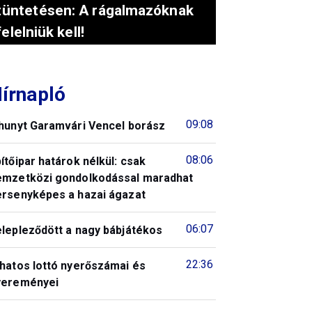
tüntetésen: A rágalmazóknak
felelniük kell!
írnapló
09:08
lhunyt Garamvári Vencel borász
08:06
ítőipar határok nélkül: csak
emzetközi gondolkodással maradhat
ersenyképes a hazai ágazat
06:07
elepleződött a nagy bábjátékos
22:36
 hatos lottó nyerőszámai és
yereményei