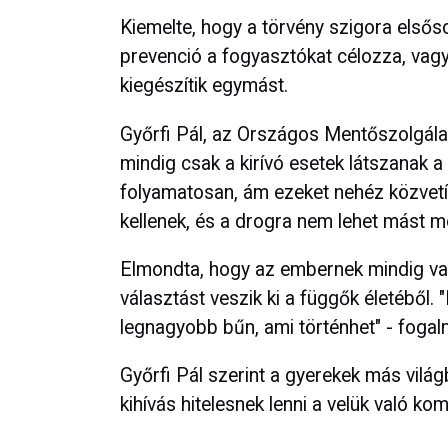
Kiemelte, hogy a törvény szigora elsőso
prevenció a fogyasztókat célozza, vag
kiegészítik egymást.
Győrfi Pál, az Országos Mentőszolgál
mindig csak a kirívó esetek látszanak a
folyamatosan, ám ezeket nehéz közvetít
kellenek, és a drogra nem lehet mást 
Elmondta, hogy az embernek mindig van
választást veszik ki a függők életéből
legnagyobb bűn, ami történhet" - fogal
Győrfi Pál szerint a gyerekek más világ
kihívás hitelesnek lenni a velük való k