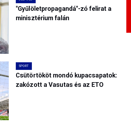
"Gyűlöletpropagandá"-zó felirat a
minisztérium falán
SPORT
Csütörtököt mondó kupacsapatok:
zakózott a Vasutas és az ETO