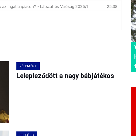
VÉLEMÉNY
Lelepleződött a nagy bábjátékos
BELFÖLD