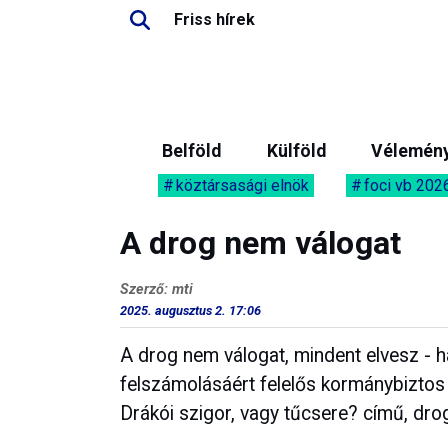
Friss hírek
Belföld
Külföld
Vélemén
köztársasági elnök
foci vb 202
A drog nem válogat
Szerző: mti
2025. augusztus 2. 17:06
A drog nem válogat, mindent elvesz - 
felszámolásáért felelős kormánybizt
Drákói szigor, vagy tűcsere? című, dro