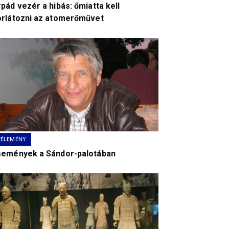
pád vezér a hibás: őmiatta kell
orlátozni az atomerőművet
VÉLEMÉNY
semények a Sándor-palotában