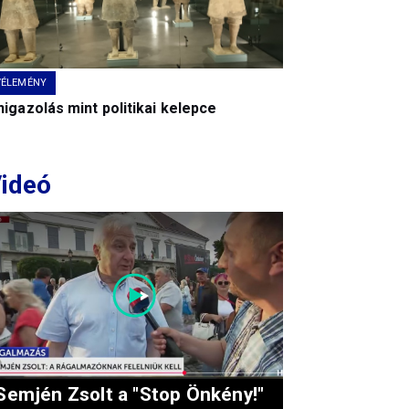
VÉLEMÉNY
igazolás mint politikai kelepce
ideó
Semjén Zsolt a "Stop Önkény!"