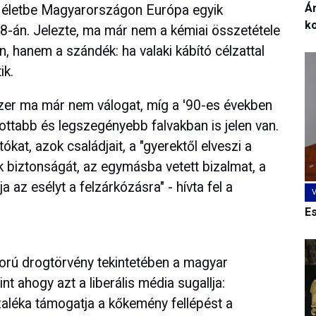
Ár
tt életbe Magyarországon Európa egyik
k
8-án. Jelezte, ma már nem a kémiai összetétele
, hanem a szándék: ha valaki kábító célzattal
ik.
zer ma már nem válogat, míg a '90-es években
ottabb és legszegényebb falvakban is jelen van.
kat, azok családjait, a "gyerektől elveszi a
k biztonságát, az egymásba vetett bizalmat, a
 az esélyt a felzárkózásra" - hívta fel a
E
gorú drogtörvény tekintetében a magyar
 ahogy azt a liberális média sugallja:
aléka támogatja a kőkemény fellépést a