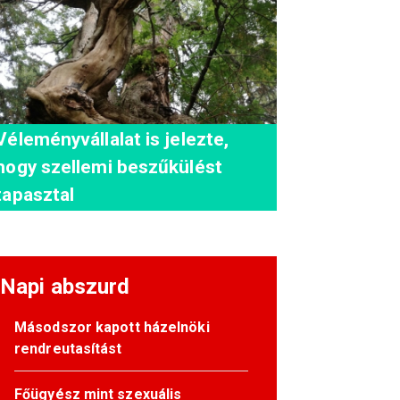
Véleményvállalat is jelezte,
hogy szellemi beszűkülést
tapasztal
Napi abszurd
Másodszor kapott házelnöki
rendreutasítást
Főügyész mint szexuális