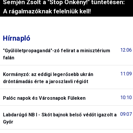
Semjén Zsolt a "Stop Önkény!" tüntetésen:
A rágalmazóknak felelniük kell!
Hírnapló
12:06
"Gyűlöletpropagandá"-zó felirat a minisztérium
falán
11:09
Kormányzó: az eddigi legerősebb ukrán
dróntámadás érte a jaroszlavli régiót
10:10
Palóc napok és Városnapok Füleken
09:07
Labdarúgó NB I - Skót bajnok belső védőt igazolt a
Győr