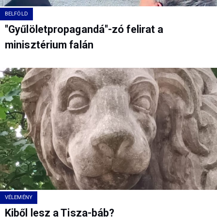
BELFÖLD
"Gyűlöletpropagandá"-zó felirat a
minisztérium falán
VÉLEMÉNY
Kiből lesz a Tisza-báb?