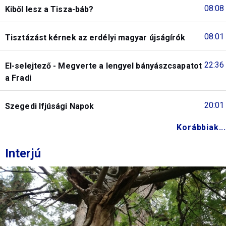
08:08
Kiből lesz a Tisza-báb?
08:01
Tisztázást kérnek az erdélyi magyar újságírók
22:36
El-selejtező - Megverte a lengyel bányászcsapatot
a Fradi
20:01
Szegedi Ifjúsági Napok
Korábbiak...
Interjú