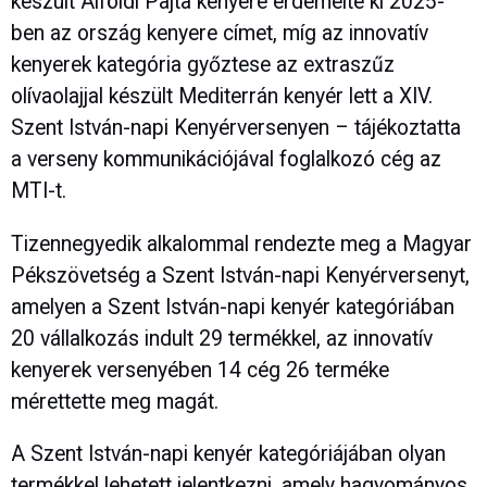
készült Alföldi Pajta kenyere érdemelte ki 2025-
ben az ország kenyere címet, míg az innovatív
kenyerek kategória győztese az extraszűz
olívaolajjal készült Mediterrán kenyér lett a XIV.
Szent István-napi Kenyérversenyen – tájékoztatta
a verseny kommunikációjával foglalkozó cég az
MTI-t.
Tizennegyedik alkalommal rendezte meg a Magyar
Pékszövetség a Szent István-napi Kenyérversenyt,
amelyen a Szent István-napi kenyér kategóriában
20 vállalkozás indult 29 termékkel, az innovatív
kenyerek versenyében 14 cég 26 terméke
mérettette meg magát.
A Szent István-napi kenyér kategóriájában olyan
termékkel lehetett jelentkezni, amely hagyományos,