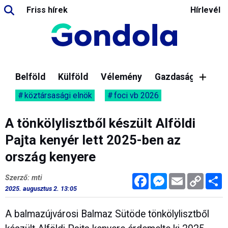
Friss hírek
Hírlevél
Belföld
Külföld
Vélemény
Gazdaság
köztársasági elnök
foci vb 2026
A tönkölylisztből készült Alföldi
Pajta kenyér lett 2025-ben az
ország kenyere
Facebook
Messenger
Email
Copy
M
Szerző: mti
Link
2025. augusztus 2. 13:05
A balmazújvárosi Balmaz Sütöde tönkölylisztből