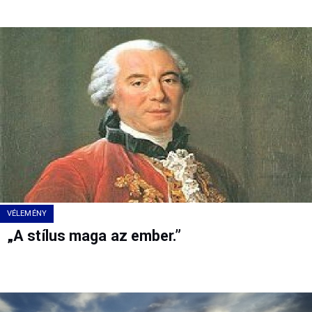
VÉLEMÉNY
„A stílus maga az ember.”