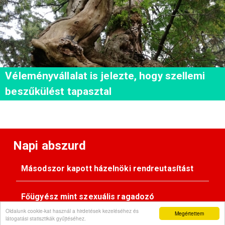
Véleményvállalat is jelezte, hogy szellemi
beszűkülést tapasztal
Napi abszurd
Másodszor kapott házelnöki rendreutasítást
Főügyész mint szexuális ragadozó
Oldalunk cookie-kat használ a hirdetések kezeléséhez és
Megértettem
látogatási statisztikák gyűjtéséhez.
Pimasz önkényúr