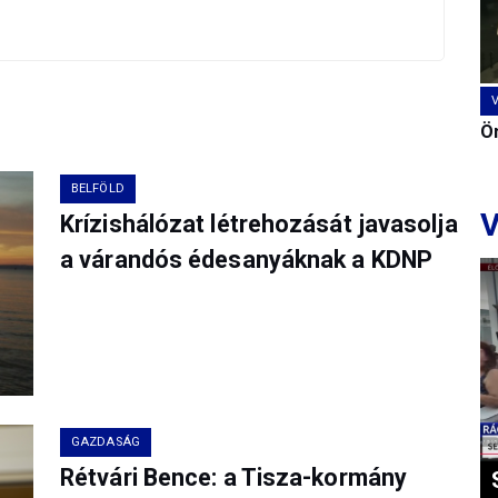
Ön
BELFÖLD
V
Krízishálózat létrehozását javasolja
a várandós édesanyáknak a KDNP
GAZDASÁG
Rétvári Bence: a Tisza-kormány