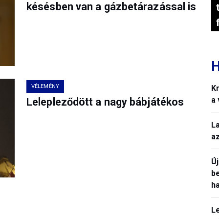
késésben van a gázbetárazással is
H
VÉLEMÉNY
Kr
a
Lelepleződött a nagy bábjátékos
L
a
Ú
b
h
L