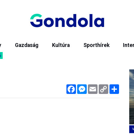
y
Gazdaság
Kultúra
Sporthírek
Inte
6
Facebook
Messenger
Email
Copy
Megos
Link