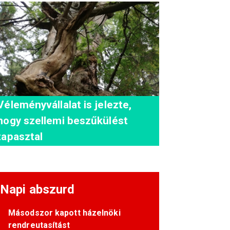
Véleményvállalat is jelezte,
hogy szellemi beszűkülést
tapasztal
Napi abszurd
Másodszor kapott házelnöki
rendreutasítást