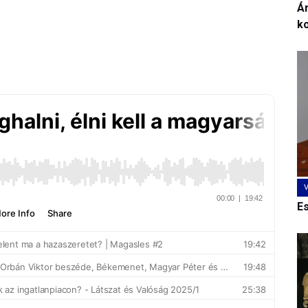
Ár
k
E