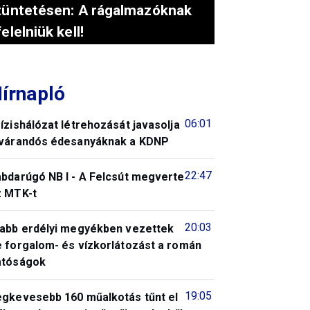
tüntetésen: A rágalmazóknak
felelniük kell!
írnapló
06:01
ízishálózat létrehozását javasolja
 várandós édesanyáknak a KDNP
22:47
abdarúgó NB I - A Felcsút megverte
z MTK-t
20:03
jabb erdélyi megyékben vezettek
e forgalom- és vízkorlátozást a román
atóságok
19:05
egkevesebb 160 műalkotás tűnt el