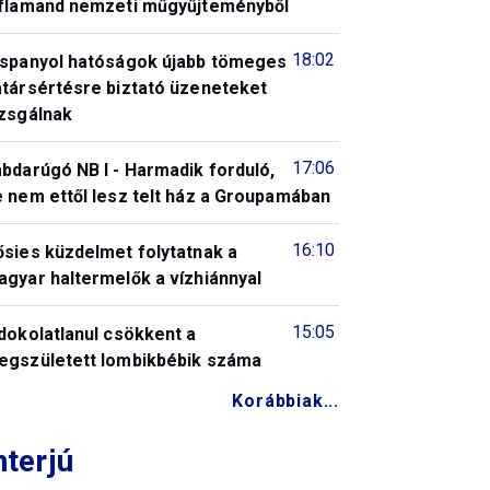
 flamand nemzeti műgyűjteményből
18:02
 spanyol hatóságok újabb tömeges
atársértésre biztató üzeneteket
izsgálnak
17:06
bdarúgó NB I - Harmadik forduló,
 nem ettől lesz telt ház a Groupamában
16:10
ősies küzdelmet folytatnak a
gyar haltermelők a vízhiánnyal
15:05
dokolatlanul csökkent a
egszületett lombikbébik száma
Korábbiak...
nterjú