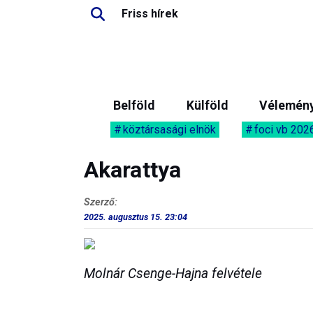
Friss hírek
Belföld
Külföld
Vélemén
köztársasági elnök
foci vb 202
Akarattya
Szerző:
2025. augusztus 15. 23:04
Molnár Csenge-Hajna felvétele