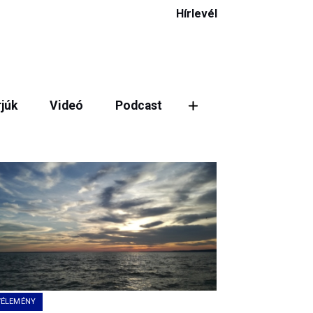
Hírlevél
rjúk
Videó
Podcast
ztás
VÉLEMÉNY