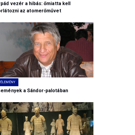
pád vezér a hibás: őmiatta kell
orlátozni az atomerőművet
VÉLEMÉNY
semények a Sándor-palotában