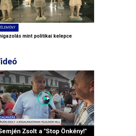
VÉLEMÉNY
igazolás mint politikai kelepce
ideó
Semjén Zsolt a "Stop Önkény!"