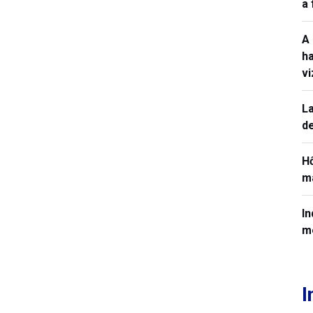
a
A
h
v
La
de
H
ma
In
m
I