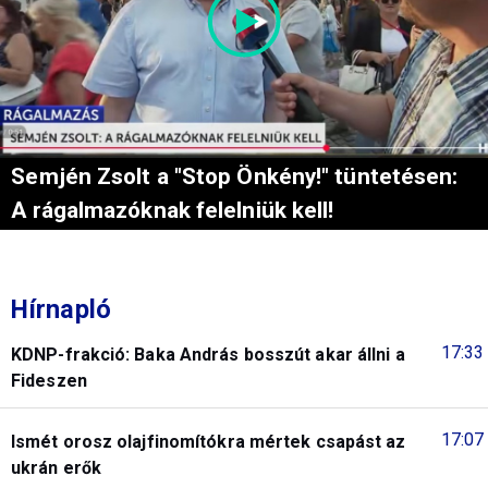
Semjén Zsolt a "Stop Önkény!" tüntetésen:
A rágalmazóknak felelniük kell!
Hírnapló
17:33
KDNP-frakció: Baka András bosszút akar állni a
Fideszen
17:07
Ismét orosz olajfinomítókra mértek csapást az
ukrán erők