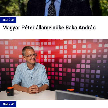
BELFÖLD
Magyar Péter államelnöke Baka András
BELFÖLD