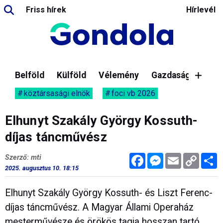
Friss hírek
Hírlevél
Belföld
Külföld
Vélemény
Gazdaság
köztársasági elnök
foci vb 2026
Elhunyt Szakály György Kossuth-
díjas táncművész
Facebook
Messenger
Email
Copy
M
Szerző: mti
Link
2025. augusztus 10. 18:15
Elhunyt Szakály György Kossuth- és Liszt Ferenc-
díjas táncművész. A Magyar Állami Operaház
mesterművésze és örökös tagja hosszan tartó