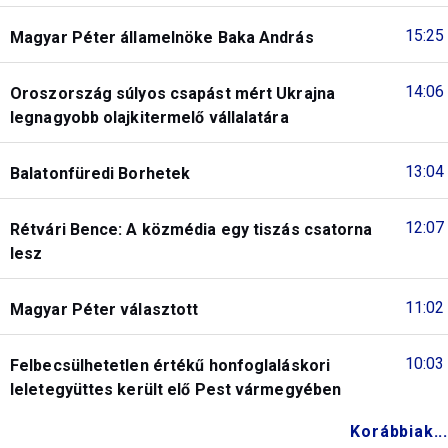
15:25
Magyar Péter államelnöke Baka András
14:06
Oroszország súlyos csapást mért Ukrajna
legnagyobb olajkitermelő vállalatára
13:04
Balatonfüredi Borhetek
12:07
Rétvári Bence: A közmédia egy tiszás csatorna
lesz
11:02
Magyar Péter választott
10:03
Felbecsülhetetlen értékű honfoglaláskori
leletegyüttes került elő Pest vármegyében
Korábbiak...