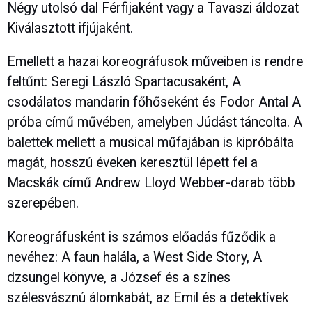
Négy utolsó dal Férfijaként vagy a Tavaszi áldozat
Kiválasztott ifjújaként.
Emellett a hazai koreográfusok műveiben is rendre
feltűnt: Seregi László Spartacusaként, A
csodálatos mandarin főhőseként és Fodor Antal A
próba című művében, amelyben Júdást táncolta. A
balettek mellett a musical műfajában is kipróbálta
magát, hosszú éveken keresztül lépett fel a
Macskák című Andrew Lloyd Webber-darab több
szerepében.
Koreográfusként is számos előadás fűződik a
nevéhez: A faun halála, a West Side Story, A
dzsungel könyve, a József és a színes
szélesvásznú álomkabát, az Emil és a detektívek