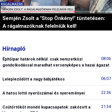
Semjén Zsolt a "Stop Önkény!" tüntetésen:
A rágalmazóknak felelniük kell!
Hírnapló
08:06
Építőipar határok nélkül: csak nemzetközi
gondolkodással maradhat versenyképes a hazai ágazat
06:07
Lelepleződött a nagy bábjátékos
22:36
A hatos lottó nyerőszámai és nyereményei
21:34
Csütörtököt mondó kupacsapatok: zakózott a