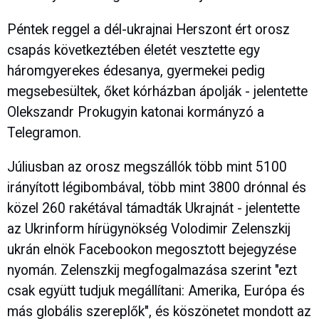
Péntek reggel a dél-ukrajnai Herszont ért orosz
csapás következtében életét vesztette egy
háromgyerekes édesanya, gyermekei pedig
megsebesültek, őket kórházban ápolják - jelentette
Olekszandr Prokugyin katonai kormányzó a
Telegramon.
Júliusban az orosz megszállók több mint 5100
irányított légibombával, több mint 3800 drónnal és
közel 260 rakétával támadták Ukrajnát - jelentette
az Ukrinform hírügynökség Volodimir Zelenszkij
ukrán elnök Facebookon megosztott bejegyzése
nyomán. Zelenszkij megfogalmazása szerint "ezt
csak együtt tudjuk megállítani: Amerika, Európa és
más globális szereplők", és köszönetet mondott az