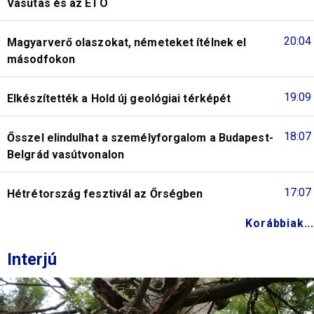
Vasutas és az ETO
20:04
Magyarverő olaszokat, németeket ítélnek el
másodfokon
19:09
Elkészítették a Hold új geológiai térképét
18:07
Ősszel elindulhat a személyforgalom a Budapest-
Belgrád vasútvonalon
17:07
Hétrétország fesztivál az Őrségben
Korábbiak...
Interjú