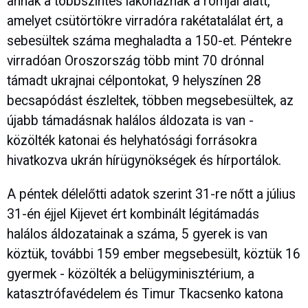
annak a többszintes lakóháznak a romjai alatt,
amelyet csütörtökre virradóra rakétatalálat ért, a
sebesültek száma meghaladta a 150-et. Péntekre
virradóan Oroszország több mint 70 drónnal
támadt ukrajnai célpontokat, 9 helyszínen 28
becsapódást észleltek, többen megsebesültek, az
újabb támadásnak halálos áldozata is van -
közölték katonai és helyhatósági forrásokra
hivatkozva ukrán hírügynökségek és hírportálok.
A péntek délelőtti adatok szerint 31-re nőtt a július
31-én éjjel Kijevet ért kombinált légitámadás
halálos áldozatainak a száma, 5 gyerek is van
köztük, további 159 ember megsebesült, köztük 16
gyermek - közölték a belügyminisztérium, a
katasztrófavédelem és Timur Tkacsenko katona