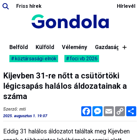
Friss hírek
Hírlevél
Belföld
Külföld
Vélemény
Gazdaság
köztársasági elnök
foci vb 2026
Kijevben 31-re nőtt a csütörtöki
légicsapás halálos áldozatainak a
száma
Facebook
Messenger
Email
Copy
M
Szerző: mti
Link
2025. augusztus 1. 19:07
Eddig 31 halálos áldozatot találtak meg Kijevben