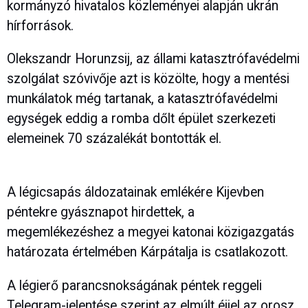
kormányzó hivatalos közleményei alapján ukrán
hírforrások.
Olekszandr Horunzsij, az állami katasztrófavédelmi
szolgálat szóvivője azt is közölte, hogy a mentési
munkálatok még tartanak, a katasztrófavédelmi
egységek eddig a romba dőlt épület szerkezeti
elemeinek 70 százalékát bontották el.
A légicsapás áldozatainak emlékére Kijevben
péntekre gyásznapot hirdettek, a
megemlékezéshez a megyei katonai közigazgatás
határozata értelmében Kárpátalja is csatlakozott.
A légierő parancsnokságának péntek reggeli
Telegram-jelentése szerint az elmúlt éjjel az orosz