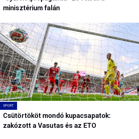
minisztérium falán
SPORT
Csütörtököt mondó kupacsapatok:
zakózott a Vasutas és az ETO