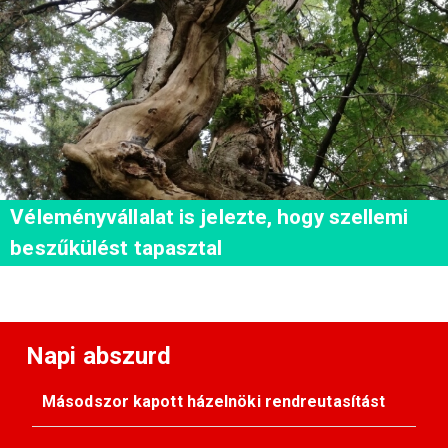
Véleményvállalat is jelezte, hogy szellemi
beszűkülést tapasztal
Napi abszurd
Másodszor kapott házelnöki rendreutasítást