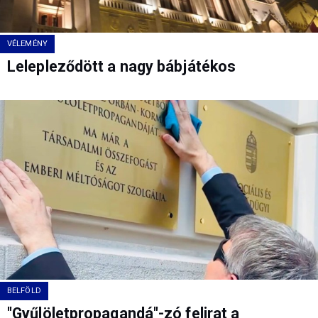
VÉLEMÉNY
Lelepleződött a nagy bábjátékos
BELFÖLD
"Gyűlöletpropagandá"-zó felirat a