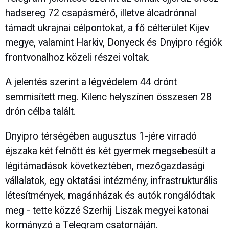
hadsereg 72 csapásmérő, illetve álcadrónnal
támadt ukrajnai célpontokat, a fő célterület Kijev
megye, valamint Harkiv, Donyeck és Dnyipro régiók
frontvonalhoz közeli részei voltak.
A jelentés szerint a légvédelem 44 drónt
semmisített meg. Kilenc helyszínen összesen 28
drón célba talált.
Dnyipro térségében augusztus 1-jére virradó
éjszaka két felnőtt és két gyermek megsebesült a
légitámadások következtében, mezőgazdasági
vállalatok, egy oktatási intézmény, infrastrukturális
létesítmények, magánházak és autók rongálódtak
meg - tette közzé Szerhij Liszak megyei katonai
kormányzó a Telegram csatornáján.