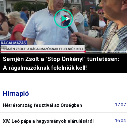
Semjén Zsolt a "Stop Önkény!" tüntetésen:
A rágalmazóknak felelniük kell!
Hírnapló
17:07
Hétrétország fesztivál az Őrségben
16:04
XIV. Leó pápa a hagyományok elárulásáról