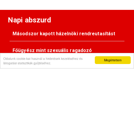
Napi abszurd
Másodszor kapott házelnöki rendreutasítást
Főügyész mint szexuális ragadozó
Oldalunk cookie-kat használ a hirdetések kezeléséhez és
Megértettem
látogatási statisztikák gyűjtéséhez.
Pimasz önkényúr
Kövessen minket:
Impresszum