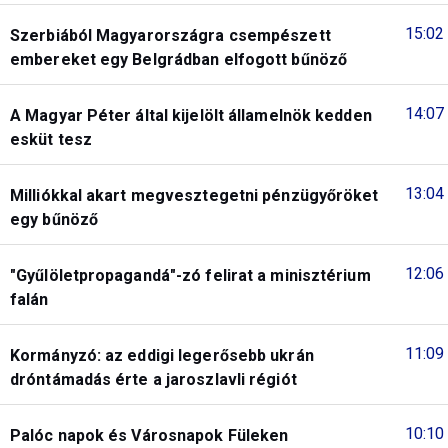
15:02
Szerbiából Magyarországra csempészett
embereket egy Belgrádban elfogott bűnöző
14:07
A Magyar Péter által kijelölt államelnök kedden
esküt tesz
13:04
Milliókkal akart megvesztegetni pénzügyőröket
egy bűnöző
12:06
"Gyűlöletpropagandá"-zó felirat a minisztérium
falán
11:09
Kormányzó: az eddigi legerősebb ukrán
dróntámadás érte a jaroszlavli régiót
10:10
Palóc napok és Városnapok Füleken