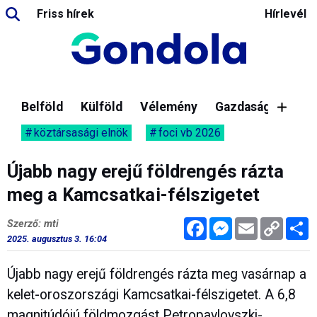
Friss hírek
Hírlevél
Belföld
Külföld
Vélemény
Gazdaság
köztársasági elnök
foci vb 2026
Újabb nagy erejű földrengés rázta
meg a Kamcsatkai-félszigetet
Facebook
Messenger
Email
Copy
M
Szerző: mti
Link
2025. augusztus 3. 16:04
Újabb nagy erejű földrengés rázta meg vasárnap a
kelet-oroszországi Kamcsatkai-félszigetet. A 6,8
magnitúdójú földmozgást Petropavlovszki-