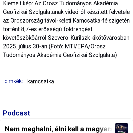
Kiemelt kép: Az Orosz Tudományos Akadémia
Geofizikai Szolgálatának videóról készített felvétele
az Oroszország távol-keleti Kamcsatka-félszigetén
történt 8,7-es erősségű földrengést
követõszökõárról Szevero-Kurilszk kikötõvárosban
2025. július 30-án (Fotó: MTI/EPA/Orosz
Tudományos Akadémia Geofizikai Szolgálata)
címkék:
kamcsatka
Podcast