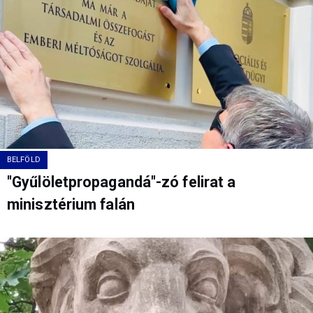
BELFÖLD
"Gyűlöletpropagandá"-zó felirat a
minisztérium falán