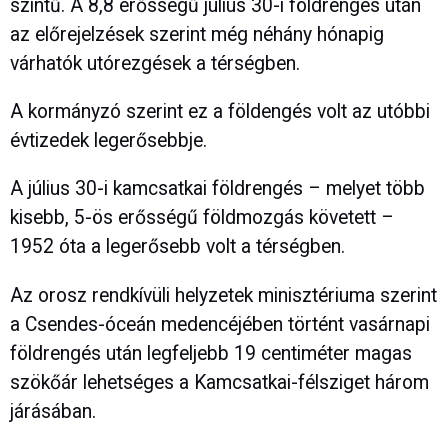
szintű. A 8,8 erősségű július 30-i földrengés után
az előrejelzések szerint még néhány hónapig
várhatók utórezgések a térségben.
A kormányzó szerint ez a földengés volt az utóbbi
évtizedek legerősebbje.
A július 30-i kamcsatkai földrengés – melyet több
kisebb, 5-ös erősségű földmozgás követett –
1952 óta a legerősebb volt a térségben.
Az orosz rendkívüli helyzetek minisztériuma szerint
a Csendes-óceán medencéjében történt vasárnapi
földrengés után legfeljebb 19 centiméter magas
szökőár lehetséges a Kamcsatkai-félsziget három
járásában.