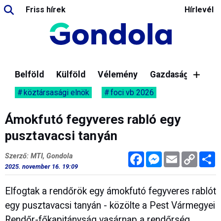
Friss hírek
Hírlevél
Belföld
Külföld
Vélemény
Gazdaság
köztársasági elnök
foci vb 2026
Ámokfutó fegyveres rabló egy
pusztavacsi tanyán
Facebook
Messenger
Email
Copy
M
Szerző: MTI, Gondola
Link
2025. november 16. 19:09
Elfogtak a rendőrök egy ámokfutó fegyveres rablót
egy pusztavacsi tanyán - közölte a Pest Vármegyei
Rendőr-főkapitányság vasárnap a rendőrség