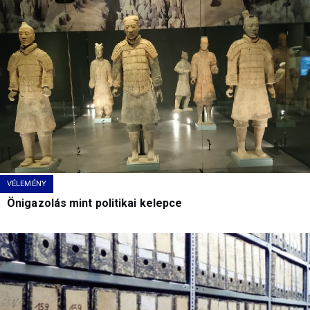
VÉLEMÉNY
Önigazolás mint politikai kelepce