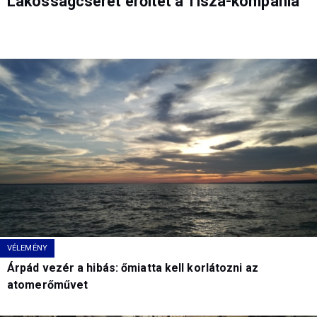
Lakosságcserét erőltet a Tisza-kompánia
VÉLEMÉNY
Árpád vezér a hibás: őmiatta kell korlátozni az
atomerőművet