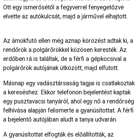
Ott egy ismerősétől a fegyverrel fenyegetőzve
elvette az autókulcsát, majd a járművel elhajtott.
Az ámokfutó ellen még aznap körözést adtak ki, a
rendőrök a polgárőrökkel közösen keresték. Az
erdőben rá is találtak, de a férfi a gépkocsival a
polgárőrök autójának ütközött, majd elfutott.
Másnap egy vadásztársaság tagjai is csatlakoztak
a kereséshez. Ekkor telefonon bejelentést kaptak
egy pusztavacsi tanyáról, ahol egy nő a rendőrség
felhívása alapján felismerte a gyanúsítottat. A férfi
a bejelentő autójában aludt a tanya udvarán.
A gyanúsítottat elfogták és előállították, az