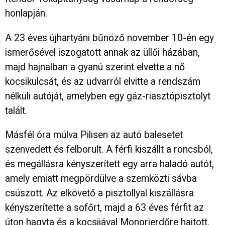
honlapján.
A 23 éves újhartyáni bűnöző november 10-én egy
ismerősével iszogatott annak az üllői házában,
majd hajnalban a gyanú szerint elvette a nő
kocsikulcsát, és az udvarról elvitte a rendszám
nélküli autóját, amelyben egy gáz-riasztópisztolyt
talált.
Másfél óra múlva Pilisen az autó balesetet
szenvedett és felborult. A férfi kiszállt a roncsból,
és megállásra kényszerített egy arra haladó autót,
amely emiatt megpördülve a szemközti sávba
csúszott. Az elkövető a pisztollyal kiszállásra
kényszerítette a sofőrt, majd a 63 éves férfit az
úton hagyta és a kocsijával Monorierdőre hajtott.