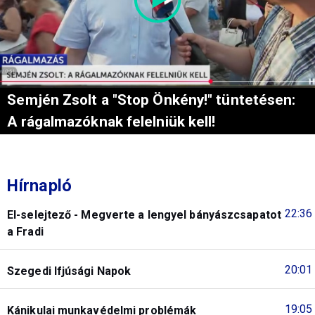
Semjén Zsolt a "Stop Önkény!" tüntetésen:
A rágalmazóknak felelniük kell!
Hírnapló
22:36
El-selejtező - Megverte a lengyel bányászcsapatot
a Fradi
20:01
Szegedi Ifjúsági Napok
19:05
Kánikulai munkavédelmi problémák