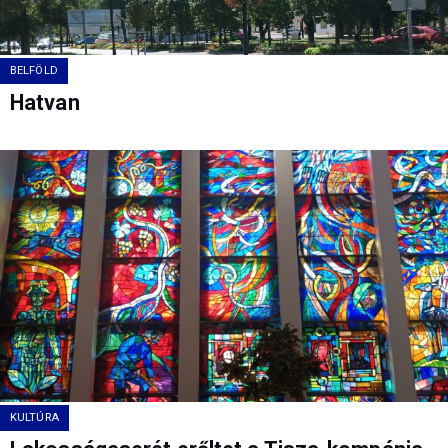
BELFÖLD
Hatvan
KULTÚRA