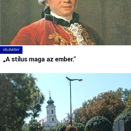
VÉLEMÉNY
„A stílus maga az ember.”