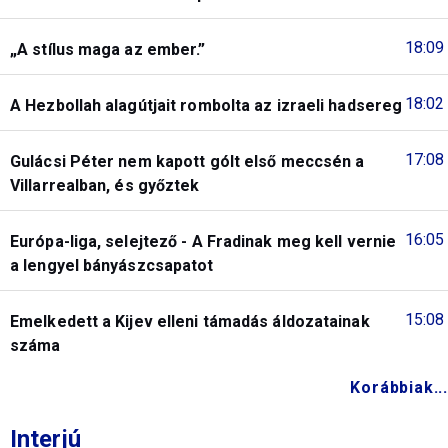
18:09
„A stílus maga az ember.”
18:02
A Hezbollah alagútjait rombolta az izraeli hadsereg
17:08
Gulácsi Péter nem kapott gólt első meccsén a
Villarrealban, és győztek
16:05
Európa-liga, selejtező - A Fradinak meg kell vernie
a lengyel bányászcsapatot
15:08
Emelkedett a Kijev elleni támadás áldozatainak
száma
Korábbiak...
Interjú