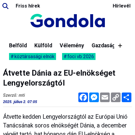
Friss hírek
Hírlevél
Belföld
Külföld
Vélemény
Gazdaság
köztársasági elnök
foci vb 2026
Átvette Dánia az EU-elnökséget
Lengyelországtól
Facebook
Messenger
Email
Copy
M
Szerző: mti
Link
2025. július 2. 07:05
Átvette kedden Lengyelországtól az Európai Unió
Tanácsának soros elnökségét Dánia, a december
végéit tartó, hat hónapos dán EU-elnökség a