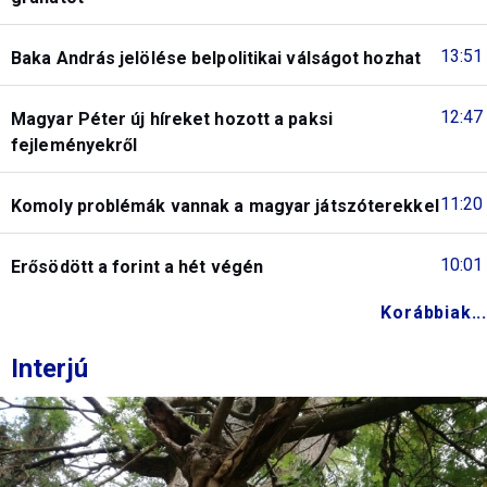
13:51
Baka András jelölése belpolitikai válságot hozhat
12:47
Magyar Péter új híreket hozott a paksi
fejleményekről
11:20
Komoly problémák vannak a magyar játszóterekkel
10:01
Erősödött a forint a hét végén
Korábbiak...
Interjú