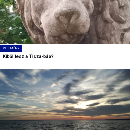
VÉLEMÉNY
Kiből lesz a Tisza-báb?