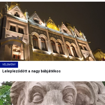
VÉLEMÉNY
Lelepleződött a nagy bábjátékos