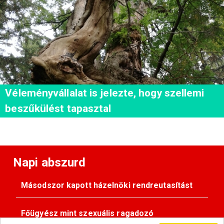
Véleményvállalat is jelezte, hogy szellemi
beszűkülést tapasztal
Napi abszurd
Másodszor kapott házelnöki rendreutasítást
Főügyész mint szexuális ragadozó