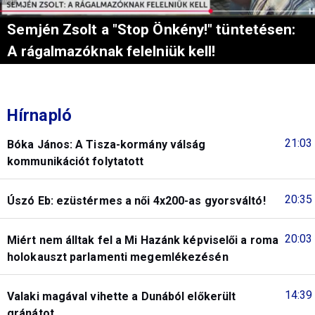
Semjén Zsolt a "Stop Önkény!" tüntetésen:
A rágalmazóknak felelniük kell!
Hírnapló
21:03
Bóka János: A Tisza-kormány válság
kommunikációt folytatott
20:35
Úszó Eb: ezüstérmes a női 4x200-as gyorsváltó!
20:03
Miért nem álltak fel a Mi Hazánk képviselői a roma
holokauszt parlamenti megemlékezésén
14:39
Valaki magával vihette a Dunából előkerült
gránátot