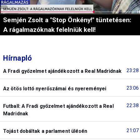
Semjén Zsolt a "Stop Önkény!" tüntetésen:
A rágalmazóknak felelniük kell!
Hírnapló
23:28
A Fradi győzelmet ajándékozott a Real Madridnak
23:06
Az ötös lottó nyerőszámai és nyereményei
22:38
Futball: A Fradi győzelmet ajándékozott a Real
Madridnak
21:07
Tojást dobáltak a parlament ülésén