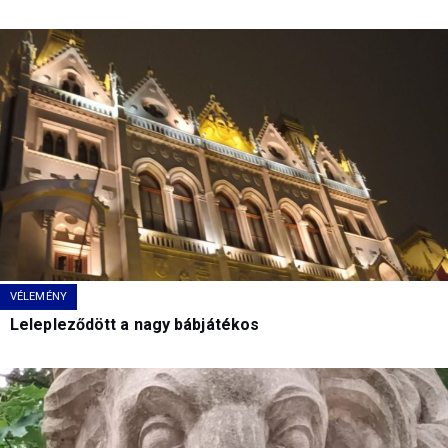
VÉLEMÉNY
Lelepleződött a nagy bábjátékos