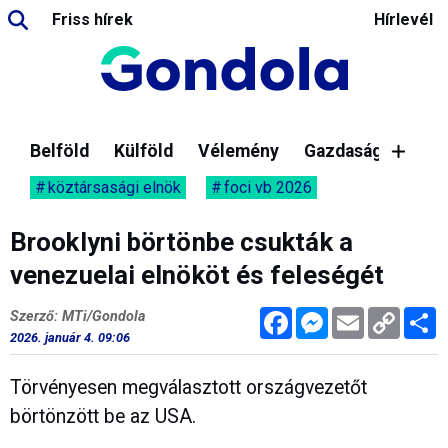
Friss hírek
Hírlevél
Belföld
Külföld
Vélemény
Gazdaság
köztársasági elnök
foci vb 2026
Brooklyni börtönbe csukták a
venezuelai elnököt és feleségét
Facebook
Messenger
Email
Copy
M
Szerző: MTi/Gondola
Link
2026. január 4. 09:06
Törvényesen megválasztott országvezetőt
börtönzött be az USA.