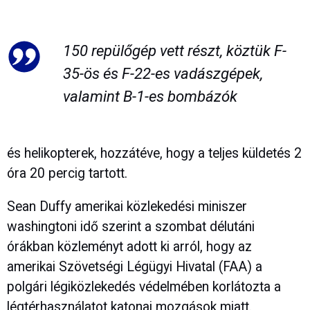
150 repülőgép vett részt, köztük F-
35-ös és F-22-es vadászgépek,
valamint B-1-es bombázók
és helikopterek, hozzátéve, hogy a teljes küldetés 2
óra 20 percig tartott.
Sean Duffy amerikai közlekedési miniszer
washingtoni idő szerint a szombat délutáni
órákban közleményt adott ki arról, hogy az
amerikai Szövetségi Légügyi Hivatal (FAA) a
polgári légiközlekedés védelmében korlátozta a
légtérhasználatot katonai mozgások miatt.