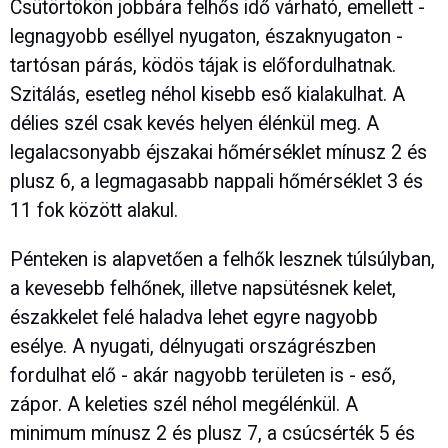
Csütörtökön jobbára felhős idő várható, emellett -
legnagyobb eséllyel nyugaton, északnyugaton -
tartósan párás, ködös tájak is előfordulhatnak.
Szitálás, esetleg néhol kisebb eső kialakulhat. A
délies szél csak kevés helyen élénkül meg. A
legalacsonyabb éjszakai hőmérséklet mínusz 2 és
plusz 6, a legmagasabb nappali hőmérséklet 3 és
11 fok között alakul.
Pénteken is alapvetően a felhők lesznek túlsúlyban,
a kevesebb felhőnek, illetve napsütésnek kelet,
északkelet felé haladva lehet egyre nagyobb
esélye. A nyugati, délnyugati országrészben
fordulhat elő - akár nagyobb területen is - eső,
zápor. A keleties szél néhol megélénkül. A
minimum mínusz 2 és plusz 7, a csúcsérték 5 és