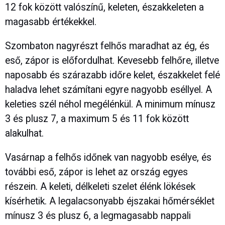
12 fok között valószínű, keleten, északkeleten a
magasabb értékekkel.
Szombaton nagyrészt felhős maradhat az ég, és
eső, zápor is előfordulhat. Kevesebb felhőre, illetve
naposabb és szárazabb időre kelet, északkelet felé
haladva lehet számítani egyre nagyobb eséllyel. A
keleties szél néhol megélénkül. A minimum mínusz
3 és plusz 7, a maximum 5 és 11 fok között
alakulhat.
Vasárnap a felhős időnek van nagyobb esélye, és
további eső, zápor is lehet az ország egyes
részein. A keleti, délkeleti szelet élénk lökések
kísérhetik. A legalacsonyabb éjszakai hőmérséklet
mínusz 3 és plusz 6, a legmagasabb nappali