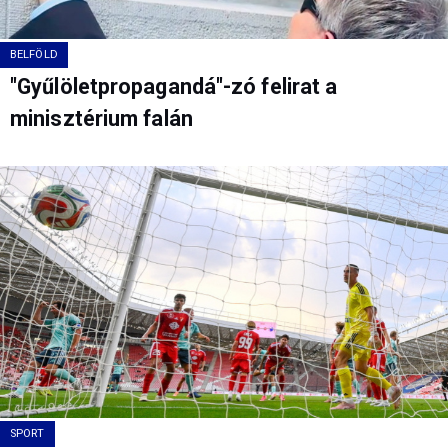
BELFÖLD
"Gyűlöletpropagandá"-zó felirat a
minisztérium falán
SPORT