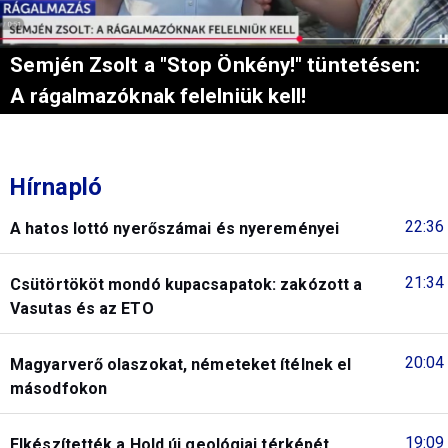
Semjén Zsolt a "Stop Önkény!" tüntetésen:
A rágalmazóknak felelniük kell!
Hírnapló
22:36
A hatos lottó nyerőszámai és nyereményei
21:34
Csütörtököt mondó kupacsapatok: zakózott a
Vasutas és az ETO
20:04
Magyarverő olaszokat, németeket ítélnek el
másodfokon
19:09
Elkészítették a Hold új geológiai térképét