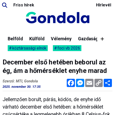
Friss hírek
Hírlevél
Belföld
Külföld
Vélemény
Gazdaság
köztársasági elnök
foci vb 2026
December első hetében beborul az
ég, ám a hőmérséklet enyhe marad
Facebook
Messenger
Email
Copy
M
Szerző: MTI, Gondola
Link
2025. november 30. 17:35
Jellemzően borult, párás, ködös, de enyhe idő
várható december első hetében: a hőmérséklet
csúcsértéke a legmelegebb órákban 8 Celsius-fok