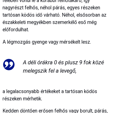
felében vonul le a korábbi felhőtakaró, így
nagyrészt felhős, néhol párás, egyes részeken
tartósan ködös idő várható. Néhol, elsősorban az
északkeleti megyékben szemerkélő eső még
előfordulhat.
A légmozgás gyenge vagy mérsékelt lesz.
A déli órákra 0 és plusz 9 fok közé
melegszik fel a levegő,
a legalacsonyabb értékeket a tartósan ködös
részeken mérhetik.
Kedden döntően erősen felhős vagy borult, párás,