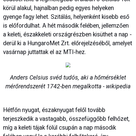
körül alakul, hajnalban pedig egyes helyeken
gyenge fagy lehet. Szitálás, helyenként kisebb eső
is előfordulhat. A hét második felében, jellemzően
a keleti, északkeleti országrészben kisüthet a nap -
derül ki a HungaroMet Zrt. előrejelzéséből, amelyet
vasárnap juttattak el az MTI-hez.
Anders Celsius svéd tudós, aki a hőmérséklet
mérőrendszerét 1742-ben megalkotta - wikipedia
Hétfőn nyugat, északnyugat felől tovább
terjeszkedik a vastagabb, összefüggőbb felhőzet,
míg a keleti tájak fölül csupán a nap második