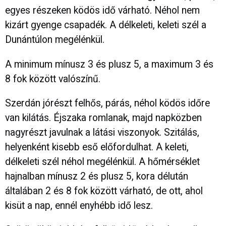
egyes részeken ködös idő várható. Néhol nem
kizárt gyenge csapadék. A délkeleti, keleti szél a
Dunántúlon megélénkül.
A minimum mínusz 3 és plusz 5, a maximum 3 és
8 fok között valószínű.
Szerdán jórészt felhős, párás, néhol ködös időre
van kilátás. Éjszaka romlanak, majd napközben
nagyrészt javulnak a látási viszonyok. Szitálás,
helyenként kisebb eső előfordulhat. A keleti,
délkeleti szél néhol megélénkül. A hőmérséklet
hajnalban mínusz 2 és plusz 5, kora délután
általában 2 és 8 fok között várható, de ott, ahol
kisüt a nap, ennél enyhébb idő lesz.