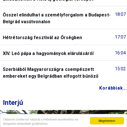
18:07
Ősszel elindulhat a személyforgalom a Budapest-
Belgrád vasútvonalon
17:07
Hétrétország fesztivál az Őrségben
16:04
XIV. Leó pápa a hagyományok elárulásáról
15:02
Szerbiából Magyarországra csempészett
embereket egy Belgrádban elfogott bűnöző
Korábbiak...
Interjú
Oldalunk cookie-kat használ a hirdetések kezeléséhez és
Megértettem
látogatási statisztikák gyűjtéséhez.