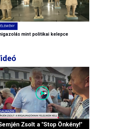
VÉLEMÉNY
igazolás mint politikai kelepce
ideó
Semjén Zsolt a "Stop Önkény!"