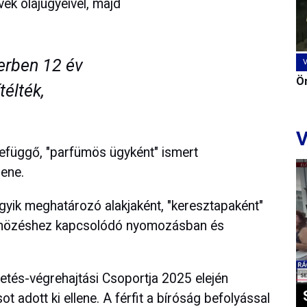
ek olajügyeivel, majd
erben 12 év
Ön
élték,
V
függő, "parfümös ügyként" ismert
lene.
gyik meghatározó alakjaként, "keresztapaként"
bűnözéshez kapcsolódó nyomozásban és
tés-végrehajtási Csoportja 2025 elején
 adott ki ellene. A férfit a bíróság befolyással