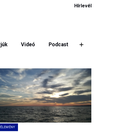
Hírlevél
rjúk
Videó
Podcast
ztás
VÉLEMÉNY