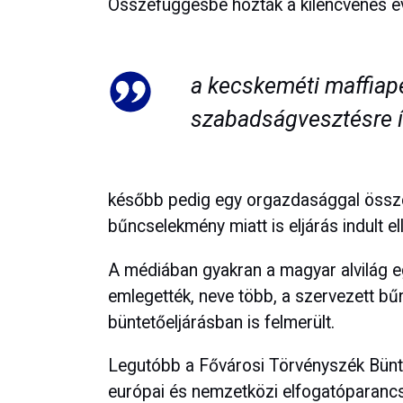
Összefüggésbe hozták a kilencvenes év
a kecskeméti maffiap
szabadságvesztésre ít
később pedig egy orgazdasággal össze
bűncselekmény miatt is eljárás indult el
A médiában gyakran a magyar alvilág e
emlegették, neve több, a szervezett 
büntetőeljárásban is felmerült.
Legutóbb a Fővárosi Törvényszék Bünte
európai és nemzetközi elfogatóparancsot