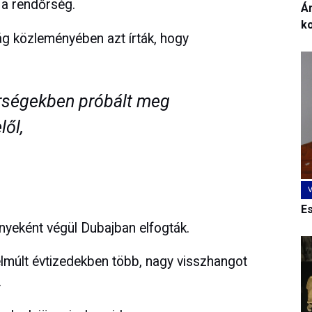
 a rendőrség.
Ár
k
g közleményében azt írták, hogy
írségekben próbált meg
lől,
E
eként végül Dubajban elfogták.
elmúlt évtizedekben több, nagy visszhangot
.