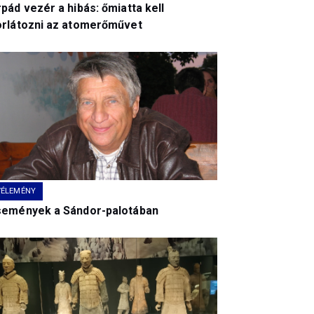
pád vezér a hibás: őmiatta kell
orlátozni az atomerőművet
VÉLEMÉNY
semények a Sándor-palotában