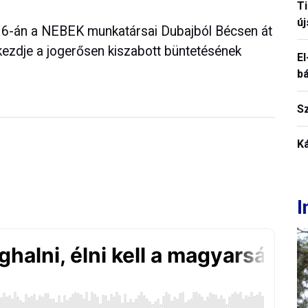
T
új
nius 6-án a NEBEK munkatársai Dubajból Bécsen át
ezdje a jogerősen kiszabott büntetésének
El
b
S
K
I