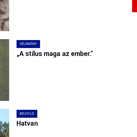
VÉLEMÉNY
„A stílus maga az ember.”
BELFÖLD
Hatvan