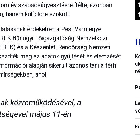
rom év szabadságvesztésre ítélte, azonban
g, hanem külföldre szökött.
kutatásának érdekében a Pest Vármegyei
ORFK Bűnügyi Főigazgatóság Nemzetközi
H
EBEK) és a Készenléti Rendőrség Nemzeti
ezdték meg az adatok gyűjtését és elemzését.
K
uk
rmációi alapján sikerült azonosítani a férfi
ré
Emírségekben, ahol
P
nak közreműködésével, a
La
vé
ítségével május 11-én
Ki