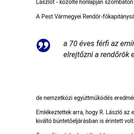
Lászlót - közölte honlapján szombaton
A Pest Vármegyei Rendőr-főkapitánysá
a 70 éves férfi az em
elrejtőzni a rendőrök e
de nemzetközi együttműködés eredmény
Emlékeztettek arra, hogy R. László az 
kiváltó büntetőeljárásban is érintett volt