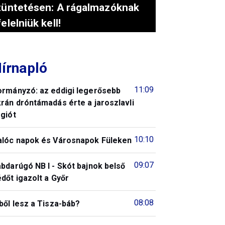
tüntetésen: A rágalmazóknak
felelniük kell!
írnapló
11:09
ormányzó: az eddigi legerősebb
rán dróntámadás érte a jaroszlavli
giót
10:10
alóc napok és Városnapok Füleken
09:07
bdarúgó NB I - Skót bajnok belső
dőt igazolt a Győr
08:08
ből lesz a Tisza-báb?