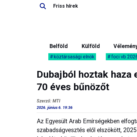
Friss hírek
Belföld
Külföld
Vélemén
köztársasági elnök
foci vb 202
Dubajból hoztak haza e
70 éves bűnözőt
Szerző: MTI
2026. június 6. 19:36
Az Egyesült Arab Emírségekben elfogták
szabadságvesztés elől elszökött, 2025-