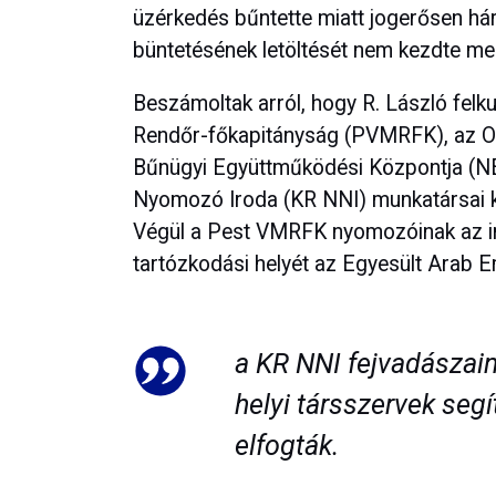
üzérkedés bűntette miatt jogerősen há
büntetésének letöltését nem kezdte me
Beszámoltak arról, hogy R. László fel
Rendőr-főkapitányság (PVMRFK), az 
Bűnügyi Együttműködési Központja (N
Nyomozó Iroda (KR NNI) munkatársai k
Végül a Pest VMRFK nyomozóinak az info
tartózkodási helyét az Egyesült Arab 
a KR NNI fejvadászai
helyi társszervek seg
elfogták.