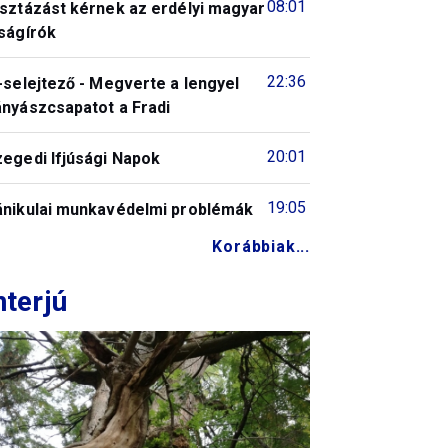
08:01
isztázást kérnek az erdélyi magyar
ságírók
22:36
-selejtező - Megverte a lengyel
ányászcsapatot a Fradi
20:01
zegedi Ifjúsági Napok
19:05
ánikulai munkavédelmi problémák
Korábbiak...
nterjú