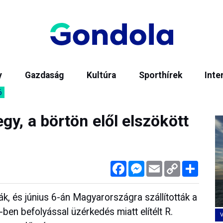
y
Gazdaság
Kultúra
Sporthírek
Inte
6
gy, a börtön elől elszökött
Facebook
Messenger
Email
Copy
Megos
Link
, és június 6-án Magyarországra szállították a
ben befolyással üzérkedés miatt elítélt R.