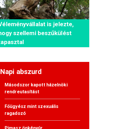
Véleményvállalat is jelezte,
hogy szellemi beszűkülést
tapasztal
Napi abszurd
Másodszor kapott házelnöki
rendreutasítást
Főügyész mint szexuális
ragadozó
Pimasz önkényúr