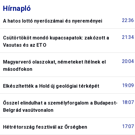
Hírnapló
22:36
A hatos lottó nyerőszámai és nyereményei
21:34
Csütörtököt mondó kupacsapatok: zakózott a
Vasutas és az ETO
20:04
Magyarverő olaszokat, németeket ítélnek el
másodfokon
19:09
Elkészítették a Hold új geológiai térképét
18:07
Ősszel elindulhat a személyforgalom a Budapest-
Belgrád vasútvonalon
17:07
Hétrétország fesztivál az Őrségben