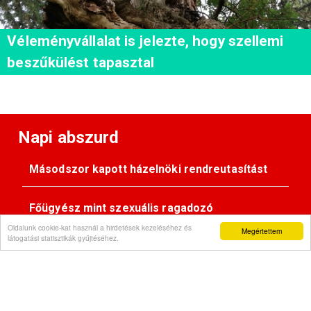
Véleményvállalat is jelezte, hogy szellemi
beszűkülést tapasztal
Napi abszurd
Másodszor kapott házelnöki rendreutasítást
Főügyész mint szexuális ragadozó
Oldalunk cookie-kat használ a hirdetések kezeléséhez és
Megértettem
látogatási statisztikák gyűjtéséhez.
Pimasz önkényúr