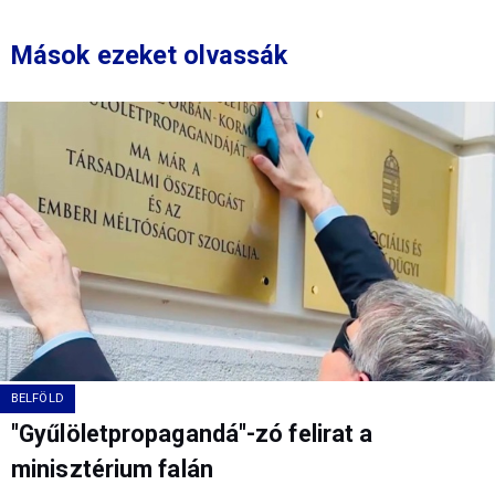
Mások ezeket olvassák
BELFÖLD
"Gyűlöletpropagandá"-zó felirat a
minisztérium falán