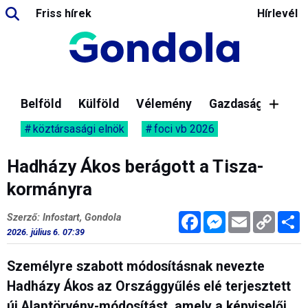
Friss hírek
Hírlevél
Belföld
Külföld
Vélemény
Gazdaság
köztársasági elnök
foci vb 2026
Hadházy Ákos berágott a Tisza-
kormányra
Facebook
Messenger
Email
Copy
M
Szerző: Infostart, Gondola
Link
2026. július 6. 07:39
Személyre szabott módosításnak nevezte
Hadházy Ákos az Országgyűlés elé terjesztett
új Alaptörvény-módosítást, amely a képviselői