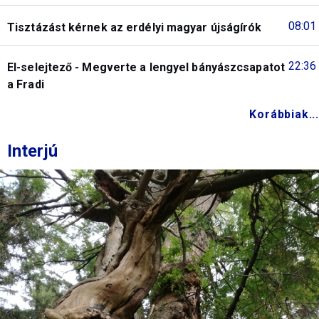
08:01
Tisztázást kérnek az erdélyi magyar újságírók
22:36
El-selejtező - Megverte a lengyel bányászcsapatot
a Fradi
Korábbiak...
Interjú