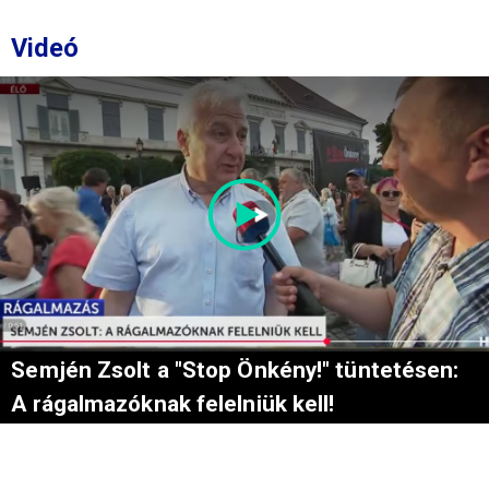
Videó
Semjén Zsolt a "Stop Önkény!" tüntetésen:
A rágalmazóknak felelniük kell!