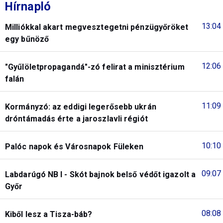
Hírnapló
13:04
Milliókkal akart megvesztegetni pénzügyőröket
egy bűnöző
12:06
"Gyűlöletpropagandá"-zó felirat a minisztérium
falán
11:09
Kormányzó: az eddigi legerősebb ukrán
dróntámadás érte a jaroszlavli régiót
10:10
Palóc napok és Városnapok Füleken
09:07
Labdarúgó NB I - Skót bajnok belső védőt igazolt a
Győr
08:08
Kiből lesz a Tisza-báb?