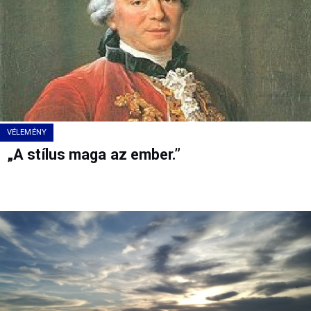
VÉLEMÉNY
„A stílus maga az ember.”