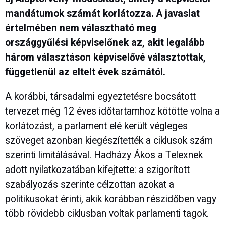
mandátumok számát korlátozza. A javaslat
értelmében nem választható meg
országgyűlési képviselőnek az, akit legalább
három választáson képviselővé választottak,
függetlenül az eltelt évek számától.
A korábbi, társadalmi egyeztetésre bocsátott
tervezet még 12 éves időtartamhoz kötötte volna a
korlátozást, a parlament elé került végleges
szöveget azonban kiegészítették a ciklusok szám
szerinti limitálásával. Hadházy Ákos a Telexnek
adott nyilatkozatában kifejtette: a szigorított
szabályozás szerinte célzottan azokat a
politikusokat érinti, akik korábban részidőben vagy
több rövidebb ciklusban voltak parlamenti tagok.