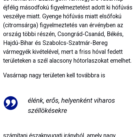
éjfélig másodfokú figyelmeztetést adott ki hófúvás
veszélye miatt. Gyenge hófúvás miatt elsőfokú
(citromsárga) figyelmeztetés van érvényben az
ország többi részén, Csongrád-Csanád, Békés,
Hajdú-Bihar és Szabolcs-Szatmár-Bereg
vármegyék kivételével, mert a friss hóval fedett
területeken a szél alacsony hótorlaszokat emelhet.
Vasárnap nagy területen kell továbbra is
élénk, erős, helyenként viharos
széllökésekre
számítani északnyugati irányból, amely nagy