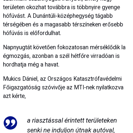
területen okozhat továbbra is többnyire gyenge
hófúvást. A Dunántúli-középhegység tágabb
térségében és a magasabb térszíneken erősebb
hófúvás is előfordulhat.
Napnyugtát követően fokozatosan mérséklődik la
égmozgás, azonban a szél hétfőre virradóan is
hordhatja még a havat.
Mukics Dániel, az Országos Katasztrófavédelmi
Főigazgatóság szóvivője az MTI-nek nyilatkozva
azt kérte,
a riasztással érintett területeken
senki ne induljon útnak autóval,