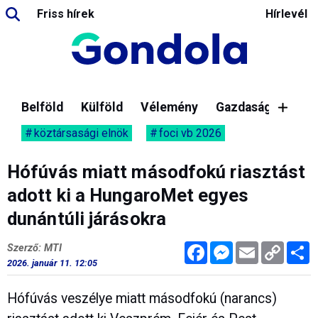
Friss hírek
Hírlevél
Belföld
Külföld
Vélemény
Gazdaság
köztársasági elnök
foci vb 2026
Hófúvás miatt másodfokú riasztást
adott ki a HungaroMet egyes
dunántúli járásokra
Facebook
Messenger
Email
Copy
M
Szerző: MTI
Link
2026. január 11. 12:05
Hófúvás veszélye miatt másodfokú (narancs)