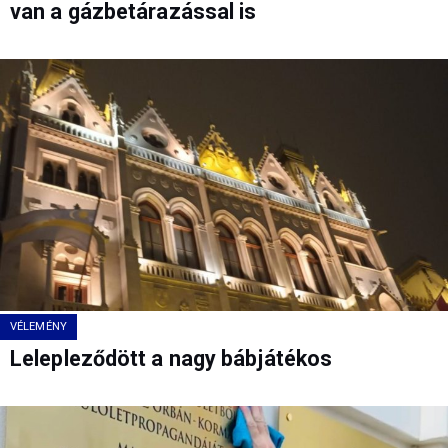
van a gázbetárazással is
VÉLEMÉNY
Lelepleződött a nagy bábjátékos