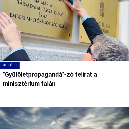
BELFÖLD
"Gyűlöletpropagandá"-zó felirat a
minisztérium falán