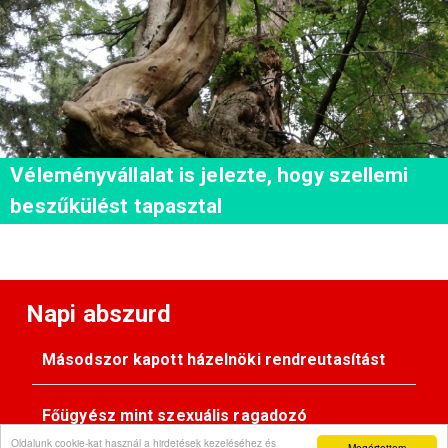
Véleményvállalat is jelezte, hogy szellemi
beszűkülést tapasztal
Napi abszurd
Másodszor kapott házelnöki rendreutasítást
Főügyész mint szexuális ragadozó
Oldalunk cookie-kat használ a hirdetések kezeléséhez és
Megértettem