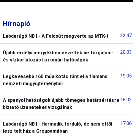
Hírnapló
22:47
Labdarúgó NB I - A Felcsút megverte az MTK-t
20:03
Újabb erdélyi megyékben vezettek be forgalom-
és vízkorlátozást a román hatóságok
19:05
Legkevesebb 160 műalkotás tűnt el a flamand
nemzeti műgyűjteményből
18:02
A spanyol hatóságok újabb tömeges határsértésre
biztató üzeneteket vizsgálnak
17:06
Labdarúgó NB I - Harmadik forduló, de nem ettől
lesz telt ház a Groupamában