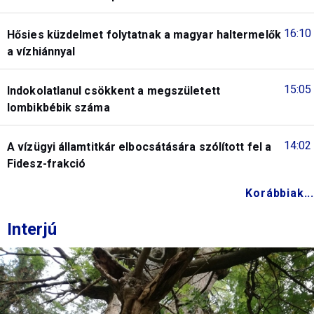
16:10
Hősies küzdelmet folytatnak a magyar haltermelők
a vízhiánnyal
15:05
Indokolatlanul csökkent a megszületett
lombikbébik száma
14:02
A vízügyi államtitkár elbocsátására szólított fel a
Fidesz-frakció
Korábbiak...
Interjú