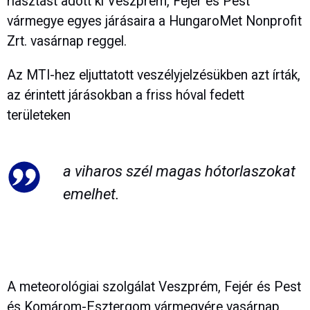
riasztást adott ki Veszprém, Fejér és Pest
vármegye egyes járásaira a HungaroMet Nonprofit
Zrt. vasárnap reggel.
Az MTI-hez eljuttatott veszélyjelzésükben azt írták,
az érintett járásokban a friss hóval fedett
területeken
a viharos szél magas hótorlaszokat
emelhet.
A meteorológiai szolgálat Veszprém, Fejér és Pest
és Komárom-Esztergom vármegyére vasárnap