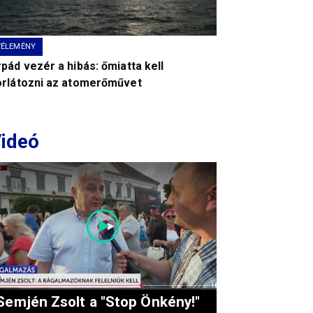
VÉLEMÉNY
pád vezér a hibás: őmiatta kell
orlátozni az atomerőművet
ideó
Semjén Zsolt a "Stop Önkény!"