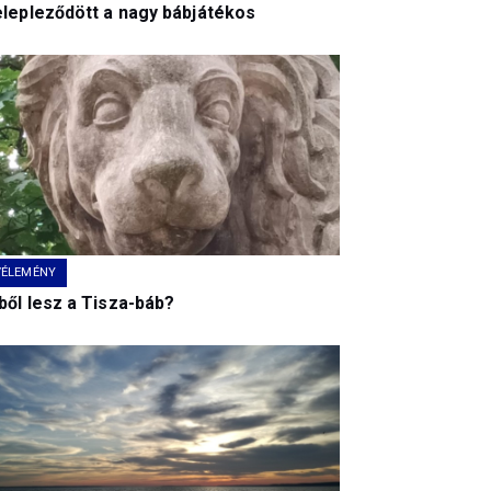
elepleződött a nagy bábjátékos
VÉLEMÉNY
ből lesz a Tisza-báb?