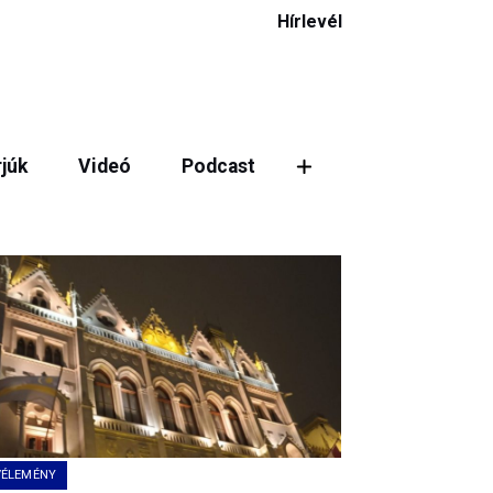
Hírlevél
rjúk
Videó
Podcast
ztás
VÉLEMÉNY