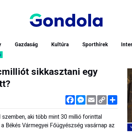
y
Gazdaság
Kultúra
Sporthírek
Inte
6
milliót sikkasztani egy
tt?
Facebook
Messenger
Email
Copy
Megos
Link
szemben, aki több mint 30 millió forinttal
te a Békés Vármegyei Főügyészség vasárnap az