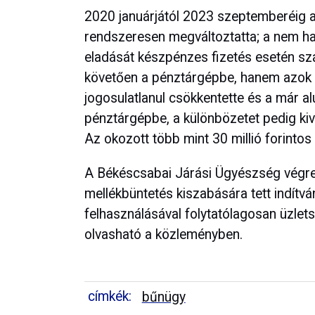
2020 januárjától 2023 szeptemberéig az
rendszeresen megváltoztatta; a nem ha
eladását készpénzes fizetés esetén sz
követően a pénztárgépbe, hanem azok á
jogosulatlanul csökkentette és a már alu
pénztárgépbe, a különbözetet pedig kiv
Az okozott több mint 30 millió forintos 
A Békéscsabai Járási Ügyészség végreh
mellékbüntetés kiszabására tett indítvá
felhasználásával folytatólagosan üzlets
olvasható a közleményben.
címkék:
bűnügy