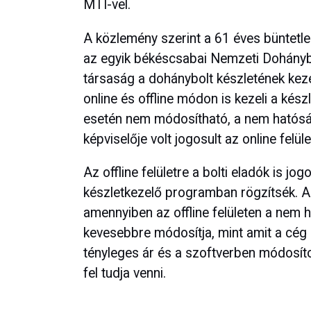
MTI-vel.
A közlemény szerint a 61 éves büntetl
az egyik békéscsabai Nemzeti Dohánybo
társaság a dohánybolt készletének keze
online és offline módon is kezeli a kés
esetén nem módosítható, a nem hatósá
képviselője volt jogosult az online felü
Az offline felületre a bolti eladók is jo
készletkezelő programban rögzítsék. A
amennyiben az offline felületen a nem h
kevesebbre módosítja, mint amit a cég k
tényleges ár és a szoftverben módosít
fel tudja venni.