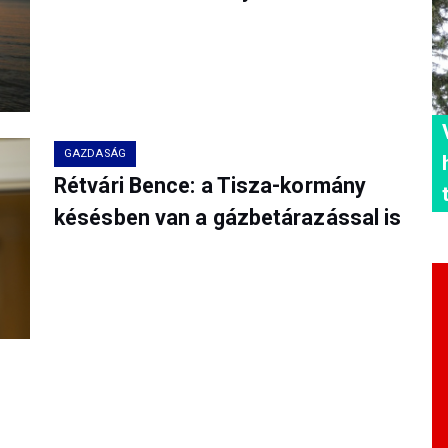
GAZDASÁG
Rétvári Bence: a Tisza-kormány
késésben van a gázbetárazással is