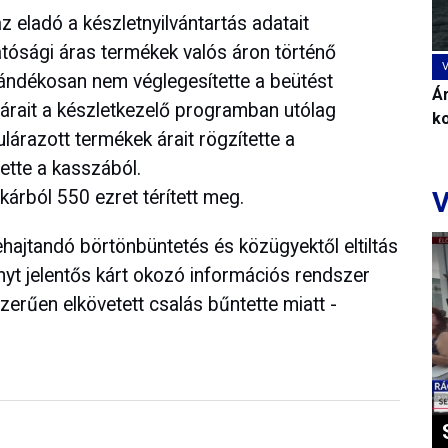
 eladó a készletnyilvántartás adatait
tósági áras termékek valós áron történő
ándékosan nem véglegesítette a beütést
Ár
rait a készletkezelő programban utólag
k
lárazott termékek árait rögzítette a
ette a kasszából.
V
kárból 550 ezret térített meg.
ajtandó börtönbüntetés és közügyektől eltiltás
nyt jelentős kárt okozó információs rendszer
zerűen elkövetett csalás bűntette miatt -