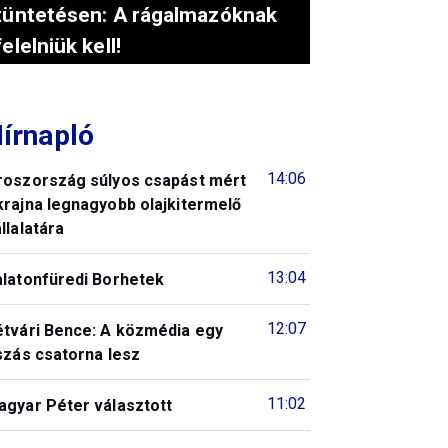
tüntetésen: A rágalmazóknak
felelniük kell!
írnapló
14:06
roszország súlyos csapást mért
krajna legnagyobb olajkitermelő
llalatára
13:04
alatonfüredi Borhetek
12:07
étvári Bence: A közmédia egy
szás csatorna lesz
11:02
agyar Péter választott