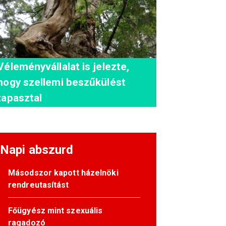
Véleményvállalat is jelezte,
hogy szellemi beszűkülést
tapasztal
Napi abszurd
Másodszor kapott házelnöki
rendreutasítást
Főügyész mint szexuális
ragadozó