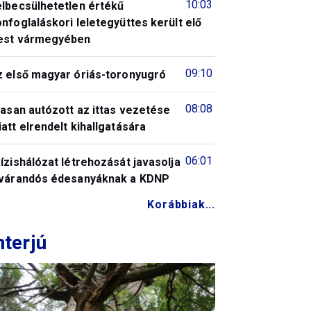
10:03
elbecsülhetetlen értékű
nfoglaláskori leletegyüttes került elő
est vármegyében
09:10
z első magyar óriás-toronyugró
08:08
tasan autózott az ittas vezetése
att elrendelt kihallgatására
06:01
ízishálózat létrehozását javasolja
 várandós édesanyáknak a KDNP
Korábbiak...
nterjú