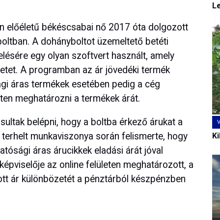
L
en előéletű békéscsabai nő 2017 óta dolgozott
ltban. A dohányboltot üzemeltető betéti
lésére egy olyan szoftvert használt, amely
zletet. A programban az ár jövedéki termék
gi áras termékek esetében pedig a cég
leten meghatározni a termékek árát.
gosultak belépni, hogy a boltba érkező árukat a
 terhelt munkaviszonya során felismerte, hogy
Ki
atósági áras árucikkek eladási árát jóval
épviselője az online felületen meghatározott, a
ott ár különbözetét a pénztárból készpénzben