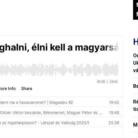
H
O
U
vá
B
R
ti
M