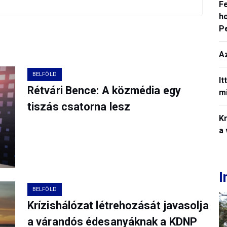
F
ho
P
A
BELFÖLD
It
Rétvári Bence: A közmédia egy
mi
tiszás csatorna lesz
Kr
a
I
BELFÖLD
Krízishálózat létrehozását javasolja
a várandós édesanyáknak a KDNP