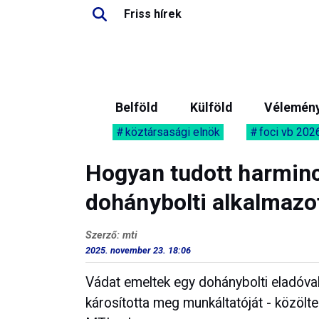
Friss hírek
Belföld
Külföld
Vélemén
köztársasági elnök
foci vb 202
Hogyan tudott harminc
dohánybolti alkalmazo
Szerző: mti
2025. november 23. 18:06
Vádat emeltek egy dohánybolti eladóval 
károsította meg munkáltatóját - közöl