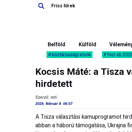
Friss hírek
Belföld
Külföld
Vélemén
köztársasági elnök
foci vb 202
Kocsis Máté: a Tisza 
hirdetett
Szerző: mti
2026. február 8. 06:07
A Tisza választási kamuprogramot hirde
abban a háború támogatása, Ukrajna fi