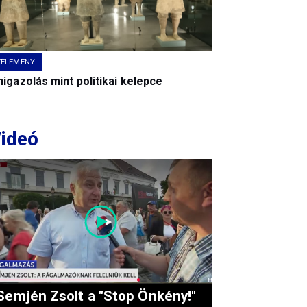
VÉLEMÉNY
igazolás mint politikai kelepce
ideó
Semjén Zsolt a "Stop Önkény!"