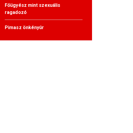
Főügyész mint szexuális
ragadozó
Pimasz önkényúr