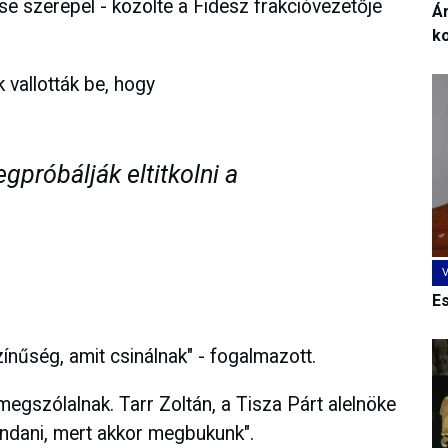
se szerepel - közölte a Fidesz frakcióvezetője
Ár
k
 vallották be, hogy
gpróbálják eltitkolni a
E
ínűség, amit csinálnak" - fogalmazott.
megszólalnak. Tarr Zoltán, a Tisza Párt alelnöke
ndani, mert akkor megbukunk".