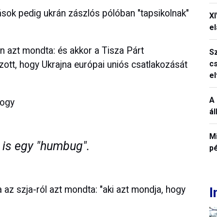
zások pedig ukrán zászlós pólóban "tapsikolnak"
X
el
n azt mondta: és akkor a Tisza Párt
S
c
ott, hogy Ukrajna európai uniós csatlakozását
e
A 
hogy
á
M
 is egy "humbug".
p
 az szja-ról azt mondta: "aki azt mondja, hogy
I