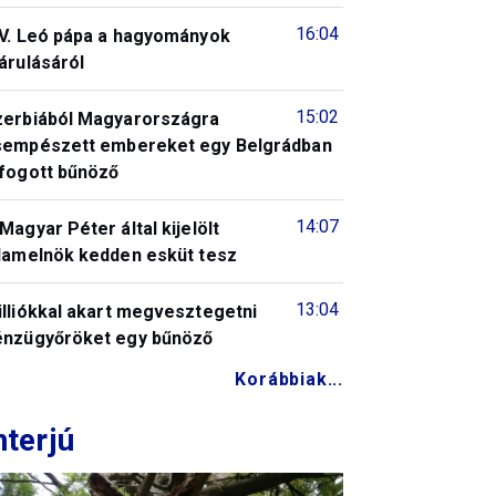
16:04
IV. Leó pápa a hagyományok
árulásáról
15:02
zerbiából Magyarországra
sempészett embereket egy Belgrádban
lfogott bűnöző
14:07
Magyar Péter által kijelölt
llamelnök kedden esküt tesz
13:04
illiókkal akart megvesztegetni
énzügyőröket egy bűnöző
Korábbiak...
nterjú