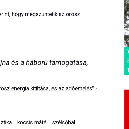
zerint, hogy megszüntetik az orosz
ajna és a háború támogatása,
rosz energia kitiltása, és az adóemelés" -
sztika
kocsis máté
szélsőbal