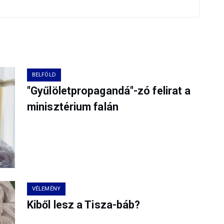
BELFÖLD
"Gyűlöletpropagandá"-zó felirat a
minisztérium falán
VÉLEMÉNY
Kiből lesz a Tisza-báb?