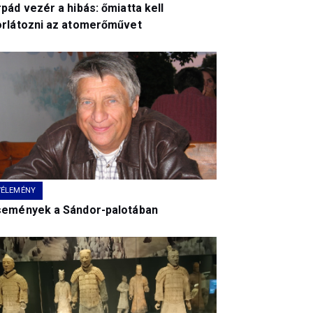
pád vezér a hibás: őmiatta kell
orlátozni az atomerőművet
VÉLEMÉNY
semények a Sándor-palotában