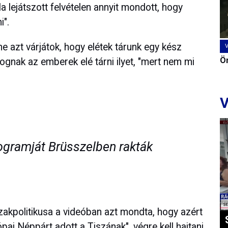
a lejátszott felvételen annyit mondott, hogy
i".
ne azt várjátok, hogy elétek tárunk egy kész
Ön
gnak az emberek elé tárni ilyet, "mert nem mi
V
rogramját Brüsszelben rakták
zakpolitikusa a videóban azt mondta, hogy azért
pai Néppárt adott a Tiszának", végre kell hajtani