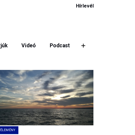
Hírlevél
rjúk
Videó
Podcast
ztás
VÉLEMÉNY