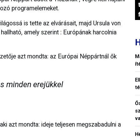
rtozó programelemeket.
lágossá is tette az elvárásait, majd Ursula von
hallható, amely szerint : Európának harcolnia
H
zetője azt mondta: az Európai Néppártnál ők
M
í
El
s minden erejükkel
t
Ős
s
v
 aki azt mondta: ideje teljesen megszabadulni a
H