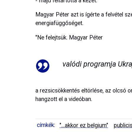
- majd feltartotta a kezét.
Magyar Péter azt is ígérte a felvétel s
energiafüggőséget.
"Ne felejtsük. Magyar Péter
valódi programja Ukr
a rezsicsökkentés eltörlése, az olcsó o
hangzott el a videóban.
címkék:
"...akkor ez belgium"
publici