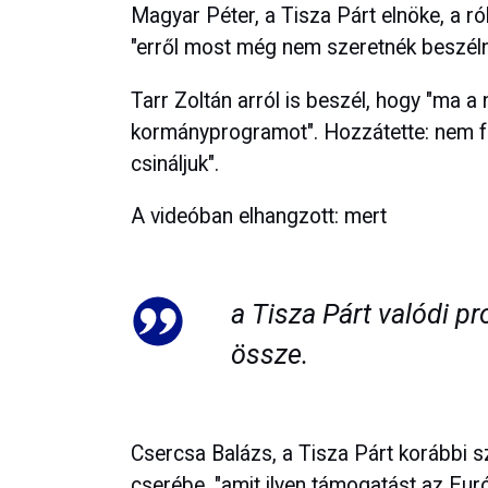
Magyar Péter, a Tisza Párt elnöke, a ról
"erről most még nem szeretnék beszéln
Tarr Zoltán arról is beszél, hogy "ma a 
kormányprogramot". Hozzátette: nem fo
csináljuk".
A videóban elhangzott: mert
a Tisza Párt valódi p
össze.
Csercsa Balázs, a Tisza Párt korábbi s
cserébe, "amit ilyen támogatást az Euró