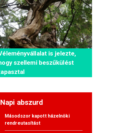
Véleményvállalat is jelezte,
hogy szellemi beszűkülést
tapasztal
Napi abszurd
Másodszor kapott házelnöki
rendreutasítást