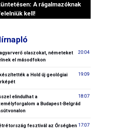
tüntetésen: A rágalmazóknak
felelniük kell!
írnapló
20:04
agyarverő olaszokat, németeket
télnek el másodfokon
19:09
készítették a Hold új geológiai
érképét
18:07
szel elindulhat a
zemélyforgalom a Budapest-Belgrád
asútvonalon
17:07
étrétország fesztivál az Őrségben