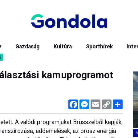
y
Gazdaság
Kultúra
Sporthírek
Inte
6
választási kamuprogramot
Facebook
Messenger
Email
Copy
Megos
Link
tett. A valódi programjukat Brüsszelből kapják,
nanszírozása, adóemelések, az orosz energia