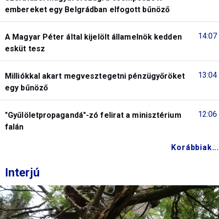
embereket egy Belgrádban elfogott bűnöző
14:07
A Magyar Péter által kijelölt államelnök kedden
esküt tesz
13:04
Milliókkal akart megvesztegetni pénzügyőröket
egy bűnöző
12:06
"Gyűlöletpropagandá"-zó felirat a minisztérium
falán
Korábbiak...
Interjú