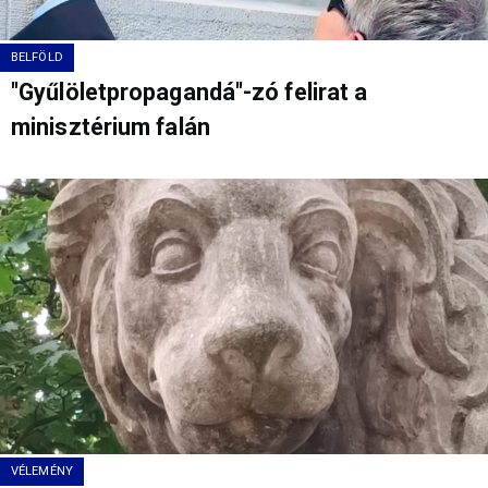
BELFÖLD
"Gyűlöletpropagandá"-zó felirat a
minisztérium falán
VÉLEMÉNY