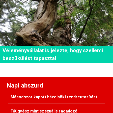
Véleményvállalat is jelezte, hogy szellemi
beszűkülést tapasztal
Napi abszurd
Másodszor kapott házelnöki rendreutasítást
Főügyész mint szexuális ragadozó