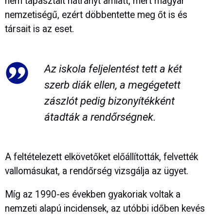
nem tapasztalt hátrányt amiatt, mert magyar
nemzetiségű, ezért döbbentette meg őt is és
társait is az eset.
Az iskola feljelentést tett a két
szerb diák ellen, a megégetett
zászlót pedig bizonyítékként
átadták a rendőrségnek.
A feltételezett elkövetőket előállították, felvették
vallomásukat, a rendőrség vizsgálja az ügyet.
Míg az 1990-es években gyakoriak voltak a
nemzeti alapú incidensek, az utóbbi időben kevés