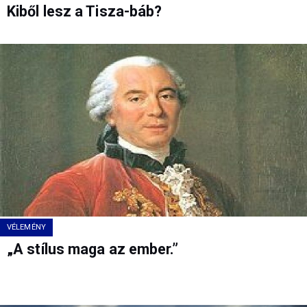
Kiből lesz a Tisza-báb?
VÉLEMÉNY
„A stílus maga az ember.”