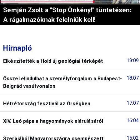
Semjén Zsolt a "Stop Önkény!" tüntetésen:
A rágalmazóknak felelniük kell!
Hírnapló
19:09
Elkészítették a Hold új geológiai térképét
18:07
Ősszel elindulhat a személyforgalom a Budapest-
Belgrád vasútvonalon
17:07
Hétrétország fesztivál az Őrségben
16:04
XIV. Leó pápa a hagyományok elárulásáról
15:02
Szerbiából Magyarországra csempészett