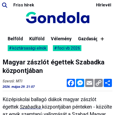
Friss hírek
Hírlevél
Belföld
Külföld
Vélemény
Gazdaság
köztársasági elnök
foci vb 2026
Magyar zászlót égettek Szabadka
központjában
Facebook
Messenger
Email
Copy
M
Szerző: MTI
Link
2026. május 29. 21:07
Középiskolai ballagó diákok magyar zászlót
égettek
Szabadka
központjában pénteken - közölte
az egyik szemtanú vallomását a Szabad Magyar