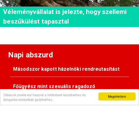
Véleményvállalat is jelezte, hogy szellemi
beszűkülést tapasztal
Napi abszurd
Másodszor kapott házelnöki rendreutasítást
Főügyész mint szexuális ragadozó
Oldalunk cookie-kat használ a hirdetések kezeléséhez és
Megértettem
látogatási statisztikák gyűjtéséhez.
Pimasz önkényúr