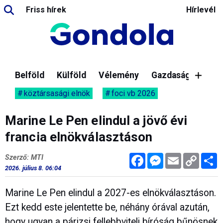
Friss hírek
Hírlevél
Belföld
Külföld
Vélemény
Gazdaság
köztársasági elnök
foci vb 2026
Marine Le Pen elindul a jövő évi
francia elnökválasztáson
Facebook
Messenger
Email
Copy
M
Szerző: MTI
Link
2026. július 8. 06:04
Marine Le Pen elindul a 2027-es elnökválasztáson.
Ezt kedd este jelentette be, néhány órával azután,
hogy ugyan a párizsi fellebbviteli bíróság bűnösnek