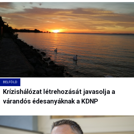
BELFÖLD
Krízishálózat létrehozását javasolja a
várandós édesanyáknak a KDNP