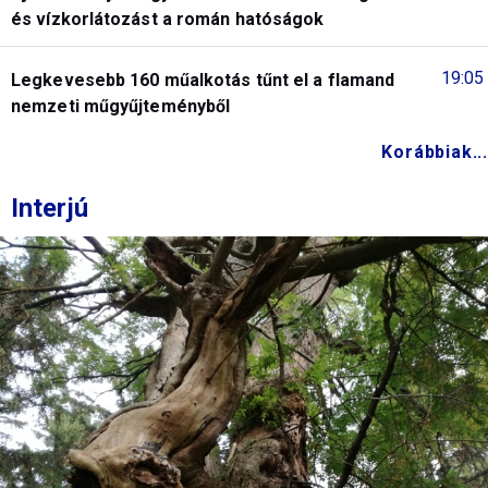
és vízkorlátozást a román hatóságok
19:05
Legkevesebb 160 műalkotás tűnt el a flamand
nemzeti műgyűjteményből
Korábbiak...
Interjú