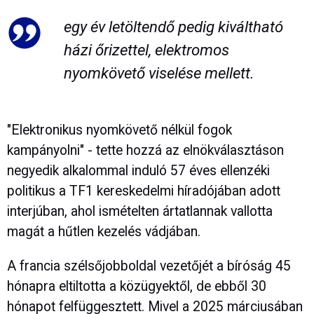
egy év letöltendő pedig kiváltható
házi őrizettel, elektromos
nyomkövető viselése mellett.
"Elektronikus nyomkövető nélkül fogok
kampányolni" - tette hozzá az elnökválasztáson
negyedik alkalommal induló 57 éves ellenzéki
politikus a TF1 kereskedelmi híradójában adott
interjúban, ahol ismételten ártatlannak vallotta
magát a hűtlen kezelés vádjában.
A francia szélsőjobboldal vezetőjét a bíróság 45
hónapra eltiltotta a közügyektől, de ebből 30
hónapot felfüggesztett. Mivel a 2025 márciusában