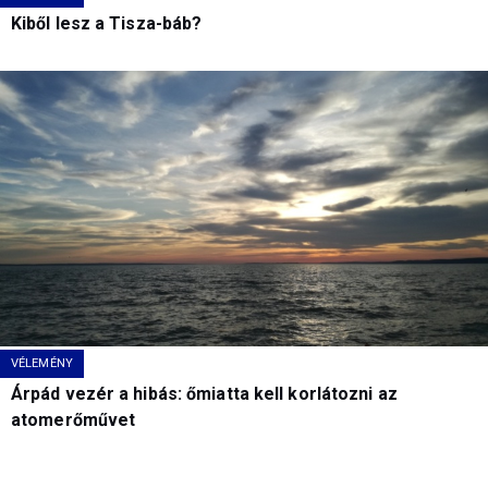
Kiből lesz a Tisza-báb?
VÉLEMÉNY
Árpád vezér a hibás: őmiatta kell korlátozni az
atomerőművet