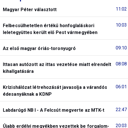
11:02
Magyar Péter választott
10:03
Felbecsülhetetlen értékű honfoglaláskori
leletegyüttes került elő Pest vármegyében
09:10
Az első magyar óriás-toronyugró
08:08
Ittasan autózott az ittas vezetése miatt elrendelt
kihallgatására
06:01
Krízishálózat létrehozását javasolja a várandós
édesanyáknak a KDNP
22:47
Labdarúgó NB I - A Felcsút megverte az MTK-t
20:03
Újabb erdélyi megyékben vezettek be forgalom-