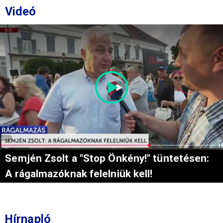
Videó
Semjén Zsolt a "Stop Önkény!" tüntetésen:
A rágalmazóknak felelniük kell!
Hírnapló