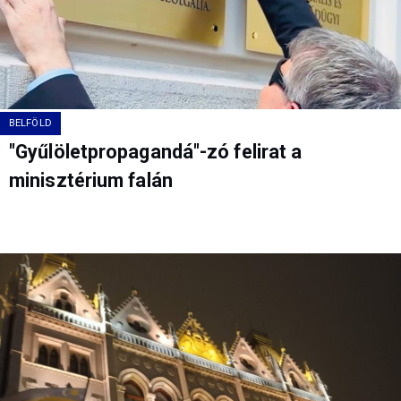
BELFÖLD
"Gyűlöletpropagandá"-zó felirat a
minisztérium falán