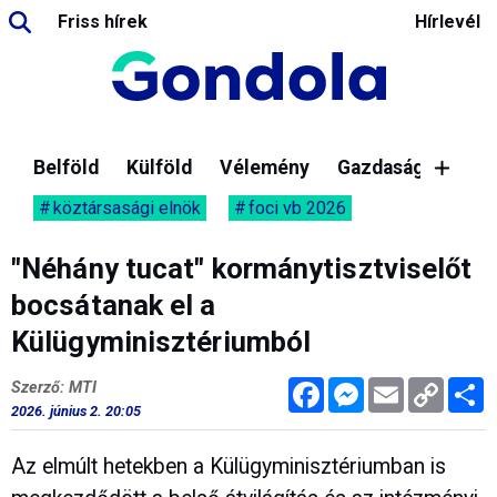
Friss hírek
Hírlevél
Belföld
Külföld
Vélemény
Gazdaság
köztársasági elnök
foci vb 2026
"Néhány tucat" kormánytisztviselőt
bocsátanak el a
Külügyminisztériumból
Facebook
Messenger
Email
Copy
M
Szerző: MTI
Link
2026. június 2. 20:05
Az elmúlt hetekben a Külügyminisztériumban is