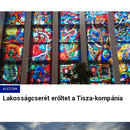
KULTÚRA
Lakosságcserét erőltet a Tisza-kompánia