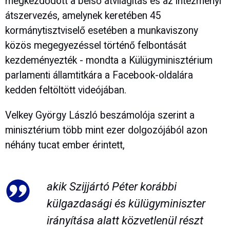
megkezdődött a belső átvilágítás és az intézményi
átszervezés, amelynek keretében 45
kormánytisztviselő esetében a munkaviszony
közös megegyezéssel történő felbontását
kezdeményezték - mondta a Külügyminisztérium
parlamenti államtitkára a Facebook-oldalára
kedden feltöltött videójában.
Velkey György László beszámolója szerint a
minisztérium több mint ezer dolgozójából azon
néhány tucat ember érintett,
akik Szijjártó Péter korábbi
külgazdasági és külügyminiszter
irányítása alatt közvetlenül részt