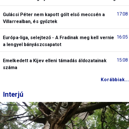
17:08
Gulácsi Péter nem kapott gólt első meccsén a
Villarrealban, és győztek
16:05
Európa-liga, selejtező - A Fradinak meg kell vernie
a lengyel bányászcsapatot
15:08
Emelkedett a Kijev elleni támadás áldozatainak
száma
Korábbiak...
Interjú