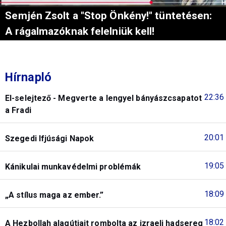
Semjén Zsolt a "Stop Önkény!" tüntetésen:
A rágalmazóknak felelniük kell!
Hírnapló
22:36
El-selejtező - Megverte a lengyel bányászcsapatot
a Fradi
20:01
Szegedi Ifjúsági Napok
19:05
Kánikulai munkavédelmi problémák
18:09
„A stílus maga az ember.”
18:02
A Hezbollah alagútjait rombolta az izraeli hadsereg