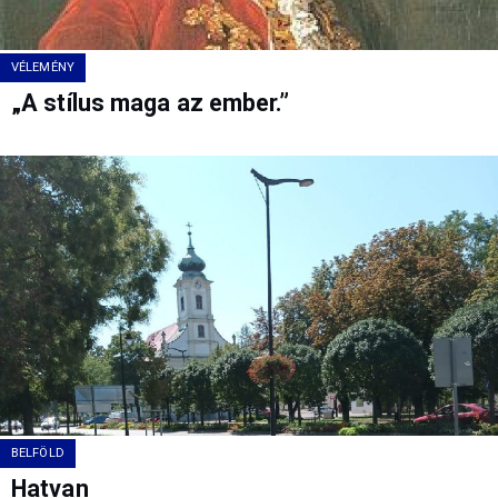
VÉLEMÉNY
„A stílus maga az ember.”
BELFÖLD
Hatvan