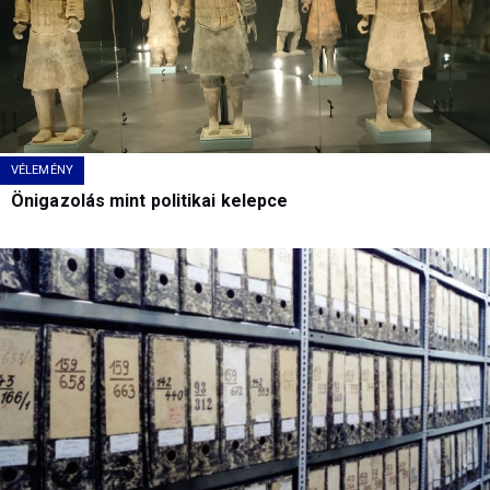
VÉLEMÉNY
Önigazolás mint politikai kelepce