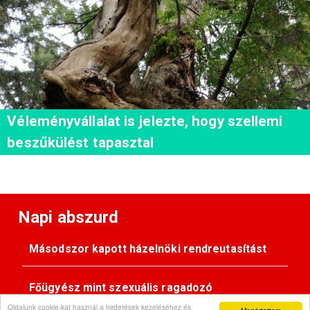
Véleményvállalat is jelezte, hogy szellemi
beszűkülést tapasztal
Napi abszurd
Másodszor kapott házelnöki rendreutasítást
Főügyész mint szexuális ragadozó
Oldalunk cookie-kat használ a hirdetések kezeléséhez és