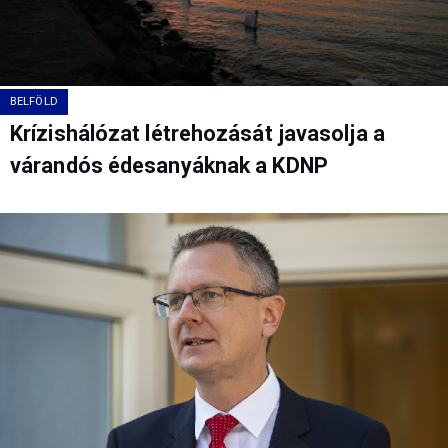
BELFÖLD
Krízishálózat létrehozását javasolja a
várandós édesanyáknak a KDNP