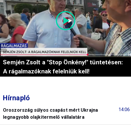
Semjén Zsolt a "Stop Önkény!" tüntetésen:
A rágalmazóknak felelniük kell!
Hírnapló
14:06
Oroszország súlyos csapást mért Ukrajna
legnagyobb olajkitermelő vállalatára