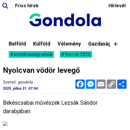
Friss hírek
Hírlevél
Belföld
Külföld
Vélemény
Gazdaság
köztársasági elnök
foci vb 2026
Nyolcvan vödör levegő
Facebook
Messenger
Email
Copy
M
Szerző: gondola
Link
2025. július 31. 07:04
Békéscsabai művészek Lezsák Sándor
darabjában.