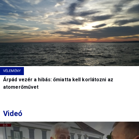
VÉLEMÉNY
Árpád vezér a hibás: őmiatta kell korlátozni az
atomerőművet
Videó