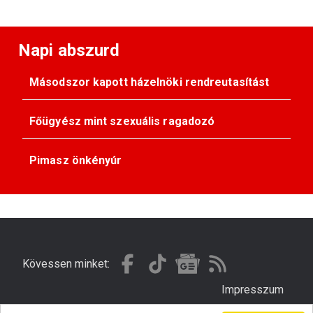
Napi abszurd
Másodszor kapott házelnöki rendreutasítást
Főügyész mint szexuális ragadozó
Pimasz önkényúr
Kövessen minket:
Impresszum