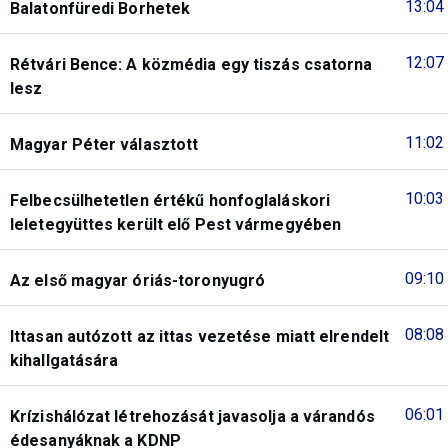
13:04
Balatonfüredi Borhetek
12:07
Rétvári Bence: A közmédia egy tiszás csatorna
lesz
11:02
Magyar Péter választott
10:03
Felbecsülhetetlen értékű honfoglaláskori
leletegyüttes került elő Pest vármegyében
09:10
Az első magyar óriás-toronyugró
08:08
Ittasan autózott az ittas vezetése miatt elrendelt
kihallgatására
06:01
Krízishálózat létrehozását javasolja a várandós
édesanyáknak a KDNP