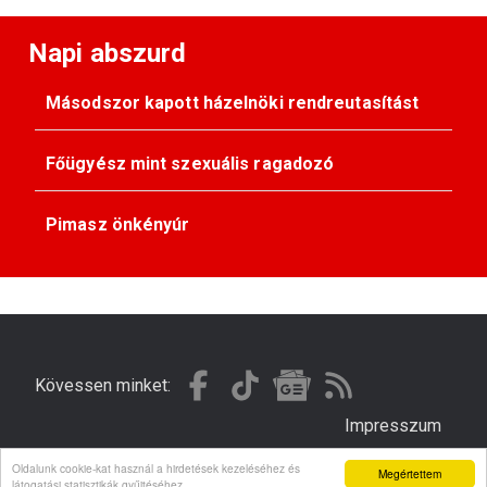
Napi abszurd
Másodszor kapott házelnöki rendreutasítást
Főügyész mint szexuális ragadozó
Pimasz önkényúr
Kövessen minket:
Impresszum
Oldalunk cookie-kat használ a hirdetések kezeléséhez és
Megértettem
© Gondola 2026 - Minden jog fenntartva
látogatási statisztikák gyűjtéséhez.