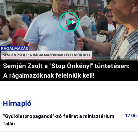
Semjén Zsolt a "Stop Önkény!" tüntetésen:
A rágalmazóknak felelniük kell!
Hírnapló
12:06
"Gyűlöletpropagandá"-zó felirat a minisztérium
falán