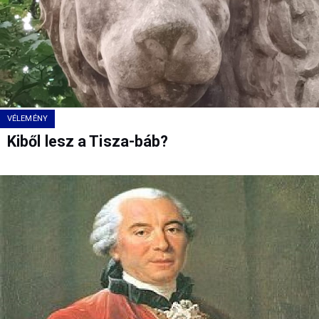
VÉLEMÉNY
Kiből lesz a Tisza-báb?