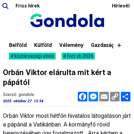
Friss hírek
Hírlevél
Belföld
Külföld
Vélemény
Gazdaság
köztársasági elnök
foci vb 2026
Orbán Viktor elárulta mit kért a
pápától
Facebook
Messenger
Email
Copy
M
Szerző: gondola
Link
2025. október 27. 13:34
Orbán Viktor most hétfőn hivatalos látogatáson járt
a pápánál a Vatikánban. A kormányfő rövid
bejegyzésében úgy fogalmazott, „Arra kértem a