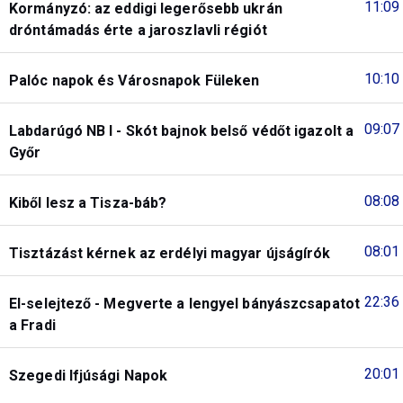
11:09
Kormányzó: az eddigi legerősebb ukrán
dróntámadás érte a jaroszlavli régiót
10:10
Palóc napok és Városnapok Füleken
09:07
Labdarúgó NB I - Skót bajnok belső védőt igazolt a
Győr
08:08
Kiből lesz a Tisza-báb?
08:01
Tisztázást kérnek az erdélyi magyar újságírók
22:36
El-selejtező - Megverte a lengyel bányászcsapatot
a Fradi
20:01
Szegedi Ifjúsági Napok