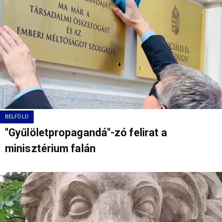
BELFÖLD
"Gyűlöletpropagandá"-zó felirat a
minisztérium falán