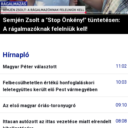
Semjén Zsolt a "Stop Önkény!" tüntetésen:
A rágalmazóknak felelniük kell!
Hírnapló
11:02
Magyar Péter választott
10:03
Felbecsülhetetlen értékű honfoglaláskori
leletegyüttes került elő Pest vármegyében
09:10
Az első magyar óriás-toronyugró
08:08
Ittasan autózott az ittas vezetése miatt elrendelt