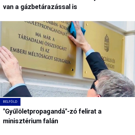
van a gázbetárazással is
BELFÖLD
"Gyűlöletpropagandá"-zó felirat a
minisztérium falán