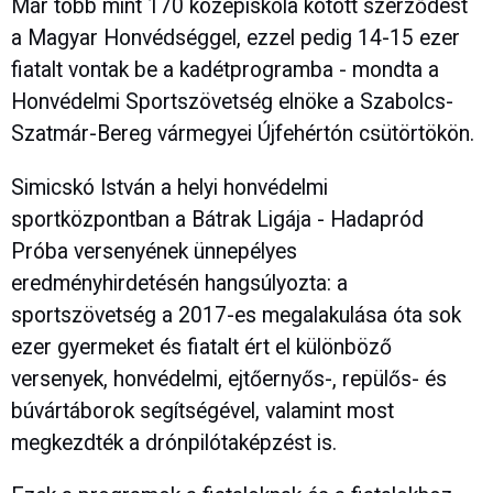
Már több mint 170 középiskola kötött szerződést
a Magyar Honvédséggel, ezzel pedig 14-15 ezer
fiatalt vontak be a kadétprogramba - mondta a
Honvédelmi Sportszövetség elnöke a Szabolcs-
Szatmár-Bereg vármegyei Újfehértón csütörtökön.
Simicskó István a helyi honvédelmi
sportközpontban a Bátrak Ligája - Hadapród
Próba versenyének ünnepélyes
eredményhirdetésén hangsúlyozta: a
sportszövetség a 2017-es megalakulása óta sok
ezer gyermeket és fiatalt ért el különböző
versenyek, honvédelmi, ejtőernyős-, repülős- és
búvártáborok segítségével, valamint most
megkezdték a drónpilótaképzést is.