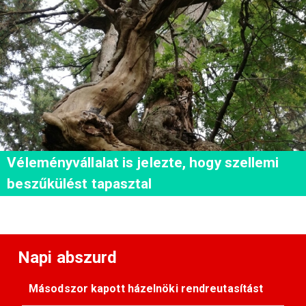
Véleményvállalat is jelezte, hogy szellemi
beszűkülést tapasztal
Napi abszurd
Másodszor kapott házelnöki rendreutasítást