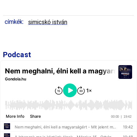
címkék:
simicskó istván
Podcast