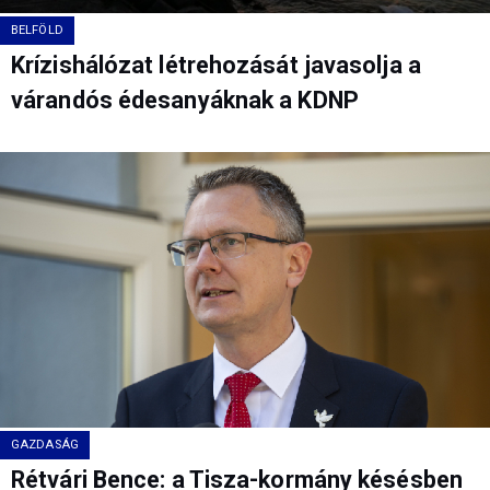
BELFÖLD
Krízishálózat létrehozását javasolja a
várandós édesanyáknak a KDNP
GAZDASÁG
Rétvári Bence: a Tisza-kormány késésben