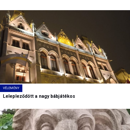
VÉLEMÉNY
Lelepleződött a nagy bábjátékos