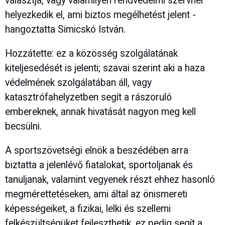
választja, vagy valamilyen rendvédelmi szervnél
helyezkedik el, ami biztos megélhetést jelent -
hangoztatta Simicskó István.
Hozzátette: ez a közösség szolgálatának
kiteljesedését is jelenti; szavai szerint aki a haza
védelmének szolgálatában áll, vagy
katasztrófahelyzetben segít a rászoruló
embereknek, annak hivatását nagyon meg kell
becsülni.
A sportszövetségi elnök a beszédében arra
biztatta a jelenlévő fiatalokat, sportoljanak és
tanuljanak, valamint vegyenek részt ehhez hasonló
megmérettetéseken, ami által az önismereti
képességeiket, a fizikai, lelki és szellemi
felkészültségüket fejleszthetik, ez pedig segít a