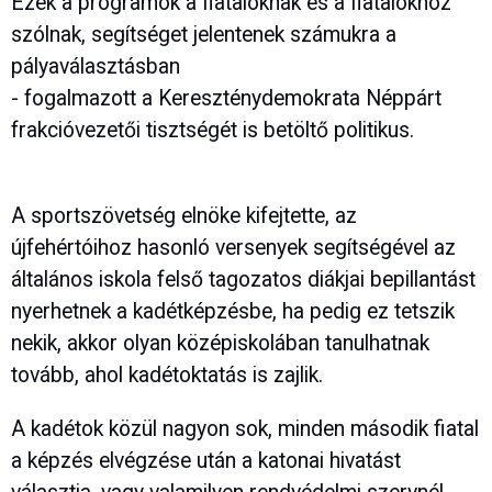
Ezek a programok a fiataloknak és a fiatalokhoz
szólnak, segítséget jelentenek számukra a
pályaválasztásban
- fogalmazott a Kereszténydemokrata Néppárt
frakcióvezetői tisztségét is betöltő politikus.
A sportszövetség elnöke kifejtette, az
újfehértóihoz hasonló versenyek segítségével az
általános iskola felső tagozatos diákjai bepillantást
nyerhetnek a kadétképzésbe, ha pedig ez tetszik
nekik, akkor olyan középiskolában tanulhatnak
tovább, ahol kadétoktatás is zajlik.
A kadétok közül nagyon sok, minden második fiatal
a képzés elvégzése után a katonai hivatást