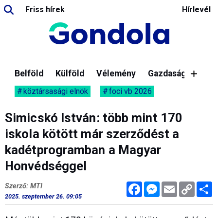
Friss hírek
Hírlevél
Belföld
Külföld
Vélemény
Gazdaság
köztársasági elnök
foci vb 2026
Simicskó István: több mint 170
iskola kötött már szerződést a
kadétprogramban a Magyar
Honvédséggel
Facebook
Messenger
Email
Copy
M
Szerző: MTI
Link
2025. szeptember 26. 09:05