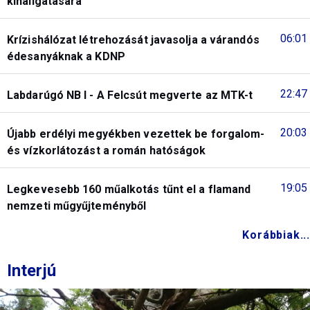
kihallgatására
06:01
Krízishálózat létrehozását javasolja a várandós
édesanyáknak a KDNP
22:47
Labdarúgó NB I - A Felcsút megverte az MTK-t
20:03
Újabb erdélyi megyékben vezettek be forgalom-
és vízkorlátozást a román hatóságok
19:05
Legkevesebb 160 műalkotás tűnt el a flamand
nemzeti műgyűjteményből
Korábbiak...
Interjú