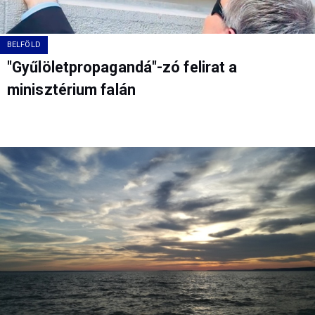
BELFÖLD
"Gyűlöletpropagandá"-zó felirat a
minisztérium falán