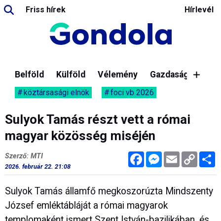
Friss hírek
Hírlevél
Belföld
Külföld
Vélemény
Gazdaság
köztársasági elnök
foci vb 2026
Sulyok Tamás részt vett a római
magyar közösség miséjén
Facebook
Messenger
Email
Copy
M
Szerző: MTI
Link
2026. február 22. 21:08
Sulyok Tamás államfő megkoszorúzta Mindszenty
József emléktábláját a római magyarok
templomaként ismert Szent István-bazilikában, és