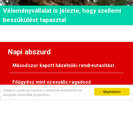
Véleményvállalat is jelezte, hogy szellemi
beszűkülést tapasztal
Napi abszurd
Másodszor kapott házelnöki rendreutasítást
Főügyész mint szexuális ragadozó
Oldalunk cookie-kat használ a hirdetések kezeléséhez és
Megértettem
látogatási statisztikák gyűjtéséhez.
Pimasz önkényúr