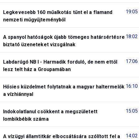
19:05
Legkevesebb 160 műalkotás tűnt el a flamand
nemzeti műgyűjteményből
18:02
A spanyol hatóságok újabb tömeges határsértésre
biztató üzeneteket vizsgálnak
17:06
Labdarúgó NB I - Harmadik forduló, de nem ettől
lesz telt ház a Groupamában
16:10
Hősies küzdelmet folytatnak a magyar haltermelők
a vízhiánnyal
15:05
Indokolatlanul csökkent a megszületett
lombikbébik száma
14:02
A vízügyi államtitkár elbocsátására szólított fel a