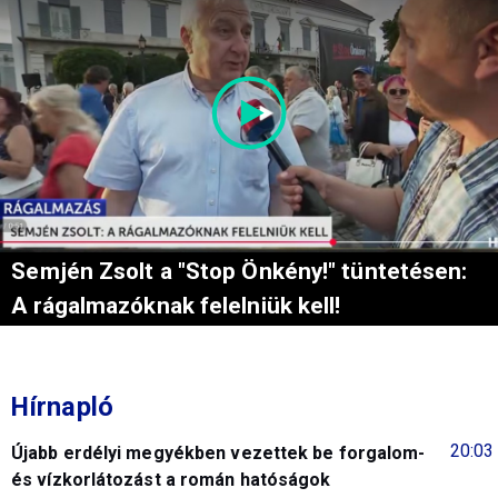
Semjén Zsolt a "Stop Önkény!" tüntetésen:
A rágalmazóknak felelniük kell!
Hírnapló
20:03
Újabb erdélyi megyékben vezettek be forgalom-
és vízkorlátozást a román hatóságok