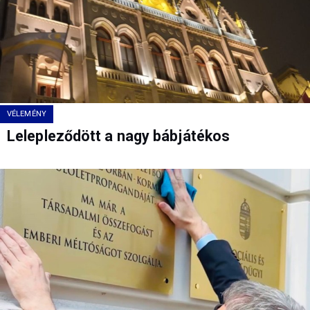
VÉLEMÉNY
Lelepleződött a nagy bábjátékos