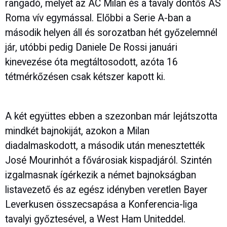
rangadó, melyet az AC Milan és a tavaly döntős AS
Roma vív egymással. Előbbi a Serie A-ban a
második helyen áll és sorozatban hét győzelemnél
jár, utóbbi pedig Daniele De Rossi januári
kinevezése óta megtáltosodott, azóta 16
tétmérkőzésen csak kétszer kapott ki.
A két együttes ebben a szezonban már lejátszotta
mindkét bajnokiját, azokon a Milan
diadalmaskodott, a második után menesztették
José Mourinhót a fővárosiak kispadjáról. Szintén
izgalmasnak ígérkezik a német bajnokságban
listavezető és az egész idényben veretlen Bayer
Leverkusen összecsapása a Konferencia-liga
tavalyi győztesével, a West Ham Uniteddel.