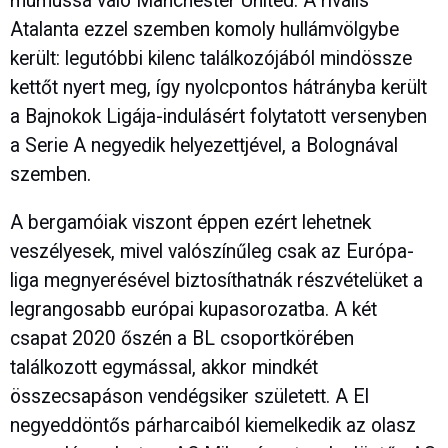
mumussá váló Manchester United. A rivális
Atalanta ezzel szemben komoly hullámvölgybe
került: legutóbbi kilenc találkozójából mindössze
kettőt nyert meg, így nyolcpontos hátrányba került
a Bajnokok Ligája-indulásért folytatott versenyben
a Serie A negyedik helyezettjével, a Bolognával
szemben.
A bergamóiak viszont éppen ezért lehetnek
veszélyesek, mivel valószínűleg csak az Európa-
liga megnyerésével biztosíthatnák részvételüket a
legrangosabb európai kupasorozatba. A két
csapat 2020 őszén a BL csoportkörében
találkozott egymással, akkor mindkét
összecsapáson vendégsiker született. A El
negyeddöntős párharcaiból kiemelkedik az olasz