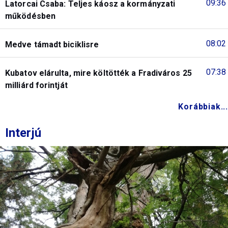
09:36
Latorcai Csaba: Teljes káosz a kormányzati
működésben
08:02
Medve támadt biciklisre
07:38
Kubatov elárulta, mire költötték a Fradiváros 25
milliárd forintját
Korábbiak...
Interjú