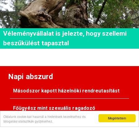
Véleményvállalat is jelezte, hogy szellemi
beszűkülést tapasztal
Napi abszurd
Másodszor kapott házelnöki rendreutasítást
Főügyész mint szexuális ragadozó
Oldalunk cookie-kat használ a hirdetések kezeléséhez és
Megértettem
látogatási statisztikák gyűjtéséhez.
Pimasz önkényúr