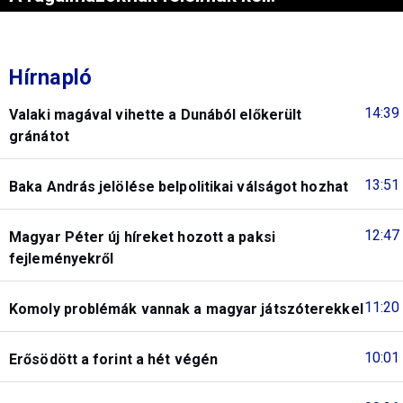
Hírnapló
14:39
Valaki magával vihette a Dunából előkerült
gránátot
13:51
Baka András jelölése belpolitikai válságot hozhat
12:47
Magyar Péter új híreket hozott a paksi
fejleményekről
11:20
Komoly problémák vannak a magyar játszóterekkel
10:01
Erősödött a forint a hét végén