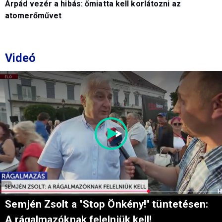
Árpád vezér a hibás: őmiatta kell korlátozni az
atomerőművet
Videó
Semjén Zsolt a "Stop Önkény!" tüntetésen:
A rágalmazóknak felelniük kell!