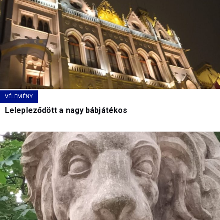
VÉLEMÉNY
Lelepleződött a nagy bábjátékos