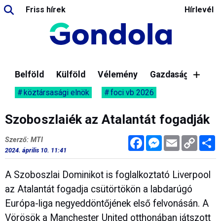
Friss hírek
Hírlevél
Belföld
Külföld
Vélemény
Gazdaság
köztársasági elnök
foci vb 2026
Szoboszlaiék az Atalantát fogadják
Facebook
Messenger
Email
Copy
M
Szerző: MTI
Link
2024. április 10. 11:41
A Szoboszlai Dominikot is foglalkoztató Liverpool
az Atalantát fogadja csütörtökön a labdarúgó
Európa-liga negyeddöntőjének első felvonásán. A
Vörösök a Manchester United otthonában játszott