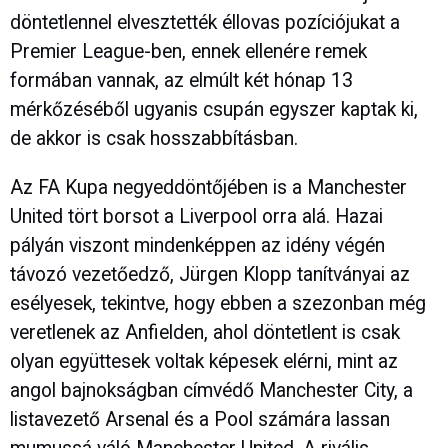
döntetlennel elvesztették éllovas pozíciójukat a
Premier League-ben, ennek ellenére remek
formában vannak, az elmúlt két hónap 13
mérkőzéséből ugyanis csupán egyszer kaptak ki,
de akkor is csak hosszabbításban.
Az FA Kupa negyeddöntőjében is a Manchester
United tört borsot a Liverpool orra alá. Hazai
pályán viszont mindenképpen az idény végén
távozó vezetőedző, Jürgen Klopp tanítványai az
esélyesek, tekintve, hogy ebben a szezonban még
veretlenek az Anfielden, ahol döntetlent is csak
olyan együttesek voltak képesek elérni, mint az
angol bajnokságban címvédő Manchester City, a
listavezető Arsenal és a Pool számára lassan