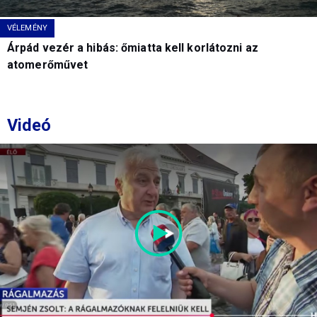
VÉLEMÉNY
Árpád vezér a hibás: őmiatta kell korlátozni az
atomerőművet
Videó