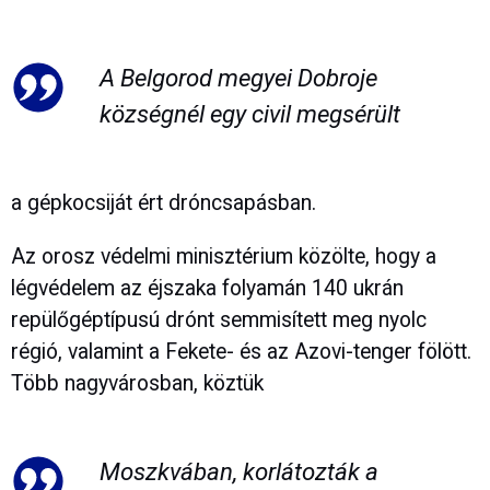
A Belgorod megyei Dobroje
községnél egy civil megsérült
a gépkocsiját ért dróncsapásban.
Az orosz védelmi minisztérium közölte, hogy a
légvédelem az éjszaka folyamán 140 ukrán
repülőgéptípusú drónt semmisített meg nyolc
régió, valamint a Fekete- és az Azovi-tenger fölött.
Több nagyvárosban, köztük
Moszkvában, korlátozták a