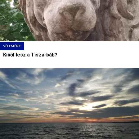
VÉLEMÉNY
Kiből lesz a Tisza-báb?