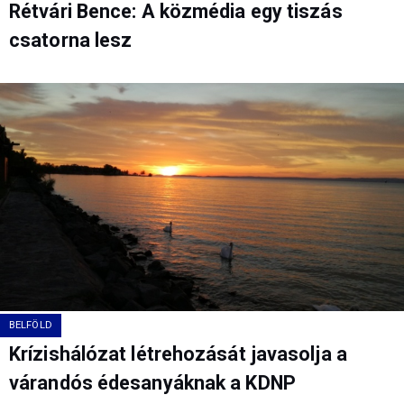
Rétvári Bence: A közmédia egy tiszás
csatorna lesz
BELFÖLD
Krízishálózat létrehozását javasolja a
várandós édesanyáknak a KDNP