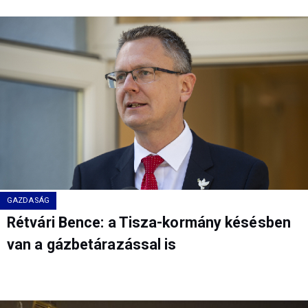
GAZDASÁG
Rétvári Bence: a Tisza-kormány késésben
van a gázbetárazással is