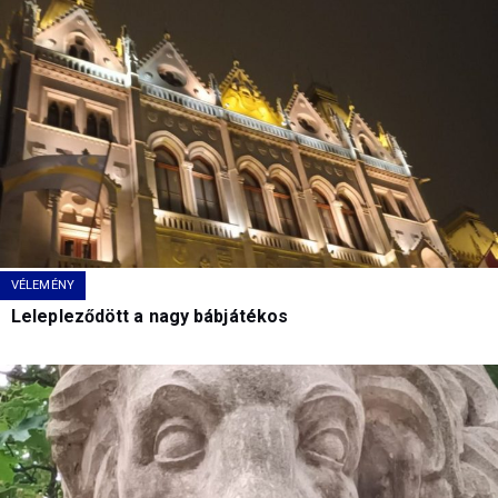
VÉLEMÉNY
Lelepleződött a nagy bábjátékos