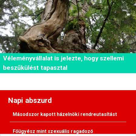
Véleményvállalat is jelezte, hogy szellemi
beszűkülést tapasztal
Napi abszurd
Másodszor kapott házelnöki rendreutasítást
Főügyész mint szexuális ragadozó