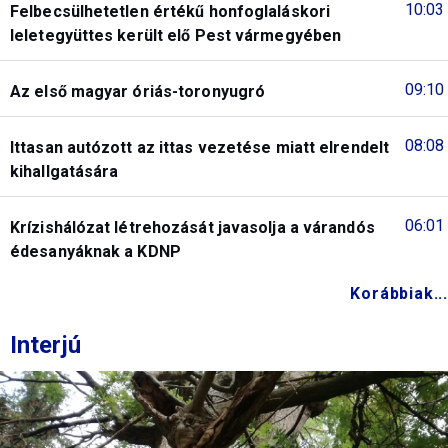
10:03
Felbecsülhetetlen értékű honfoglaláskori
leletegyüttes került elő Pest vármegyében
09:10
Az első magyar óriás-toronyugró
08:08
Ittasan autózott az ittas vezetése miatt elrendelt
kihallgatására
06:01
Krízishálózat létrehozását javasolja a várandós
édesanyáknak a KDNP
Korábbiak...
Interjú