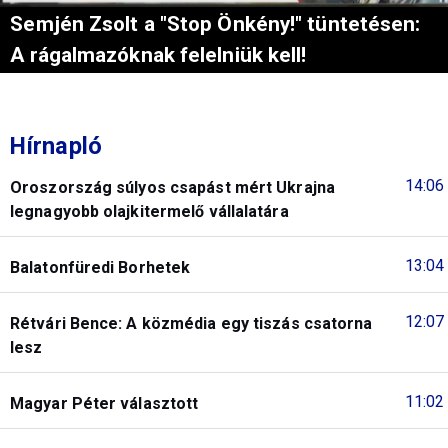
Semjén Zsolt a "Stop Önkény!" tüntetésen:
A rágalmazóknak felelniük kell!
Hírnapló
14:06
Oroszország súlyos csapást mért Ukrajna
legnagyobb olajkitermelő vállalatára
13:04
Balatonfüredi Borhetek
12:07
Rétvári Bence: A közmédia egy tiszás csatorna
lesz
11:02
Magyar Péter választott