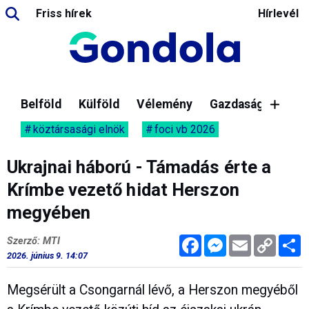
Friss hírek
Hírlevél
Belföld
Külföld
Vélemény
Gazdaság
köztársasági elnök
foci vb 2026
Ukrajnai háború - Támadás érte a
Krímbe vezető hidat Herszon
megyében
Facebook
Messenger
Email
Copy
M
Szerző: MTI
Link
2026. június 9. 14:07
Megsérült a Csongarnál lévő, a Herszon megyéből