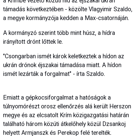
a Krímbe vezető közúti híd az éjszakai ukrán
támadás következtében - közölte Vlagyimir Szaldo,
a megye kormányzója kedden a Max-csatornáján.
A kormányzó szerint több mint húsz, a hídra
irányított drónt lőttek le.
"Csongarban ismét károk keletkeztek a hídon az
ukrán drónok éjszakai támadása miatt. A hídon
ismét lezárták a forgalmat" - írta Szaldo.
Emiatt a gépkocsiforgalmat a hatóságok a
túlnyomórészt orosz ellenőrzés alá került Herszon
megye és az elcsatolt Krím közigazgatási határán
található három közúti átkelőhely közül Dzsankoj
helyett Armjanszk és Perekop felé terelték.