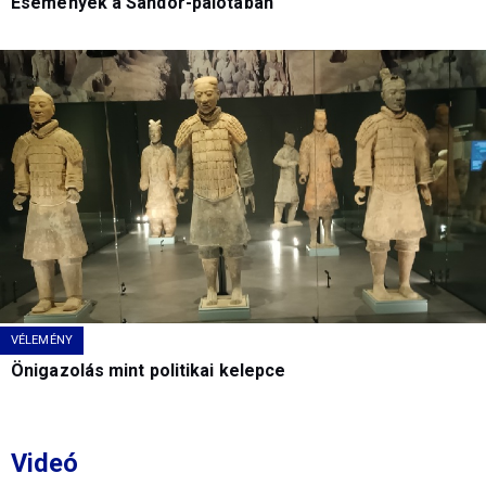
Események a Sándor-palotában
VÉLEMÉNY
Önigazolás mint politikai kelepce
Videó