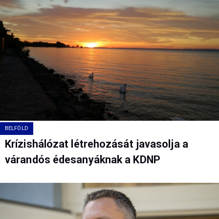
BELFÖLD
Krízishálózat létrehozását javasolja a
várandós édesanyáknak a KDNP