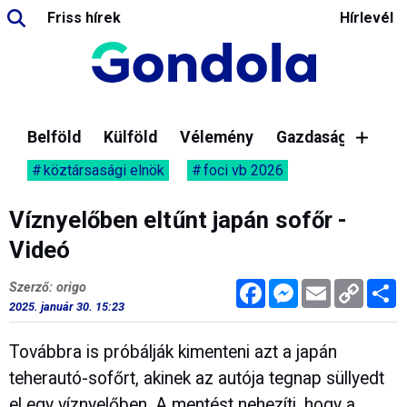
Friss hírek
Hírlevél
Belföld
Külföld
Vélemény
Gazdaság
köztársasági elnök
foci vb 2026
Víznyelőben eltűnt japán sofőr -
Videó
Facebook
Messenger
Email
Copy
M
Szerző: origo
Link
2025. január 30. 15:23
Továbbra is próbálják kimenteni azt a japán
teherautó-sofőrt, akinek az autója tegnap süllyedt
el egy víznyelőben. A mentést nehezíti, hogy a