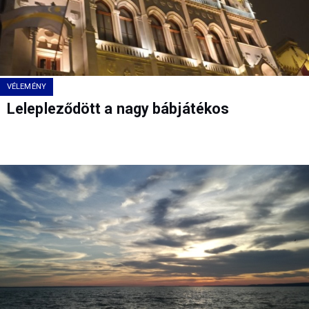
VÉLEMÉNY
Lelepleződött a nagy bábjátékos