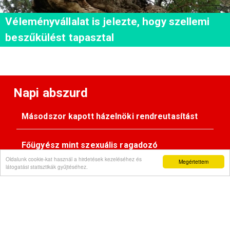
Véleményvállalat is jelezte, hogy szellemi
beszűkülést tapasztal
Napi abszurd
Másodszor kapott házelnöki rendreutasítást
Főügyész mint szexuális ragadozó
Oldalunk cookie-kat használ a hirdetések kezeléséhez és
Megértettem
látogatási statisztikák gyűjtéséhez.
Pimasz önkényúr