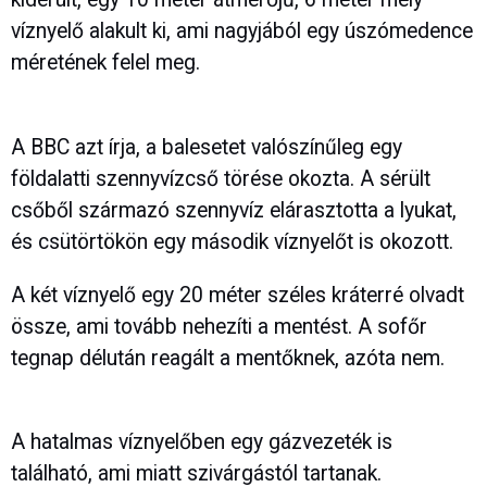
víznyelő alakult ki, ami nagyjából egy úszómedence
méretének felel meg.
A BBC azt írja, a balesetet valószínűleg egy
földalatti szennyvízcső törése okozta. A sérült
csőből származó szennyvíz elárasztotta a lyukat,
és csütörtökön egy második víznyelőt is okozott.
A két víznyelő egy 20 méter széles kráterré olvadt
össze, ami tovább nehezíti a mentést. A sofőr
tegnap délután reagált a mentőknek, azóta nem.
A hatalmas víznyelőben egy gázvezeték is
található, ami miatt szivárgástól tartanak.