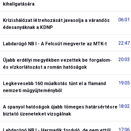
kihallgatására
06:01
Krízishálózat létrehozását javasolja a várandós
édesanyáknak a KDNP
22:47
Labdarúgó NB I - A Felcsút megverte az MTK-t
20:03
Újabb erdélyi megyékben vezettek be forgalom-
és vízkorlátozást a román hatóságok
19:05
Legkevesebb 160 műalkotás tűnt el a flamand
nemzeti műgyűjteményből
18:02
A spanyol hatóságok újabb tömeges határsértésre
biztató üzeneteket vizsgálnak
17:06
Labdarúgó NB I - Harmadik forduló, de nem ettől