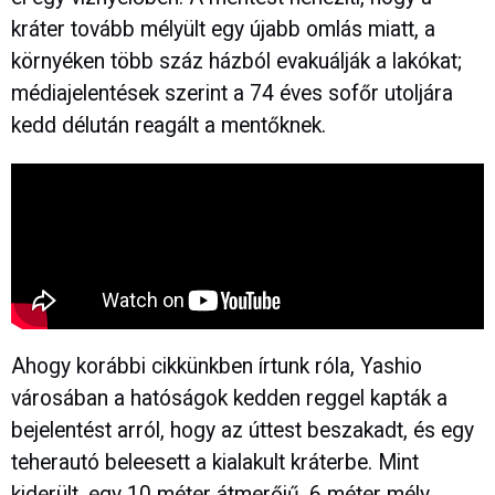
kráter tovább mélyült egy újabb omlás miatt, a
környéken több száz házból evakuálják a lakókat;
médiajelentések szerint a 74 éves sofőr utoljára
kedd délután reagált a mentőknek.
Ahogy korábbi cikkünkben írtunk róla, Yashio
városában a hatóságok kedden reggel kapták a
bejelentést arról, hogy az úttest beszakadt, és egy
teherautó beleesett a kialakult kráterbe. Mint
kiderült, egy 10 méter átmerőjű, 6 méter mély