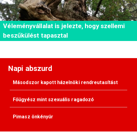
Véleményvállalat is jelezte, hogy szellemi
beszűkülést tapasztal
Napi abszurd
Másodszor kapott házelnöki rendreutasítást
Főügyész mint szexuális ragadozó
Pimasz önkényúr