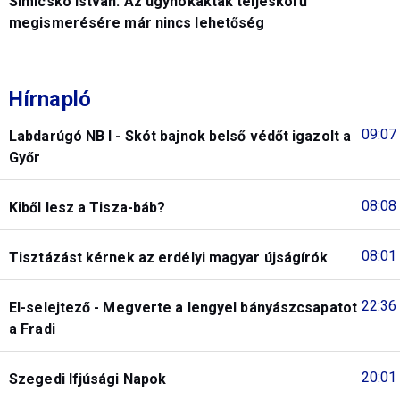
Simicskó István: Az ügynökakták teljeskörű
megismerésére már nincs lehetőség
Hírnapló
09:07
Labdarúgó NB I - Skót bajnok belső védőt igazolt a
Győr
08:08
Kiből lesz a Tisza-báb?
08:01
Tisztázást kérnek az erdélyi magyar újságírók
22:36
El-selejtező - Megverte a lengyel bányászcsapatot
a Fradi
20:01
Szegedi Ifjúsági Napok