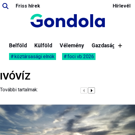
Friss hírek
Hírlevél
Belföld
Külföld
Vélemény
Gazdaság
köztársasági elnök
foci vb 2026
IVÓVÍZ
További tartalmak: