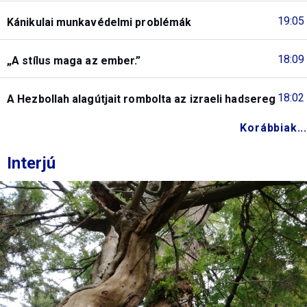
19:05
Kánikulai munkavédelmi problémák
18:09
„A stílus maga az ember.”
18:02
A Hezbollah alagútjait rombolta az izraeli hadsereg
Korábbiak...
Interjú