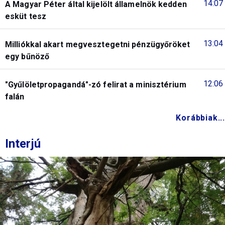
14:07
A Magyar Péter által kijelölt államelnök kedden
esküt tesz
13:04
Milliókkal akart megvesztegetni pénzügyőröket
egy bűnöző
12:06
"Gyűlöletpropagandá"-zó felirat a minisztérium
falán
Korábbiak...
Interjú