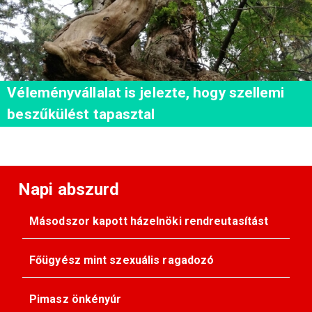
Véleményvállalat is jelezte, hogy szellemi
beszűkülést tapasztal
Napi abszurd
Másodszor kapott házelnöki rendreutasítást
Főügyész mint szexuális ragadozó
Pimasz önkényúr