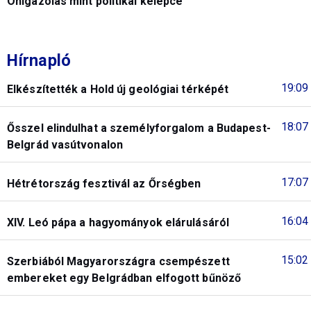
Önigazolás mint politikai kelepce
Hírnapló
19:09
Elkészítették a Hold új geológiai térképét
18:07
Ősszel elindulhat a személyforgalom a Budapest-
Belgrád vasútvonalon
17:07
Hétrétország fesztivál az Őrségben
16:04
XIV. Leó pápa a hagyományok elárulásáról
15:02
Szerbiából Magyarországra csempészett
embereket egy Belgrádban elfogott bűnöző