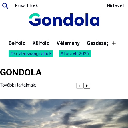
Friss hírek
Hírlevél
Belföld
Külföld
Vélemény
Gazdaság
köztársasági elnök
foci vb 2026
GONDOLA
További tartalmak: