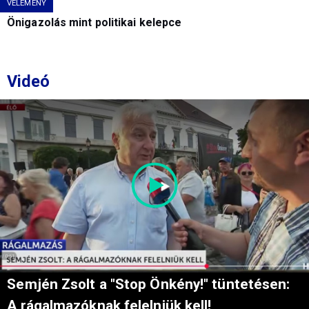
VÉLEMÉNY
Önigazolás mint politikai kelepce
Videó
Semjén Zsolt a "Stop Önkény!" tüntetésen:
A rágalmazóknak felelniük kell!