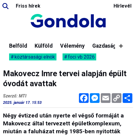
Friss hírek
Hírlevél
Belföld
Külföld
Vélemény
Gazdaság
köztársasági elnök
foci vb 2026
Makovecz Imre tervei alapján épült
óvodát avattak
Facebook
Messenger
Email
Copy
M
Szerző: MTI
Link
2025. január 17. 15:53
Négy évtized után nyerte el végső formáját a
Makovecz által tervezett épületkomplexum,
miután a faluházat még 1985-ben nyitották