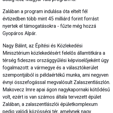
Zalában a program indulása óta eltelt fél
évtizedben több mint 45 milliárd forint forrást
nyertek el támogatásokra - fűzte még hozzá
Gyopáros Alpár.
Nagy Bálint, az Építési és Közlekedési
Minisztérium közlekedésért felelős államtitkára a
térség fideszes országgyűlési képviselőjeként úgy
fogalmazott: a vármegye és a választókerület
szempontjából is példaértékű munka, ami negyven
évnyi összefogással megvalósult Zalaszentlászlón.
Makovecz Imre apai ágon nagykapornaki kötődésű
volt, ezért is van számos általa tervezett épület
Zalában, a zalaszentlászlói épületkomplexum
pedig valódi közösségi tér, amelynek nagy