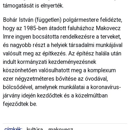
támogatását is elnyerték.
Bohár István (független) polgármestere felidézte,
hogy az 1985-ben átadott faluházhoz Makovecz
Imre ingyen bocsátotta rendelkezésre a terveket,
és nagyobb részt a helyiek társadalmi munkájával
valósult meg az építkezés. Az építész halála után
indult kormányzati kezdeményezésnek
köszönhetően valósulhatott meg a komplexum
ezer négyzetméteres bővítése az óvodával,
bölcsődével, amelynek munkálatai a koronavírus-
járvány idején kezdődtek és a közelmúltban
fejeződtek be.
címkék:
kultúra
makovecz