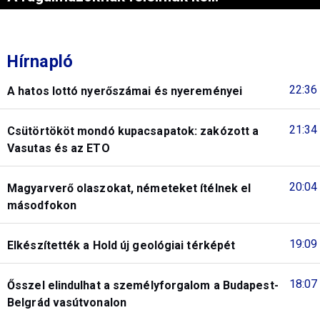
Hírnapló
22:36
A hatos lottó nyerőszámai és nyereményei
21:34
Csütörtököt mondó kupacsapatok: zakózott a
Vasutas és az ETO
20:04
Magyarverő olaszokat, németeket ítélnek el
másodfokon
19:09
Elkészítették a Hold új geológiai térképét
18:07
Ősszel elindulhat a személyforgalom a Budapest-
Belgrád vasútvonalon