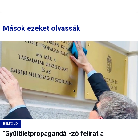
Mások ezeket olvassák
BELFÖLD
"Gyűlöletpropagandá"-zó felirat a