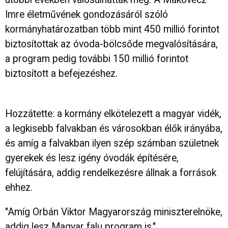
Imre életművének gondozásáról szóló
kormányhatározatban több mint 450 millió forintot
biztosítottak az óvoda-bölcsőde megvalósítására,
a program pedig további 150 millió forintot
biztosított a befejezéshez.
Hozzátette: a kormány elkötelezett a magyar vidék,
a legkisebb falvakban és városokban élők irányába,
és amíg a falvakban ilyen szép számban születnek
gyerekek és lesz igény óvodák építésére,
felújítására, addig rendelkezésre állnak a források
ehhez.
"Amíg Orbán Viktor Magyarország miniszterelnöke,
addig lesz Magyar falu program is."