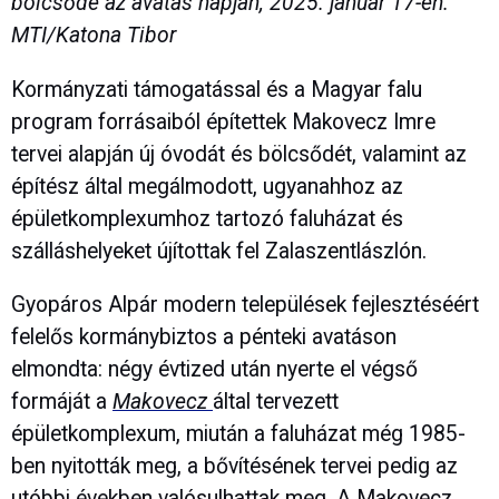
bölcsőde az avatás napján, 2025. január 17-én.
MTI/Katona Tibor
Kormányzati támogatással és a Magyar falu
program forrásaiból építettek Makovecz Imre
tervei alapján új óvodát és bölcsődét, valamint az
építész által megálmodott, ugyanahhoz az
épületkomplexumhoz tartozó faluházat és
szálláshelyeket újítottak fel Zalaszentlászlón.
Gyopáros Alpár modern települések fejlesztéséért
felelős kormánybiztos a pénteki avatáson
elmondta: négy évtized után nyerte el végső
formáját a
Makovecz
által tervezett
épületkomplexum, miután a faluházat még 1985-
ben nyitották meg, a bővítésének tervei pedig az
utóbbi években valósulhattak meg. A Makovecz