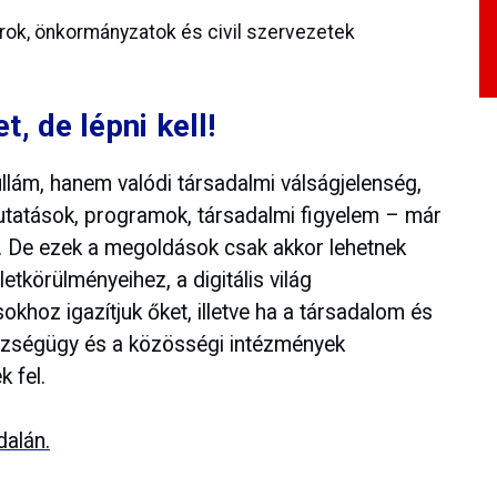
ok, önkormányzatok és civil szervezetek
, de lépni kell!
llám, hanem valódi társadalmi válságjelenség,
utatások, programok, társadalmi figyelem – már
t. De ezek a megoldások csak akkor lehetnek
letkörülményeihez, a digitális világ
okhoz igazítjuk őket, illetve ha a társadalom és
gészségügy és a közösségi intézmények
 fel.
alán.