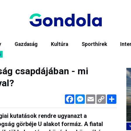
y
Gazdaság
Kultúra
Sporthírek
Inte
6
nság csapdájában - mi
val?
Facebook
Messenger
Email
Copy
Megos
Link
giai kutatások rendre ugyanazt a
ogság görbéje U alakot formáz. A fiatal