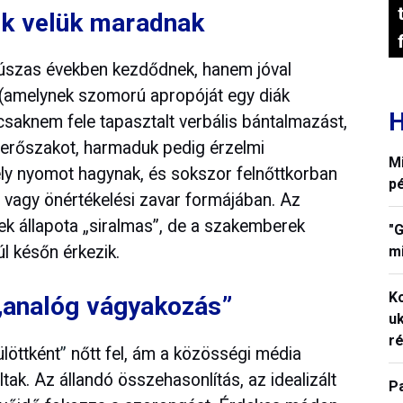
ek velük maradnak
úszas években kezdődnek, hanem jóval
 (amelynek szomorú apropóját egy diák
H
saknem fele tapasztalt verbális bántalmazást,
s erőszakot, harmaduk pedig érzelmi
M
ély nyomot hagynak, és sokszor felnőttkorban
p
 vagy önértékelési zavar formájában. Az
kek állapota „siralmas”, de a szakemberek
"G
úl későn érkezik.
mi
K
s „analóg vágyakozás”
uk
ré
ülöttként
”
nőtt fel, ám a közösségi média
tak. Az állandó összehasonlítás, az idealizált
P