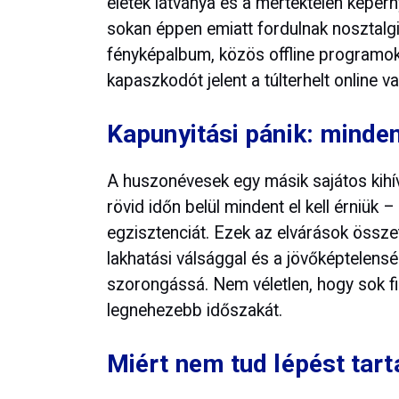
életek látványa és a mértéktelen képe
sokan éppen emiatt fordulnak nosztalgiá
fényképalbum, közös offline programo
kapaszkodót jelent a túlterhelt online v
Kapunyitási pánik: minde
A huszonévesek egy másik sajátos kihív
rövid időn belül mindent el kell érniük 
egzisztenciát. Ezek az elvárások össze
lakhatási válsággal és a jövőképtelensé
szorongássá. Nem véletlen, hogy sok fia
legnehezebb időszakát.
Miért nem tud lépést tar