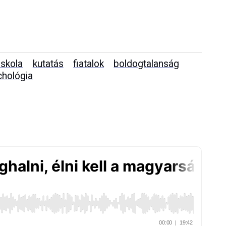
iskola
kutatás
fiatalok
boldogtalanság
chológia