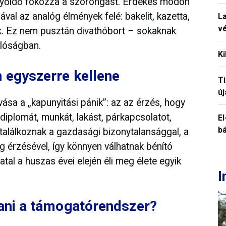
rnyőidő fokozza a szorongást. Érdekes módon
val az analóg élmények felé: bakelit, kazetta,
La
vé
k. Ez nem pusztán divathóbort – sokaknak
alóságban.
Ki
n egyszerre kellene
T
új
ása a „kapunyitási pánik”: az az érzés, hogy
– diplomát, munkát, lakást, párkapcsolatot,
El
b
találkoznak a gazdasági bizonytalansággal, a
g érzésével, így könnyen válhatnak bénító
tal a huszas évei elején éli meg élete egyik
I
tani a támogatórendszer?