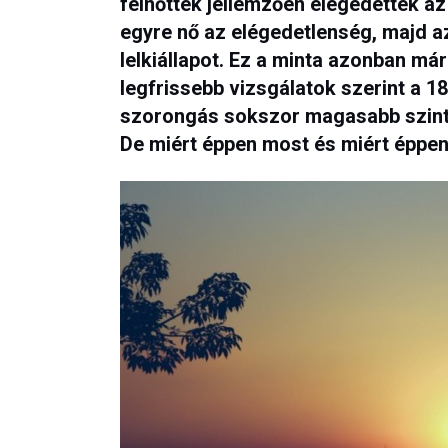
felnőttek jellemzően elégedettek az
egyre nő az elégedetlenség, majd a
lelkiállapot. Ez a minta azonban mára
legfrissebb vizsgálatok szerint a 
szorongás sokszor magasabb szinte
De miért éppen most és miért éppe