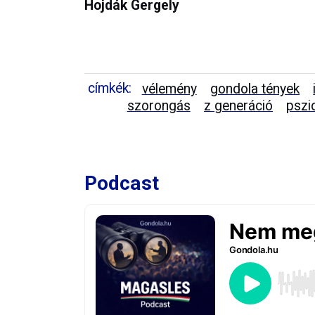
Hojdák Gergely
címkék:
vélemény
gondola tények
szorongás
z generáció
pszi
Podcast