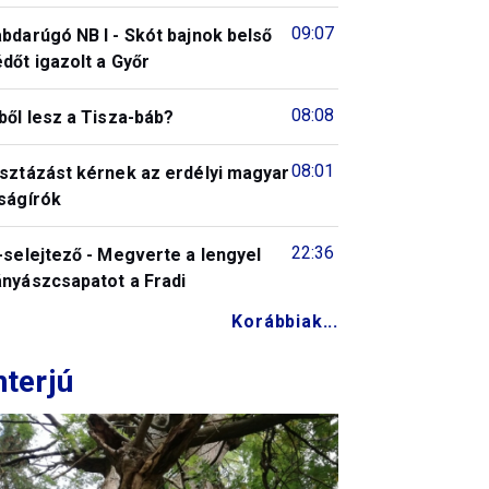
09:07
bdarúgó NB I - Skót bajnok belső
dőt igazolt a Győr
08:08
ből lesz a Tisza-báb?
08:01
isztázást kérnek az erdélyi magyar
ságírók
22:36
-selejtező - Megverte a lengyel
ányászcsapatot a Fradi
Korábbiak...
nterjú