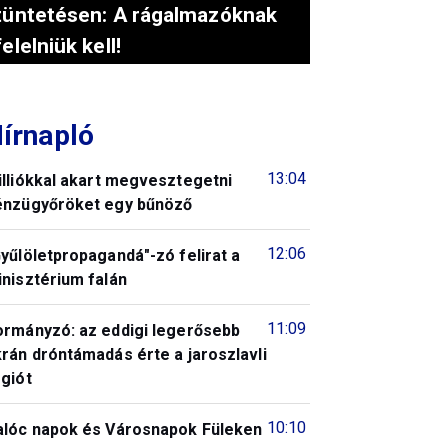
tüntetésen: A rágalmazóknak
felelniük kell!
írnapló
13:04
illiókkal akart megvesztegetni
énzügyőröket egy bűnöző
12:06
yűlöletpropagandá"-zó felirat a
nisztérium falán
11:09
ormányzó: az eddigi legerősebb
rán dróntámadás érte a jaroszlavli
giót
10:10
alóc napok és Városnapok Füleken