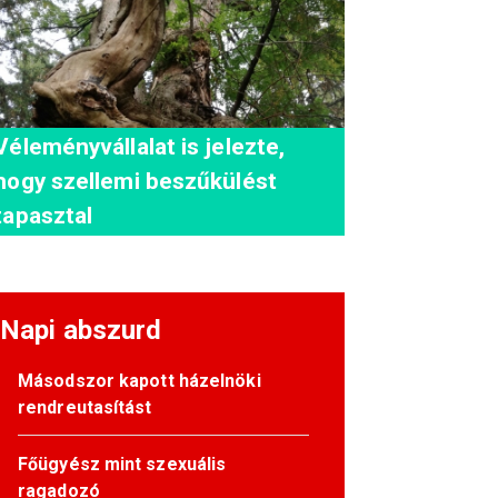
Véleményvállalat is jelezte,
hogy szellemi beszűkülést
tapasztal
Napi abszurd
Másodszor kapott házelnöki
rendreutasítást
Főügyész mint szexuális
ragadozó