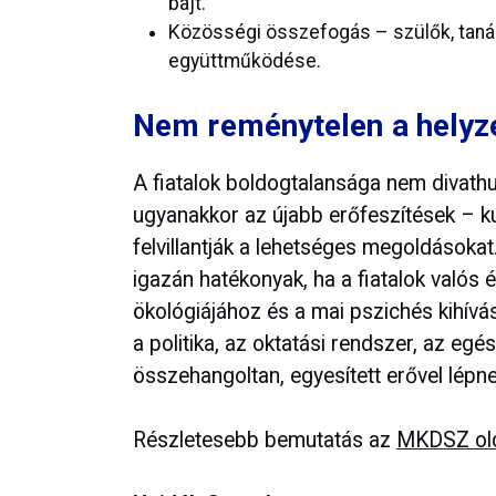
bajt.
Közösségi összefogás – szülők, tanár
együttműködése.
Nem reménytelen a helyzet
A fiatalok boldogtalansága nem divathu
ugyanakkor az újabb erőfeszítések – k
felvillantják a lehetséges megoldásoka
igazán hatékonyak, ha a fiatalok valós é
ökológiájához és a mai pszichés kihívás
a politika, az oktatási rendszer, az e
összehangoltan, egyesített erővel lépnek
Részletesebb bemutatás az
MKDSZ old