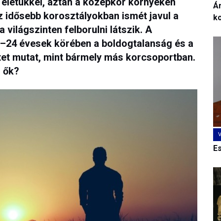
 életükkel, aztán a középkor környékén
Ár
z idősebb korosztályokban ismét javul a
k
 világszinten felborulni látszik. A
18–24 évesek körében a boldogtalanság és a
t mutat, mint bármely más korcsoportban.
n ők?
E