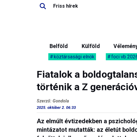
Friss hírek
Belföld
Külföld
Vélemén
köztársasági elnök
foci vb 202
Fiatalok a boldogtala
történik a Z generáció
Szerző: Gondola
2025. október 2. 06:33
Az elmúlt évtizedekben a pszicholó
mintázatot mutatták: az életút bold