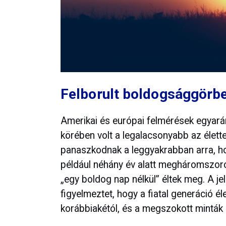
Felborult boldogsággörb
Amerikai és európai felmérések egyará
körében volt a legalacsonyabb az élette
panaszkodnak a leggyakrabban arra, h
például néhány év alatt megháromszoro
„egy boldog nap nélkül” éltek meg. A j
figyelmeztet, hogy a fiatal generáció él
korábbiakétól, és a megszokott minták 