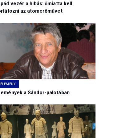
pád vezér a hibás: őmiatta kell
orlátozni az atomerőművet
VÉLEMÉNY
semények a Sándor-palotában