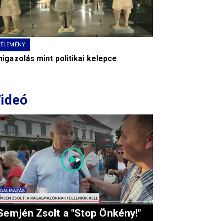
VÉLEMÉNY
igazolás mint politikai kelepce
ideó
Semjén Zsolt a "Stop Önkény!"