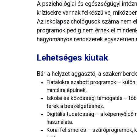
A pszichológiai és egészségügyi inté
krízisekre vannak felkészülve, miközbe
Az iskolapszichológusok száma nem ele
programok pedig nem érnek el mindenki
hagyományos rendszerek egyszerűen ne
Lehetséges kiutak
Bár a helyzet aggasztó, a szakemberek
Fiatalokra szabott programok – külön 
mintáira épülnek.
Iskolai és közösségi támogatás – töb
terek a beszélgetéshez.
Digitális tudatosság – a képernyőidő
használata.
Korai felismerés – szűrőprogramok, k