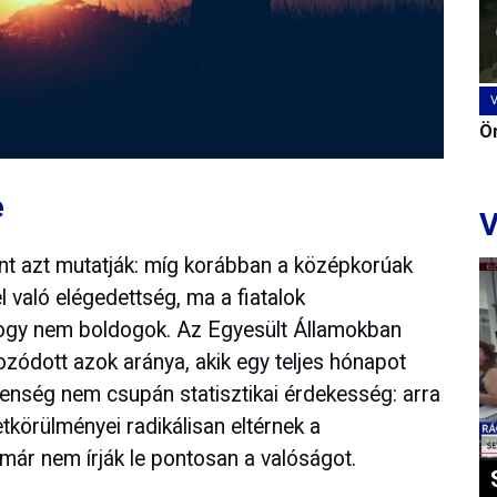
Ön
e
V
nt azt mutatják: míg korábban a középkorúak
l való elégedettség, ma a fiatalok
ogy nem boldogok. Az Egyesült Államokban
zódott azok aránya, akik egy teljes hónapot
elenség nem csupán statisztikai érdekesség: arra
etkörülményei radikálisan eltérnek a
már nem írják le pontosan a valóságot.