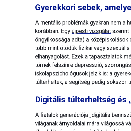
Gyerekkori sebek, amely
A mentális problémák gyakran nem a h
korábban. Egy
újpesti vizsgálat
szerint
öngyilkossága adta) a középiskolások c
több mint ötödük fizikai vagy szexuáli
elhanyagolást. Ezek a tapasztalatok m
törnek felszínre depresszió, szorongás
iskolapszichológusok jelzik is: a gyere
túlterheltek, a segítség pedig sokszor t
Digitális túlterheltség é
A fiatalok generációja
„
digitális bennsz
világának árnyoldalai mára világossá vál