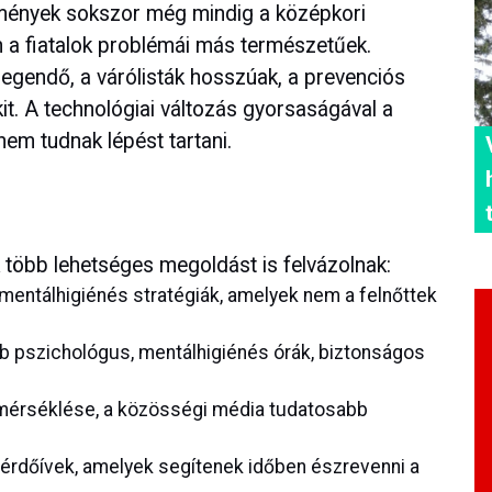
zmények sokszor még mindig a középkori
n a fiatalok problémái más természetűek.
gendő, a várólisták hosszúak, a prevenciós
t. A technológiai változás gyorsaságával a
m tudnak lépést tartani.
 több lehetséges megoldást is felvázolnak:
mentálhigiénés stratégiák, amelyek nem a felnőttek
b pszichológus, mentálhigiénés órák, biztonságos
 mérséklése, a közösségi média tudatosabb
érdőívek, amelyek segítenek időben észrevenni a