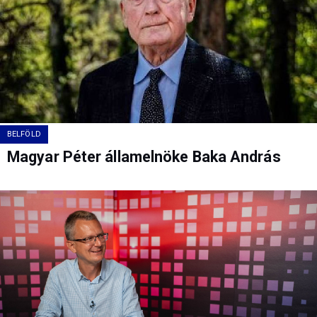
BELFÖLD
Magyar Péter államelnöke Baka András