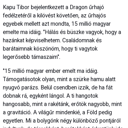
Kapu Tibor bejelentkezett a Dragon űrhajó
fedélzetéről a kilövést követően, az űrhajós
egyebek mellett azt mondta, 15 millió magyar
emelte ma idáig. "Hálás és büszke vagyok, hogy a
hazánkat képviselhetem. Családomnak és
barátaimnak köszönöm, hogy ti vagytok
legerősebb támaszaim".
"15 millió magyar ember emelt ma idáig.
Támogatásotok olyan, mint a szürke hamu alatt
nyugvó parázs. Belül csendben izzik, de ha fát
dobnak rá, egyként lángol. A ti hangotok
hangosabb, mint a rakétánk, erőtök nagyobb, mint
a gravitáció. A világűr mindenkié, a Föld pedig
egyetlen. Mi a bolygónk négy különböző pontjáról