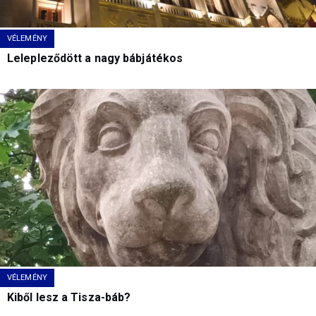
VÉLEMÉNY
Lelepleződött a nagy bábjátékos
VÉLEMÉNY
Kiből lesz a Tisza-báb?