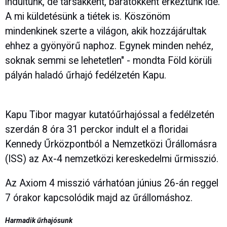
indultunk, de társakként, barátokként érkeztünk ide.
A mi küldetésünk a tiétek is. Köszönöm
mindenkinek szerte a világon, akik hozzájárultak
ehhez a gyönyörű naphoz. Egynek minden nehéz,
soknak semmi se lehetetlen" - mondta Föld körüli
pályán haladó űrhajó fedélzetén Kapu.
Kapu Tibor magyar kutatóűrhajóssal a fedélzetén
szerdán 8 óra 31 perckor indult el a floridai
Kennedy Űrközpontból a Nemzetközi Űrállomásra
(ISS) az Ax-4 nemzetközi kereskedelmi űrmisszió.
Az Axiom 4 misszió várhatóan június 26-án reggel
7 órakor kapcsolódik majd az űrállomáshoz.
Harmadik űrhajósunk