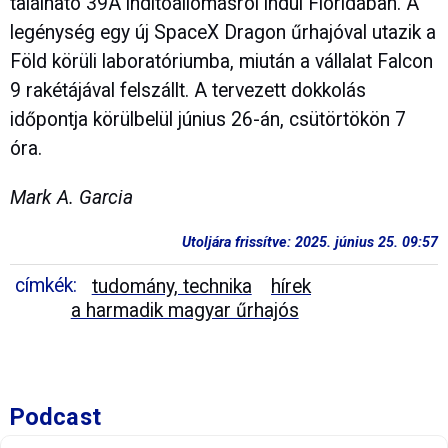
található 39A indítóállomásról indul Floridában. A
legénység egy új SpaceX Dragon űrhajóval utazik a
Föld körüli laboratóriumba, miután a vállalat Falcon
9 rakétájával felszállt. A tervezett dokkolás
időpontja körülbelül június 26-án, csütörtökön 7
óra.
Mark A. Garcia
Utoljára frissítve: 2025. június 25. 09:57
címkék:
tudomány, technika
hírek
a harmadik magyar űrhajós
Podcast