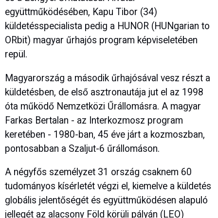
együttműködésében, Kapu Tibor (34)
küldetésspecialista pedig a HUNOR (HUNgarian to
ORbit) magyar űrhajós program képviseletében
repül.
Magyarország a második űrhajósával vesz részt a
küldetésben, de első asztronautája jut el az 1998
óta működő Nemzetközi Űrállomásra. A magyar
Farkas Bertalan - az Interkozmosz program
keretében - 1980-ban, 45 éve járt a kozmoszban,
pontosabban a Szaljut-6 űrállomáson.
A négyfős személyzet 31 ország csaknem 60
tudományos kísérletét végzi el, kiemelve a küldetés
globális jelentőségét és együttműködésen alapuló
jellegét az alacsony Föld körüli pályán (LEO)