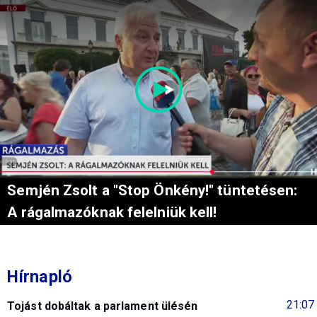
Semjén Zsolt a "Stop Önkény!" tüntetésen:
A rágalmazóknak felelniük kell!
Hírnapló
21:07
Tojást dobáltak a parlament ülésén