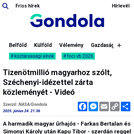
Friss hírek
Hírlevél
Belföld
Külföld
Vélemény
Gazdaság
köztársasági elnök
foci vb 2026
Tizenötmillió magyarhoz szólt,
Széchenyi-idézettel zárta
közleményét - Videó
Facebook
Messenger
Email
Copy
M
Szerző: NASA/Gondola
Link
2025. június 24. 21:36
A harmadik magyar űrhajós - Farkas Bertalan és
Simonyi Károly után Kapu Tibor - szerdán reggel