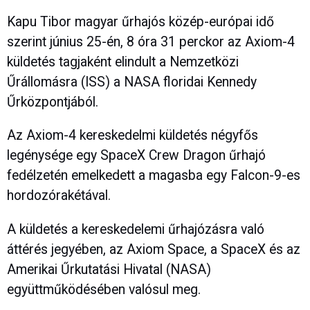
Kapu Tibor magyar űrhajós közép-európai idő
szerint június 25-én, 8 óra 31 perckor az Axiom-4
küldetés tagjaként elindult a Nemzetközi
Űrállomásra (ISS) a NASA floridai Kennedy
Űrközpontjából.
Az Axiom-4 kereskedelmi küldetés négyfős
legénysége egy SpaceX Crew Dragon űrhajó
fedélzetén emelkedett a magasba egy Falcon-9-es
hordozórakétával.
A küldetés a kereskedelemi űrhajózásra való
áttérés jegyében, az Axiom Space, a SpaceX és az
Amerikai Űrkutatási Hivatal (NASA)
együttműködésében valósul meg.