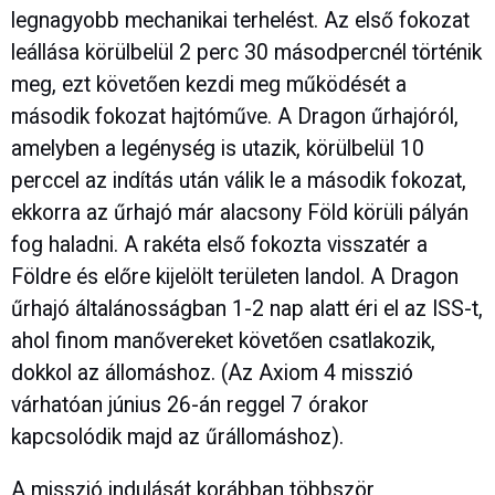
legnagyobb mechanikai terhelést. Az első fokozat
leállása körülbelül 2 perc 30 másodpercnél történik
meg, ezt követően kezdi meg működését a
második fokozat hajtóműve. A Dragon űrhajóról,
amelyben a legénység is utazik, körülbelül 10
perccel az indítás után válik le a második fokozat,
ekkorra az űrhajó már alacsony Föld körüli pályán
fog haladni. A rakéta első fokozta visszatér a
Földre és előre kijelölt területen landol. A Dragon
űrhajó általánosságban 1-2 nap alatt éri el az ISS-t,
ahol finom manővereket követően csatlakozik,
dokkol az állomáshoz. (Az Axiom 4 misszió
várhatóan június 26-án reggel 7 órakor
kapcsolódik majd az űrállomáshoz).
A misszió indulását korábban többször