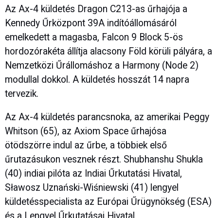
Az Ax-4 küldetés Dragon C213-as űrhajója a
Kennedy Űrközpont 39A indítóállomásáról
emelkedett a magasba, Falcon 9 Block 5-ös
hordozórakéta állítja alacsony Föld körüli pályára, a
Nemzetközi Űrállomáshoz a Harmony (Node 2)
modullal dokkol. A küldetés hosszát 14 napra
tervezik.
Az Ax-4 küldetés parancsnoka, az amerikai Peggy
Whitson (65), az Axiom Space űrhajósa
ötödszörre indul az űrbe, a többiek első
űrutazásukon vesznek részt. Shubhanshu Shukla
(40) indiai pilóta az Indiai Űrkutatási Hivatal,
Sławosz Uznański-Wiśniewski (41) lengyel
küldetésspecialista az Európai Űrügynökség (ESA)
és a Lengyel Űrkutatásai Hivatal