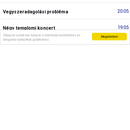
20:05
Vegyszeradagolási probléma
19:05
Négy templomi koncert
Oldalunk cookie-kat használ a hirdetések kezeléséhez és
Megértettem
látogatási statisztikák gyűjtéséhez.
18:08
A Real Madrid képviselői megkoszorúzták Puskás
Ferenc sírját
17:33
KDNP-frakció: Baka András bosszút akar állni a
Fideszen
17:07
Ismét orosz olajfinomítókra mértek csapást az
ukrán erők
15:25
Magyar Péter államelnöke Baka András
14:06