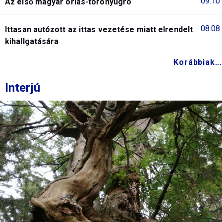
09:10
Az első magyar óriás-toronyugró
08:08
Ittasan autózott az ittas vezetése miatt elrendelt
kihallgatására
Korábbiak...
Interjú