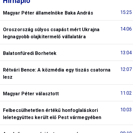
Hírnapló
15:25
Magyar Péter államelnöke Baka András
14:06
Oroszország súlyos csapást mért Ukrajna
legnagyobb olajkitermelő vállalatára
13:04
Balatonfüredi Borhetek
12:07
Rétvári Bence: A közmédia egy tiszás csatorna
lesz
11:02
Magyar Péter választott
10:03
Felbecsülhetetlen értékű honfoglaláskori
leletegyüttes került elő Pest vármegyében