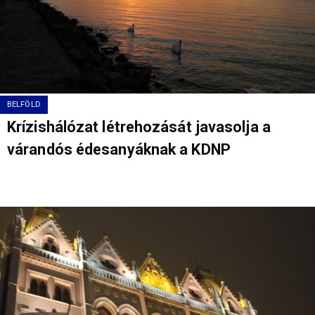
BELFÖLD
Krízishálózat létrehozását javasolja a
várandós édesanyáknak a KDNP