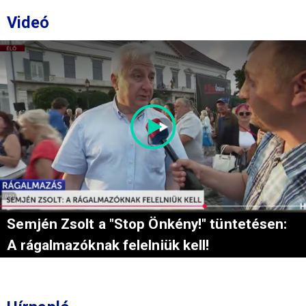
Videó
Semjén Zsolt a "Stop Önkény!" tüntetésen:
A rágalmazóknak felelniük kell!