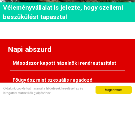
Véleményvállalat is jelezte, hogy szellemi
beszűkülést tapasztal
Napi abszurd
Másodszor kapott házelnöki rendreutasítást
Főügyész mint szexuális ragadozó
Oldalunk cookie-kat használ a hirdetések kezeléséhez és
Megértettem
látogatási statisztikák gyűjtéséhez.
Pimasz önkényúr