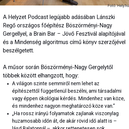
Fotó: Hely.hu
A Helyzet Podcast legújabb adásában Lánszki
Regő országos főépítész Böszörményi-Nagy
Gergellyel, a Brain Bar – Jövő Fesztivál alapítójával
és a Mindenség algoritmus című könyv szerzőjével
beszélgetett.
A műsor során Böszörményi-Nagy Gergelytől
többek között elhangzott, hogy:
A világon szinte semmiről nem lehet az
építészettől függetlenül beszélni, ami társadalmi
vagy éppen ökológiai kérdés. Mindenhez van köze,
és mindenhez nagyon meghatározó köze van.”
„Ha rossz irányú folyamatok zajlanak viszonylag
huzamosabb időn át, de akár rövid idő alatt is –
lásd Balatonnál –, akkor rettenetesen sok