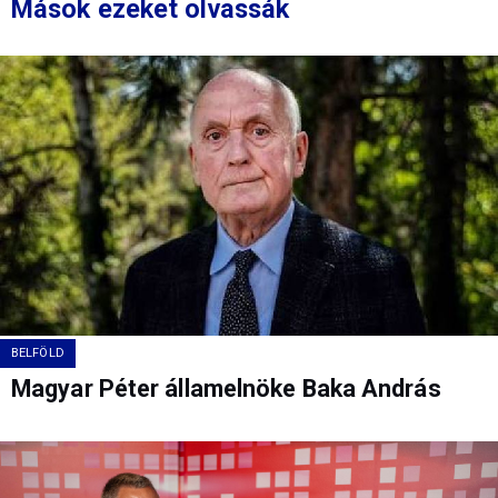
Mások ezeket olvassák
BELFÖLD
Magyar Péter államelnöke Baka András