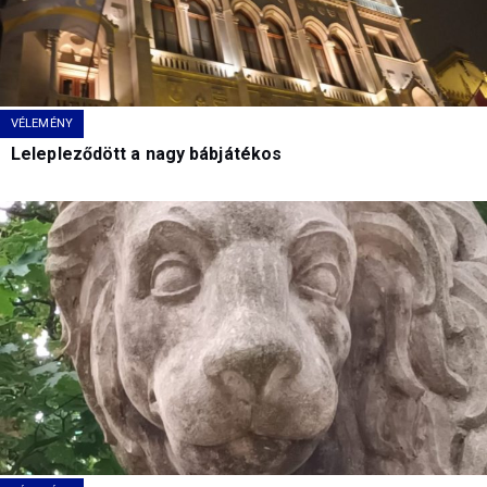
VÉLEMÉNY
Lelepleződött a nagy bábjátékos