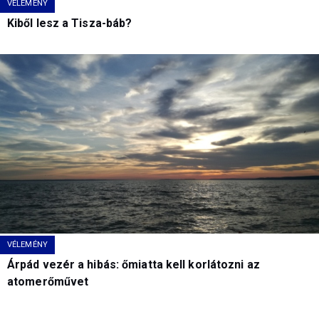
VÉLEMÉNY
Kiből lesz a Tisza-báb?
VÉLEMÉNY
Árpád vezér a hibás: őmiatta kell korlátozni az
atomerőművet