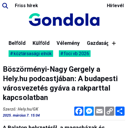
Friss hírek
Hírlevél
Belföld
Külföld
Vélemény
Gazdaság
köztársasági elnök
foci vb 2026
Böszörményi-Nagy Gergely a
Hely.hu podcastjában: A budapesti
városvezetés gyáva a rakparttal
kapcsolatban
Facebook
Messenger
Email
Copy
M
Szerző: Hely.hu/GK
Link
2025. március 7. 15:04
A Balaton helyzetéről, a magasházak és