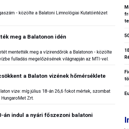
M
lgaszám - közölte a Balatoni Limnológiai Kutatóintézet
fr
t
50
ték meg a Balatonon idén
18
tét mentették meg a vízirendőrök a Balatonon - közölte
R
ízbe fulladás megelőzésének világnapján az MTI-vel.
Fi
l csökkent a Balaton vizének hőmérséklete
t
Balaton vize: míg július 18-án 26,6 fokot mértek, szombat
E
 a HungaroMet Zrt.
-án indul a nyári főszezoni balatoni
I