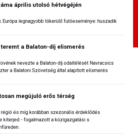
záma április utolsó hétvégéjén
ik Európa legnagyobb tókerülő futóeseménye: huszadik
 teremt a Balaton-díj elismerés
dkövének nevezte a Balaton-díj odaítélését Navracsics
zter a Balatoni Szövetség által alapított elismerés
tosan megújuló erős térség
 régió és míg korábban szezonális érdeklődés
 kiterjed - fogalmazott a közigazgatási s
onfüreden.