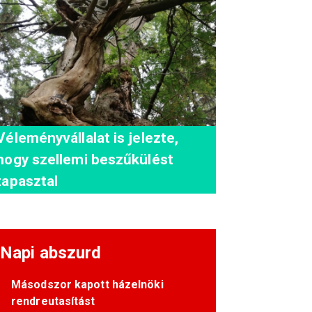
Véleményvállalat is jelezte,
hogy szellemi beszűkülést
tapasztal
Napi abszurd
Másodszor kapott házelnöki
rendreutasítást