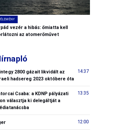
VÉLEMÉNY
pád vezér a hibás: őmiatta kell
orlátozni az atomerőművet
írnapló
14:37
ntegy 2800 gázait likvidált az
raeli hadsereg 2023 októbere óta
13:35
torcai Csaba: a KDNP pályázati
on választja ki delegáltját a
édiatanácsba
12:00
ger