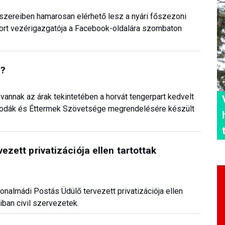
dszereiben hamarosan elérhető lesz a nyári főszezoni
port vezérigazgatója a Facebook-oldalára szombaton
b?
vannak az árak tekintetében a horvát tengerpart kedvelt
llodák és Éttermek Szövetsége megrendelésére készült
vezett privatizációja ellen tartottak
atonalmádi Postás Üdülő tervezett privatizációja ellen
iban civil szervezetek.