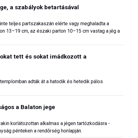
ge, a szabályok betartásával
inte teljes partszakaszán elérte vagy meghaladta a
rton 13–19 cm, az északi parton 10–15 cm vastag a jég a
okat tett és sokat imádkozott a
templomban adták át a hatodik és hetedik pálos
ságos a Balaton jege
szakin korlátozottan alkalmas a jégen tartózkodásra -
yság pénteken a rendőrség honlapján.