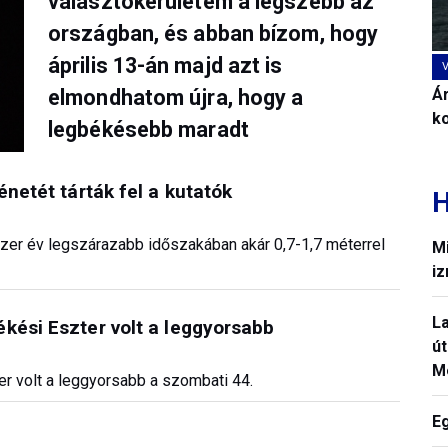
választókerületem a legszebb az
országban, és abban bízom, hogy
április 13-án majd azt is
Ár
elmondhatom újra, hogy a
k
legbékésebb maradt
énetét tárták fel a kutatók
H
ezer év legszárazabb időszakában akár 0,7-1,7 méterrel
Mi
iz
La
kési Eszter volt a leggyorsabb
út
M
er volt a leggyorsabb a szombati 44.
E