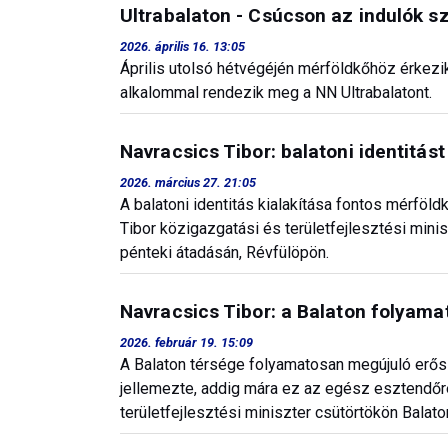
Ultrabalaton - Csúcson az indulók s
2026. április 16. 13:05
Április utolsó hétvégéjén mérföldkőhöz érkez
alkalommal rendezik meg a NN Ultrabalatont.
Navracsics Tibor: balatoni identitást
2026. március 27. 21:05
A balatoni identitás kialakítása fontos mérföl
Tibor közigazgatási és területfejlesztési minis
pénteki átadásán, Révfülöpön.
Navracsics Tibor: a Balaton folyama
2026. február 19. 15:09
A Balaton térsége folyamatosan megújuló erős
jellemezte, addig mára ez az egész esztendőre
területfejlesztési miniszter csütörtökön Balat