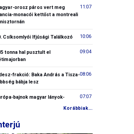
11:07
agyar-orosz páros vert meg
ancia-monacói kettőst a montreali
enisztornán
10:06
. Csíksomlyói Ifjúsági Találkozó
09:04
5 tonna hal pusztult el
étimajorban
08:06
desz-frakció: Baka András a Tisza-
öbbség bábja lesz
07:07
urópa-bajnok magyar lányok-
Korábbiak...
nterjú