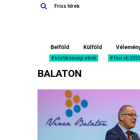
Friss hírek
Belföld
Külföld
Vélemén
köztársasági elnök
foci vb 202
BALATON