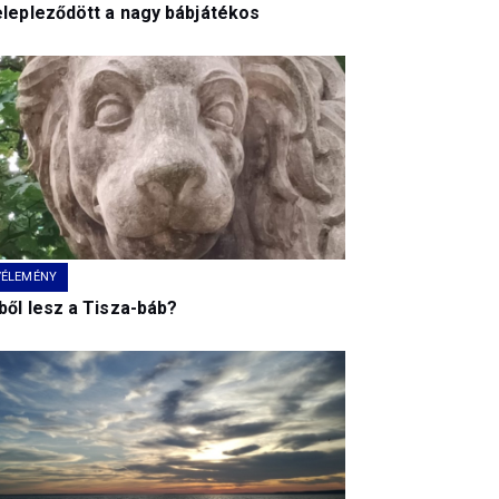
elepleződött a nagy bábjátékos
VÉLEMÉNY
ből lesz a Tisza-báb?