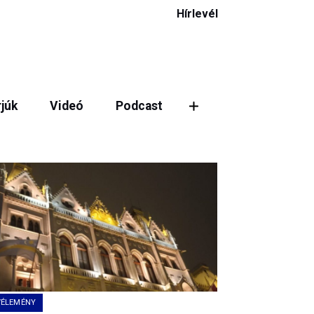
Hírlevél
rjúk
Videó
Podcast
VÉLEMÉNY