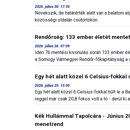
2026. július 30. 17:35
Növekszik, de határérték alatt van a balatoni a
közösségi oldalán csütörtökön.
Rendőrség: 133 ember életét mentet
2026. július 26. 07:09
Idén 76 mentési kivonulás során 133 ember éle
a Somogy Vármegyei Rendőr-főkapitányság a v
Egy hét alatt közel 6 Celsius-fokka
2026. július 25. 15:05
Egy hét alatt közel 6 Celsius-fokkal hűlt le a 
reggel már csak 20,8 fokos volt a tó - derül ki
Kék Hullámmal Tapolcára - Június 20
menetrend