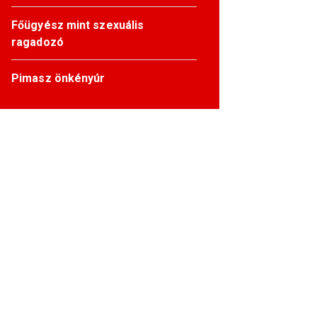
Főügyész mint szexuális
ragadozó
Pimasz önkényúr