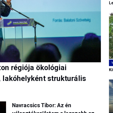
L
ton régiója ökológiai
Ki
lakóhelyként strukturális
Navracsics Tibor: Az én