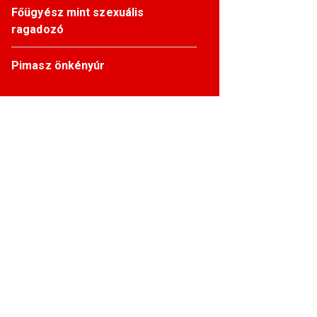
Főügyész mint szexuális
ragadozó
Pimasz önkényúr