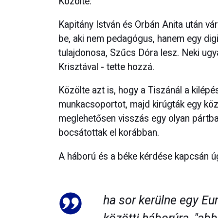
Közölte:
Kapitány István és Orbán Anita után vár
be, aki nem pedagógus, hanem egy digit
tulajdonosa, Szűcs Dóra lesz. Neki ug
Krisztával - tette hozzá.
Közölte azt is, hogy a Tiszánál a kilép
munkacsoportot, majd kirúgták egy köze
meglehetősen visszás egy olyan pártban
bocsátottak el korábban.
A háború és a béke kérdése kapcsán úg
ha sor kerülne egy Eu