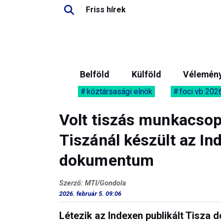
Friss hírek
Belföld
Külföld
Vélemén
köztársasági elnök
foci vb 202
Volt tiszás munkacsopo
Tiszánál készült az Ind
dokumentum
Szerző: MTI/Gondola
2026. február 5. 09:06
Létezik az Indexen publikált Tisza