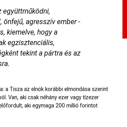
z együttműködni,
, önfejű, agresszív ember -
s, kiemelve, hogy a
k egzisztenciális,
gként tekint a pártra és az
ra.
a: a Tisza az elnök korábbi elmondása szerint
l. Van, aki csak néhány ezer vagy tízezer
előfordult, aki egymaga 200 millió forintot