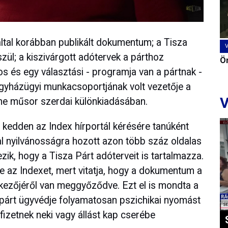
által korábban publikált dokumentum; a Tisza
zül; a kiszivárgott adótervek a párthoz
Ön
nos és egy választási - programja van a pártnak -
gyházügyi munkacsoportjának volt vezetője a
V
ine műsor szerdai különkiadásában.
 kedden az Index hírportál kérésére tanúként
tal nyilvánosságra hozott azon több száz oldalas
k, hogy a Tisza Párt adóterveit is tartalmazza.
be az Indexet, mert vitatja, hogy a dokumentum a
nkezőjéről van meggyőződve. Ezt el is mondta a
 párt ügyvédje folyamatosan pszichikai nyomást
fizetnek neki vagy állást kap cserébe