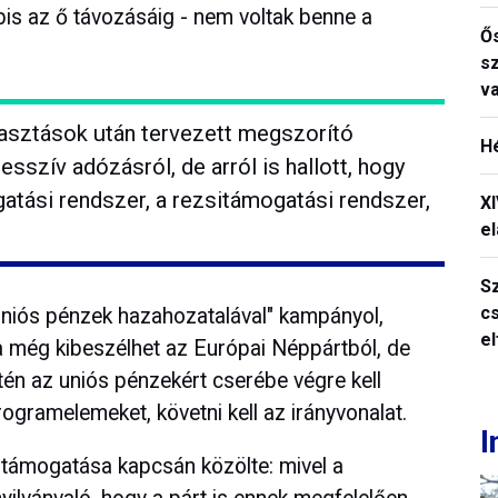
bis az ő távozásáig - nem voltak benne a
Ős
s
v
lasztások után tervezett megszorító
H
sszív adózásról, de arról is hallott, hogy
gatási rendszer, a rezsitámogatási rendszer,
X
el
S
c
uniós pénzek hazahozatalával" kampányol,
e
 még kibeszélhet az Európai Néppártból, de
én az uniós pénzekért cserébe végre kell
rogramelemeket, követni kell az irányvonalat.
I
 támogatása kapcsán közölte: mivel a