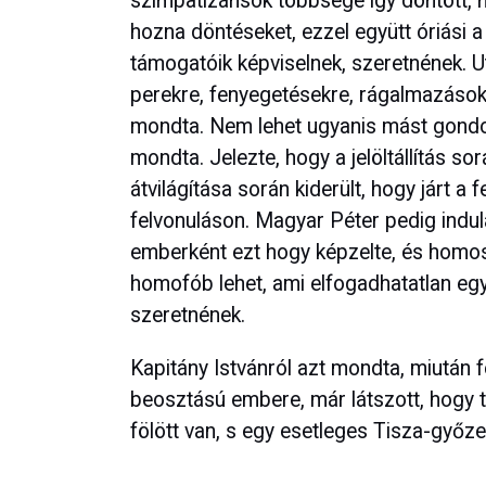
szimpatizánsok többsége így döntött, n
hozna döntéseket, ezzel együtt óriási a
támogatóik képviselnek, szeretnének. Ut
perekre, fenyegetésekre, rágalmazások
mondta. Nem lehet ugyanis mást gondol
mondta. Jelezte, hogy a jelöltállítás so
átvilágítása során kiderült, hogy járt a
felvonuláson. Magyar Péter pedig indul
emberként ezt hogy képzelte, és homo
homofób lehet, ami elfogadhatatlan eg
szeretnének.
Kapitány Istvánról azt mondta, miután f
beosztású embere, már látszott, hogy 
fölött van, s egy esetleges Tisza-győze