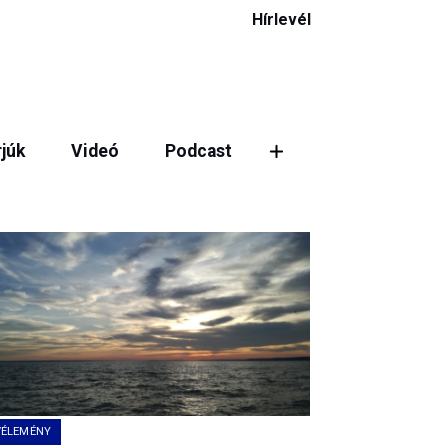
Hírlevél
rjúk
Videó
Podcast
ztás
VÉLEMÉNY