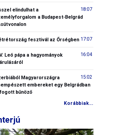
18:07
szel elindulhat a
zemélyforgalom a Budapest-Belgrád
asútvonalon
17:07
étrétország fesztivál az Őrségben
16:04
IV. Leó pápa a hagyományok
árulásáról
15:02
zerbiából Magyarországra
sempészett embereket egy Belgrádban
lfogott bűnöző
Korábbiak...
nterjú