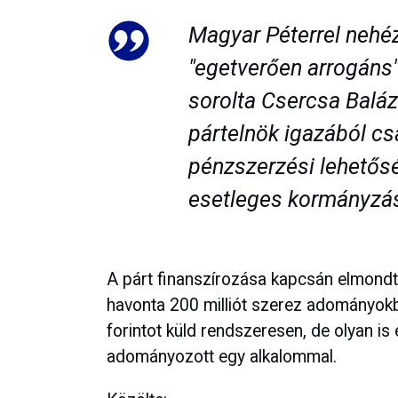
Magyar Péterrel nehé
"egetverően arrogáns"
sorolta Csercsa Baláz
pártelnök igazából csa
pénzszerzési lehetősé
esetleges kormányzás
A párt finanszírozása kapcsán elmondt
havonta 200 milliót szerez adományokbó
forintot küld rendszeresen, de olyan is 
adományozott egy alkalommal.