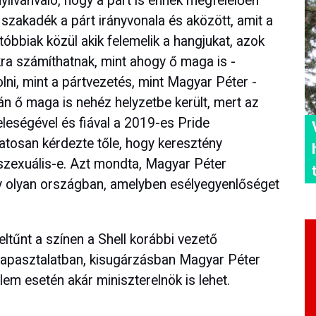
yilvánvaló, hogy a párt is ennek megfelelően
 szakadék a párt irányvonala és aközött, amit a
óbbiak közül akik felemelik a hangjukat, azok
ra számíthatnak, mint ahogy ő maga is -
ni, mint a pártvezetés, mint Magyar Péter -
rán ő maga is nehéz helyzetbe került, mert az
 feleségével és fiával a 2019-es Pride
atosan kérdezte tőle, hogy keresztény
szexuális-e. Azt mondta, Magyar Péter
y olyan országban, amelyben esélyegyenlőséget
eltűnt a színen a Shell korábbi vezető
tapasztalatban, kisugárzásban Magyar Péter
lem esetén akár miniszterelnök is lehet.