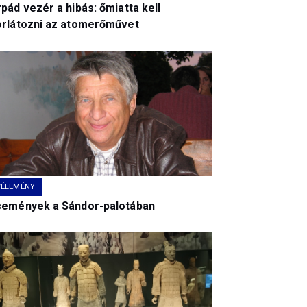
pád vezér a hibás: őmiatta kell
orlátozni az atomerőművet
VÉLEMÉNY
semények a Sándor-palotában