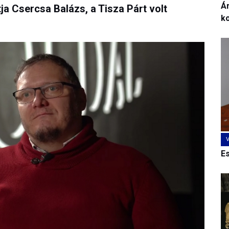
Ár
ja Csercsa Balázs, a Tisza Párt volt
k
E