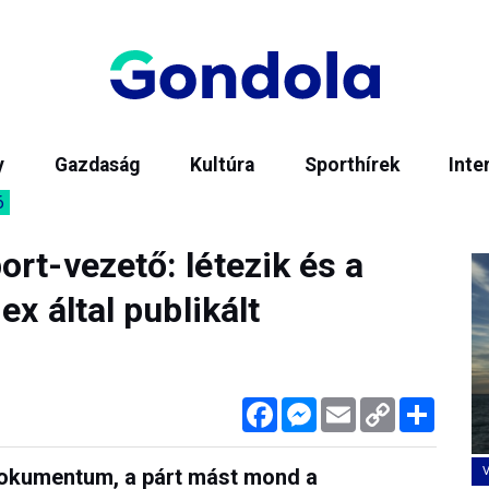
y
Gazdaság
Kultúra
Sporthírek
Inte
6
rt-vezető: létezik és a
ex által publikált
Facebook
Messenger
Email
Copy
Megos
Link
 dokumentum, a párt mást mond a