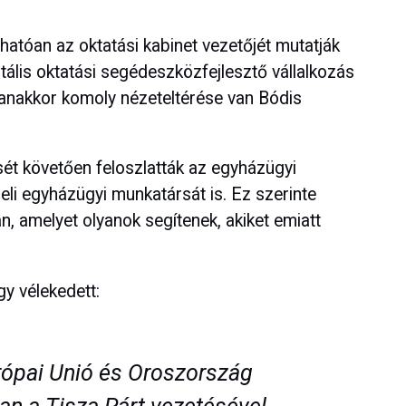
hatóan az oktatási kabinet vezetőjét mutatják
ális oktatási segédeszközfejlesztő vállalkozás
yanakkor komoly nézeteltérése van Bódis
ését követően feloszlatták az egyházügyi
li egyházügyi munkatársát is. Ez szerinte
, amelyet olyanok segítenek, akiket emiatt
y vélekedett:
rópai Unió és Oroszország