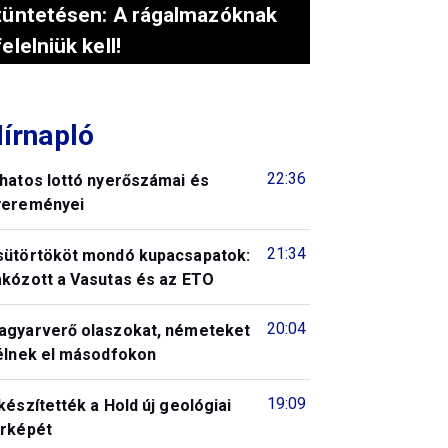
tüntetésen: A rágalmazóknak
felelniük kell!
írnapló
22:36
 hatos lottó nyerőszámai és
yereményei
21:34
sütörtököt mondó kupacsapatok:
akózott a Vasutas és az ETO
20:04
agyarverő olaszokat, németeket
télnek el másodfokon
19:09
készítették a Hold új geológiai
érképét