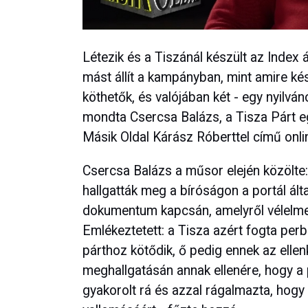
Létezik és a Tiszánál készült az Index 
mást állít a kampányban, mint amire kés
köthetők, és valójában két - egy nyilvá
mondta Csercsa Balázs, a Tisza Párt e
Másik Oldal Kárász Róberttel című onl
Csercsa Balázs a műsor elején közölte:
hallgatták meg a bíróságon a portál ál
dokumentum kapcsán, amelyről vélelmezi
Emlékeztetett: a Tisza azért fogta per
párthoz kötődik, ő pedig ennek az elle
meghallgatásán annak ellenére, hogy a
gyakorolt rá és azzal rágalmazta, hogy 