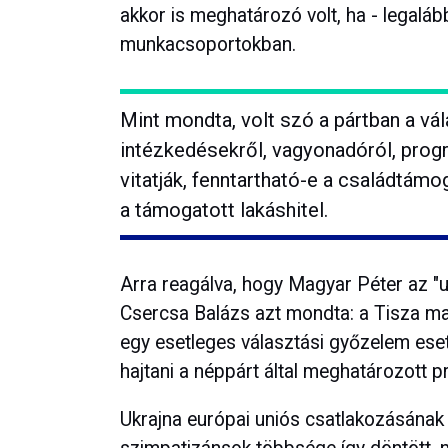
akkor is meghatározó volt, ha - legaláb
munkacsoportokban.
Mint mondta, volt szó a pártban a vá
intézkedésekről, vagyonadóról, progre
vitatják, fenntartható-e a családtámo
a támogatott lakáshitel.
Arra reagálva, hogy Magyar Péter az "
Csercsa Balázs azt mondta: a Tisza ma
egy esetleges választási győzelem eset
hajtani a néppárt által meghatározott p
Ukrajna európai uniós csatlakozásának