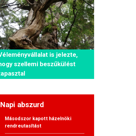
Véleményvállalat is jelezte,
hogy szellemi beszűkülést
tapasztal
Napi abszurd
Másodszor kapott házelnöki
rendreutasítást