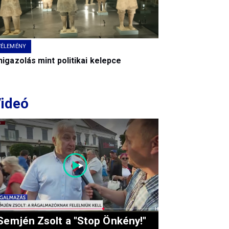
VÉLEMÉNY
igazolás mint politikai kelepce
ideó
Semjén Zsolt a "Stop Önkény!"