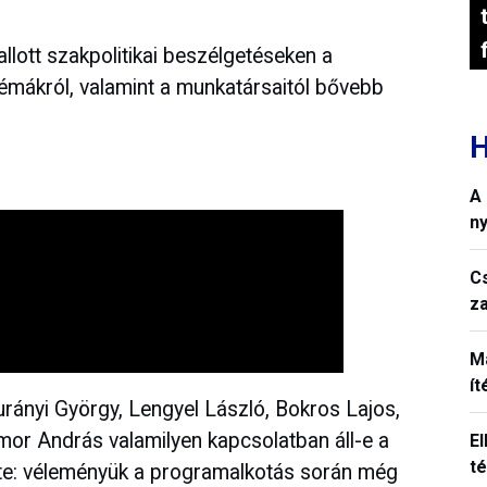
allott szakpolitikai beszélgetéseken a
témákról, valamint a munkatársaitól bővebb
H
A
n
C
z
M
í
rányi György, Lengyel László, Bokros Lajos,
imor András valamilyen kapcsolatban áll-e a
El
t
ette: véleményük a programalkotás során még