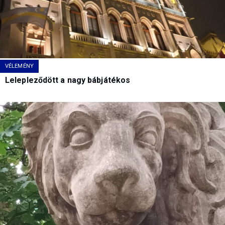
VÉLEMÉNY
Lelepleződött a nagy bábjátékos