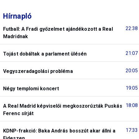
Hírnapló
22:38
Futball: A Fradi győzelmet ajándékozott a Real
Madridnak
21:07
Tojást dobáltak a parlament ülésén
20:05
Vegyszeradagolási probléma
19:05
Négy templomi koncert
18:08
A Real Madrid képviselői megkoszorúzták Puskás
Ferenc sírját
17:33
KDNP-frakció: Baka András bosszút akar állni a
Fideszen