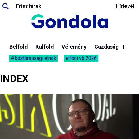
Friss hírek
Hírlevél
Belföld
Külföld
Vélemény
Gazdaság
köztársasági elnök
foci vb 2026
INDEX