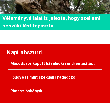
Véleményvállalat is jelezte, hogy szellemi
beszűkülést tapasztal
Napi abszurd
Másodszor kapott házelnöki rendreutasítást
Főügyész mint szexuális ragadozó
Pimasz önkényúr