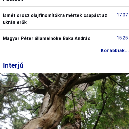
17:07
Ismét orosz olajfinomítókra mértek csapást az
ukrán erők
15:25
Magyar Péter államelnöke Baka András
Korábbiak...
Interjú