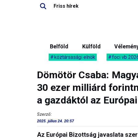
Friss hírek
Belföld
Külföld
Vélemén
köztársasági elnök
foci vb 202
Dömötör Csaba: Magya
30 ezer milliárd forin
a gazdáktól az Európai
Szerző:
2025. július 24. 20:57
Az Európai Bizottság javaslata szeri