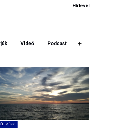
Hírlevél
rjúk
Videó
Podcast
ztás
VÉLEMÉNY