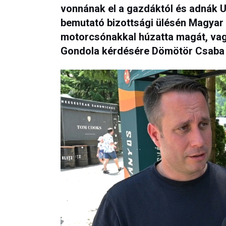
vonnának el a gazdáktól és adnák U
bemutató bizottsági ülésén Magyar 
motorcsónakkal húzatta magát, vag
Gondola kérdésére Dömötör Csaba a