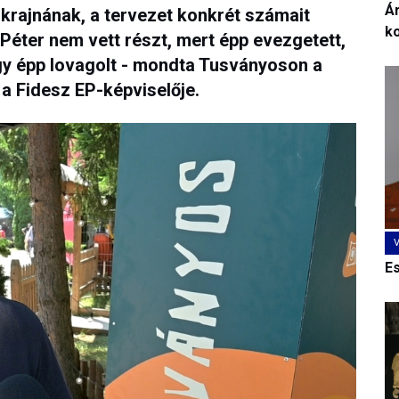
Ár
krajnának, a tervezet konkrét számait
k
Péter nem vett részt, mert épp evezgetett,
y épp lovagolt - mondta Tusványoson a
 Fidesz EP-képviselője.
E