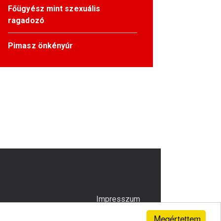
Főügyész mint szexuális
ragadozó
Pimasz önkényúr
Impresszum
Megértettem