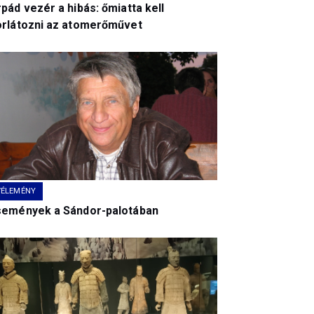
pád vezér a hibás: őmiatta kell
orlátozni az atomerőművet
VÉLEMÉNY
semények a Sándor-palotában