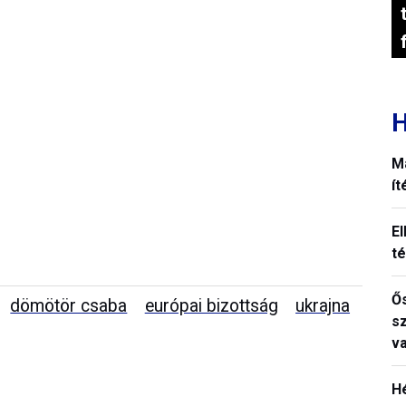
H
M
í
El
t
Ős
dömötör csaba
európai bizottság
ukrajna
s
v
H