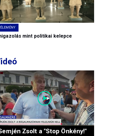
VÉLEMÉNY
igazolás mint politikai kelepce
ideó
Semjén Zsolt a "Stop Önkény!"