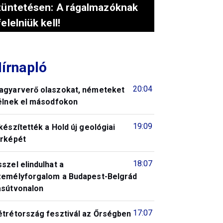
tüntetésen: A rágalmazóknak
felelniük kell!
írnapló
20:04
agyarverő olaszokat, németeket
télnek el másodfokon
19:09
készítették a Hold új geológiai
érképét
18:07
szel elindulhat a
zemélyforgalom a Budapest-Belgrád
asútvonalon
17:07
étrétország fesztivál az Őrségben