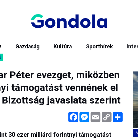
y
Gazdaság
Kultúra
Sporthírek
Inte
6
r Péter evezget, miközben
tnyi támogatást vennének el
 Bizottság javaslata szerint
Facebook
Messenger
Email
Copy
Megos
Link
nt 30 ezer milliárd forintnyi támogatást