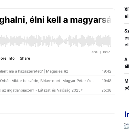
X
el
S
c
e
A 
á
M
p
I