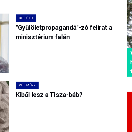
BELFÖLD
"Gyűlöletpropagandá"-zó felirat a
minisztérium falán
VÉLEMÉNY
Kiből lesz a Tisza-báb?