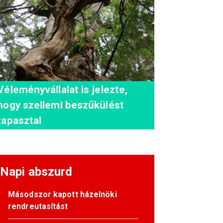
Véleményvállalat is jelezte,
hogy szellemi beszűkülést
tapasztal
Napi abszurd
Másodszor kapott házelnöki
rendreutasítást