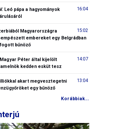
16:04
IV. Leó pápa a hagyományok
árulásáról
15:02
zerbiából Magyarországra
sempészett embereket egy Belgrádban
lfogott bűnöző
14:07
Magyar Péter által kijelölt
llamelnök kedden esküt tesz
13:04
illiókkal akart megvesztegetni
énzügyőröket egy bűnöző
Korábbiak...
nterjú